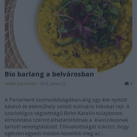
Bio barlang a belvárosban
Felelős Gasztrohős
•
2016. június 23.
6
A Parlament szomszédságában alig egy éve nyitott
kávézó és ételműhely valódi kulináris titkokat rejt. A
szociológus végzettségű Bohn Katalin tulajdonos
elmondása szerint elhatárolódnak a klasszikusnak
tartott vendéglátástól. Elhivatottságát tükrözi, hogy
egészen egyedi módon közelítik meg az…