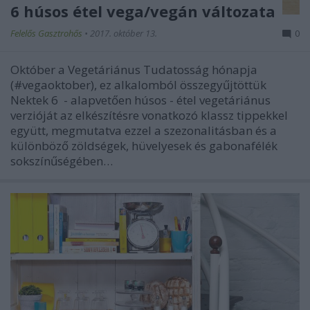
6 húsos étel vega/vegán változata
Felelős Gasztrohős
•
2017. október 13.
0
Október a Vegetáriánus Tudatosság hónapja
(#vegaoktober), ez alkalomból összegyűjtöttük
Nektek 6 - alapvetően húsos - étel vegetáriánus
verzióját az elkészítésre vonatkozó klassz tippekkel
együtt, megmutatva ezzel a szezonalitásban és a
különböző zöldségek, hüvelyesek és gabonafélék
sokszínűségében…