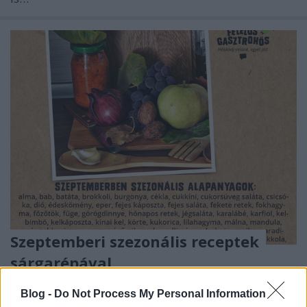
Szeptemberi szezonális receptek
sárgarépával
Felelős Gasztrohős
•
2018. szeptember 24.
0
Blog -
Do Not Process My Personal Information