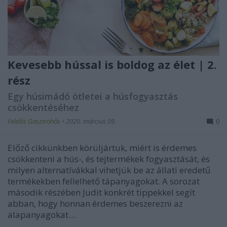
Kevesebb hússal is boldog az élet | 2.
rész
Egy húsimádó ötletei a húsfogyasztás
csökkentéséhez
Felelős Gasztrohős
•
2020. március 09.
0
Előző cikkünkben körüljártuk, miért is érdemes
csökkenteni a hús-, és tejtermékek fogyasztását, és
milyen alternatívákkal vihetjük be az állati eredetű
termékekben fellelhető tápanyagokat. A sorozat
második részében Judit konkrét tippekkel segít
abban, hogy honnan érdemes beszerezni az
alapanyagokat…