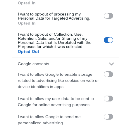
Opted In
I want to opt-out of processing my
Tél végi receptek céklából
Personal Data for Targeted Advertising.
Opted In
Felelős Gasztrohős
•
2018. március 26.
0
I want to opt-out of Collection, Use,
Retention, Sale, and/or Sharing of my
A márciusban szezonális zöldségek közül az egyik
Personal Data that Is Unrelated with the
Purposes for which it was collected.
kedvencem a cékla. Azonkívül, hogy gyönyörű színe
Opted Out
van, amit színanyagainak a narancssárga
vulgaxantinok és a vörös betacianinok köszönhet,
Google consents
ezek egymáshoz viszonyított mennyisége és aránya
adja a változatos színét. Az étrendi antioxidáns
I want to allow Google to enable storage
tartalmának…
related to advertising like cookies on web or
device identifiers in apps.
I want to allow my user data to be sent to
Google for online advertising purposes.
I want to allow Google to send me
personalized advertising.