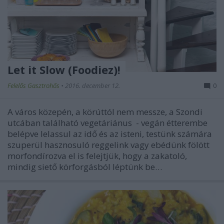
Let it Slow (Foodiez)!
Felelős Gasztrohős
•
2016. december 12.
0
A város közepén, a körúttól nem messze, a Szondi
utcában található vegetáriánus - vegán étterembe
belépve lelassul az idő és az isteni, testünk számára
szuperül hasznosuló reggelink vagy ebédünk fölött
morfondírozva el is felejtjük, hogy a zakatoló,
mindig siető körforgásból léptünk be…