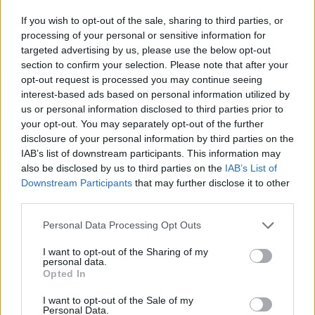
A gyökérzöldségek közül talán az egyik
If you wish to opt-out of the sale, sharing to third parties, or
legkedveltebb a sárgarépa. A sárgarépában jelentős
processing of your personal or sensitive information for
mennyiségű béta-karotin található, amit a szervezet
targeted advertising by us, please use the below opt-out
szükség esetén A-vitaminná alakít. A béta-karotint
section to confirm your selection. Please note that after your
antioxidánsként tartják számon, ami véd a szabad
opt-out request is processed you may continue seeing
gyökök károsító hatása ellen. A sárgarépa 40
interest-based ads based on personal information utilized by
kcal/100 g,…
us or personal information disclosed to third parties prior to
your opt-out. You may separately opt-out of the further
disclosure of your personal information by third parties on the
IAB’s list of downstream participants. This information may
also be disclosed by us to third parties on the
IAB’s List of
Downstream Participants
that may further disclose it to other
third parties.
Please note that this website/app uses one or more Google
Personal Data Processing Opt Outs
services and may gather and store information including but
not limited to your visit or usage behaviour. You may click to
I want to opt-out of the Sharing of my
personal data.
grant or deny consent to Google and its third-party tags to
Opted In
use your data for below specified purposes in below Google
consent section.
I want to opt-out of the Sale of my
Personal Data.