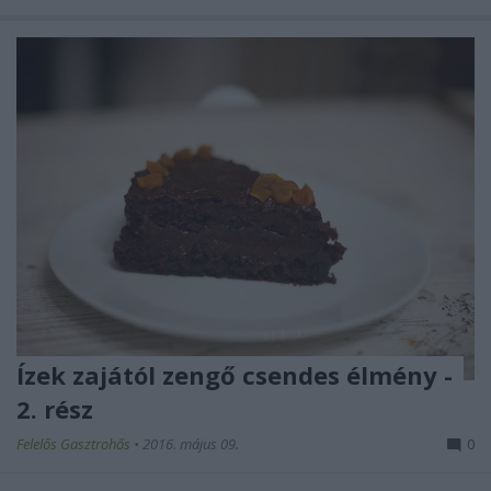
Ízek zajától zengő csendes élmény -
2. rész
Felelős Gasztrohős
•
2016. május 09.
0