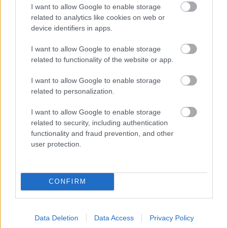
I want to allow Google to enable storage
related to analytics like cookies on web or
device identifiers in apps.
I want to allow Google to enable storage
related to functionality of the website or app.
I want to allow Google to enable storage
Vegakarácsony: húsmentes menü az
related to personalization.
ünnepekre
I want to allow Google to enable storage
related to security, including authentication
Felelős Gasztrohős
•
2017. december 22.
4
functionality and fraud prevention, and other
user protection.
December elején Bede Anna (Vegasztrománia) Vega
karácsonyi menü workshopján jártunk(amiből
egyébként januárban lesz még több, eltérő
CONFIRM
tematikájú) ,ahol a végén egy annyira finom
előkarácsonyi menüt fogyaszthattunk el együtt,
hogy úgy gondoltuk titeket sem fosztunk meg ettől
az élménytől. Mivel…
Data Deletion
Data Access
Privacy Policy