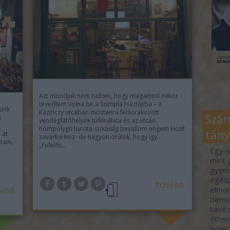
Azt mondjuk nem tudom, hogy magamtól mikor
tévedtem volna be a Szimpla Háztájiba – a
tünk
Szám
Kazinczy utcában mostanra felsorakozott
.
vendéglátóhelyek túlkínálata és az utcán
hömpölygő turista-sokaság bevallom engem kicsit
tány
 át
zavarba hoz- de nagyon örülök, hogy így,
dtam,
„Felelős…
Egy-e
mint 
gyerm
egész
TOVÁBB
elmon
ÁBB
bemut
kávéz
étter
letes