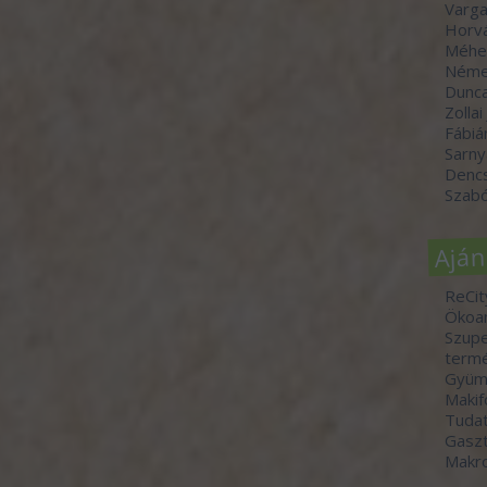
Varga
Horvá
Méhe
Néme
Dunc
Zollai
Fábiá
Sarny
Denc
Szabó
Aján
ReCit
Ökoa
Szupe
termé
Gyümö
Makif
Tudat
Gasz
Makr