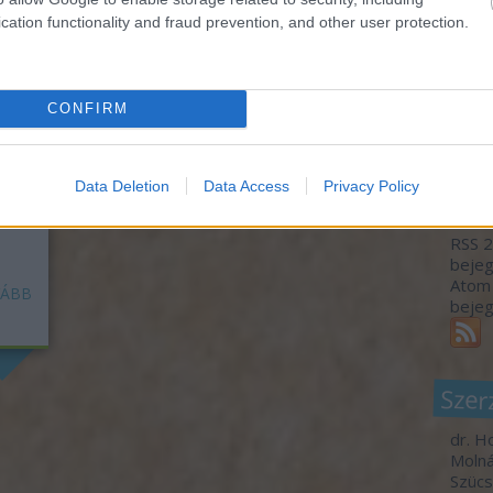
monda
kormá
cation functionality and fraud prevention, and other user protection.
az ér
bárme
gyíke
A meg
CONFIRM
zek
dtak
Utols
etően,
ert
Data Deletion
Data Access
Privacy Policy
Fee
RSS 2
beje
Atom
ÁBB
beje
Szer
dr. H
Molná
Szücs