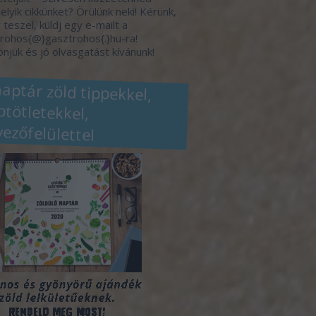
elyik cikkünket? Örülünk neki! Kérünk,
 teszel, küldj egy e-mailt a
rohos{@}gasztrohos{.}hu-ra!
njük és jó olvasgatást kívánunk!
naptár zöld tippekkel,
eptötletekkel,
vezőfelülettel