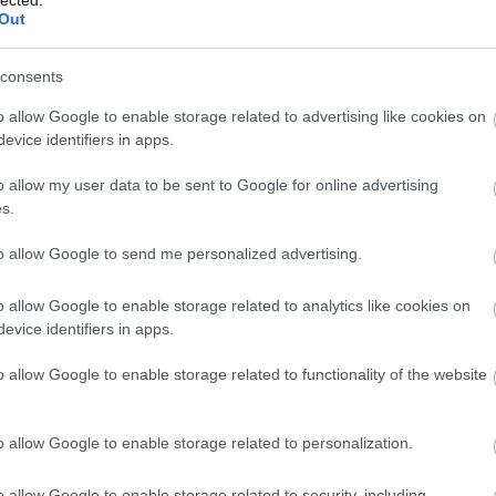
ötlet
piacosoknak, hogy nincs szükségük egy kis
ajta,
Out
reklámra? Lehet, hogy igazak a pletykák és a
megje
piacon…
fülétő
hétvég
consents
Nose 
farkái
o allow Google to enable storage related to advertising like cookies on
TOVÁBB
ÁBB
evice identifiers in apps.
Spor
gaszt
(
2020
o allow my user data to be sent to Google for online advertising
A sza
s.
többs
to allow Google to send me personalized advertising.
fitty
ős
Kasza
hiszi
o allow Google to enable storage related to analytics like cookies on
csak 
evice identifiers in apps.
meg n
A meg
o allow Google to enable storage related to functionality of the website
moon
lenne
A meg
o allow Google to enable storage related to personalization.
Medg
o allow Google to enable storage related to security, including