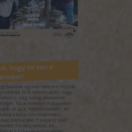
ít, hogy mi van a
érodon!
gy falatban ugyanis több erő rejtőzik,
gondolnád: te is tehetsz azért, hogy
ekeid is még sokáig ehessenek
séges, hazai ételeket! A blogunkon
djuk, mi az a "felelős étkezés", és
atjuk a hazai zöld éttermeket,
ókat, borbárokat. * Ismersz zöld
meket? Írd meg nekünk, és
zteljük! * Szívesen közzétennéd