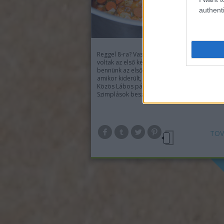
authenti
Reggel 8-ra? Vasárnap? 200 tányérra valót? E
voltak az első kérdések, amik megfogalmazó
bennünk az első 10 perces örömkitörést köv
amikor kiderült, hogy megnyertük a Szimplak
Közös Lábos pályázatát. A pályázat szerint a
Szimplások beszerzik nekünk a…
TOV