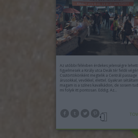
Az utóbbi félévben érdekes jelenségre lehet
figyelmesek a Király utca Deák tér felőli végén
Csütörtökönként megtelik a Centrál passage
árusokkal, vevőkkel, élettel. Gyakran sétáltam
magam is a színes kavalkádon, de sosem tu
mi folyik itt pontosan. Eddig. Az…
TOV