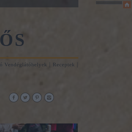
ŐS
tó Vendéglátóhelyek
Receptek