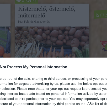
2014. okt 08.
Kistermelő, őstermelő,
Isme
műtermelő
írta:
Felelős Gasztrohős
Not Process My Personal Information
Közö
to opt-out of the sale, sharing to third parties, or processing of your per
Fogj kezet a termelővel! 10. rész Egy dolog
formation for targeted advertising by us, please use the below opt-out s
biztosan kiderült a kofák között töltött napjaink
r selection. Please note that after your opt-out request is processed y
os
során: a Fehérvári úti piacon elvileg érvényben
Rov
eing interest-based ads based on personal information utilized by us or
lső
lévő szabály (alsó szinten a kereskedők, középen a
disclosed to third parties prior to your opt-out. You may separately opt-
acra
termelők, felül a vendéglátóegységek)
a Gas
ellenőrzésének hiánya nem csak a…
losure of your personal information by third parties on the IAB’s list of
back 