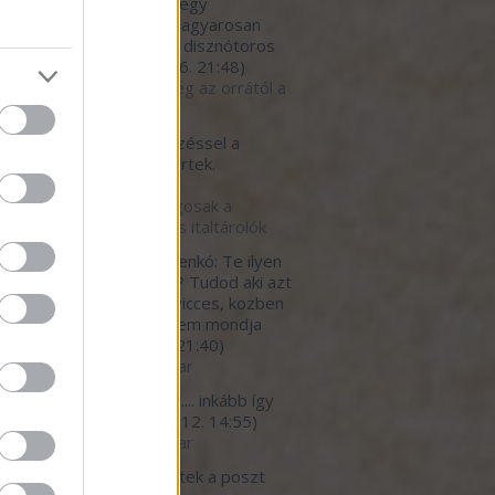
eket! Engedtessék meg egy
gyzés: nose to tale - magyarosan
l a farkáig. Így hirdetik a disznótoros
ét, van ily...
(
2020.10.16. 21:48
)
to tail - avagy együk meg az orrától a
g 1. rész
tman89:
Ezzel a bejegyzéssel a
rohos.blog.hu-n egyet értek.
.09.25. 13:41
)
kértők szerint biztonságosak a
zör használatos étel- és italtárolók
erfutty:
@Milánói Makarenkó: Te ilyen
 Tibi tipusu arc vagy mi? Tudod aki azt
, hogy allandoan baromi vicces, kozben
*urva faraszto, de ezt nem mondja
eki senki.
(
2020.07.12. 21:40
)
betegedő élelmiszeripar
light777:
megbetegítő.... inkább így
 a helyes cím...
(
2020.07.12. 14:55
)
betegedő élelmiszeripar
ar:
Nagy részt egyetértek a poszt