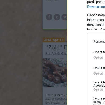
participants
Downstream 
Please note
TOV
information 
deny consent
in below Go
2014. ápr 17.
Persona
"Zöld" Diéta
I want t
írta:
Felelős Gasztrohős
Opted 
I want t
Opted 
I want 
Advertis
Opted 
Bár idén nem volt túl kemény telünk, azért ra
I want t
kívül biztosan sokan örülnek, hogy ebben az
of my P
évben sem marad el a tavasz. Ilyenkor pedig
was col