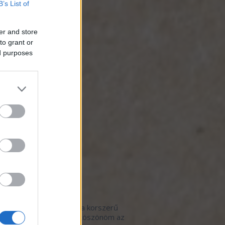
B’s List of
otmob
(
3
)
zséges étkezés
(
1
)
iszer-hulladék
(
4
)
er and store
ős gasztrohős menü
(
1
)
to grant or
artható fogás
(
3
)
ed purposes
kezet a termelővel
(
19
)
revolution
(
4
)
trohősködés otthon
(
2
)
ynaptár
(
2
)
t-evő
(
2
)
 de Hős
(
7
)
égposzt
(
1
)
ók
(
1
)
borbár
(
2
)
 étterem
(
114
)
 kávézó
(
3
)
ók
(
1
)
lsó kommentek
pan:
Szeretem, amikor a korszerű
ér a hagyományossal, köszönöm az