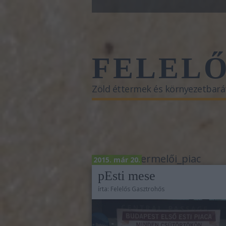
FELEL
Zöld éttermek és környezetbará
Címkék
»
termelői_piac
2015. már 20.
pEsti mese
írta:
Felelős Gasztrohős