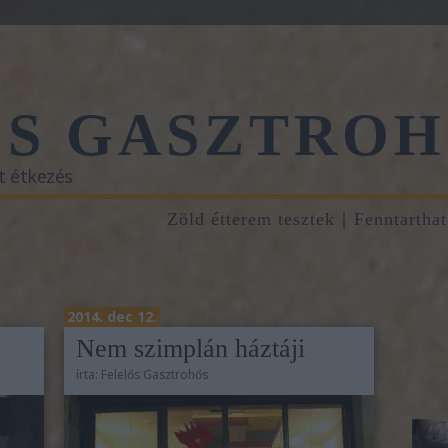
ŐS GASZTROH
t étkezés
Zöld étterem tesztek
Fenntartha
2014. dec 12.
Nem szimplán háztáji
írta:
Felelős Gasztrohős