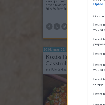
sokan jobban kinyitják a fülüket, mikor egy újf
Opted 
a nyári bikiniszezonra hatékonyan felkészítő
étkezési formáról hallanak. Mi azonban a…
Google 
I want t
TOV
web or d
I want t
purpose
2014. már 06.
I want 
Közös lábosban a Felel
Gasztrohőssel
I want t
írta:
Felelős Gasztrohős
web or d
I want t
or app.
I want t
I want t