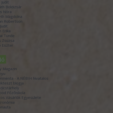
 Judit
th Boldizsár
s Nóra
th Magdolna
an Robertson
 Judit
n Erika
ai Tünde
s Zsuzsa
 Eszter
ló
y Magazin
nyu
rmenta - A NÉBIH hivatalos
kteszt blogja
lcstárhely
ood Főzőiskola
os Vásárlók Egyesülete
tronómia
onauta