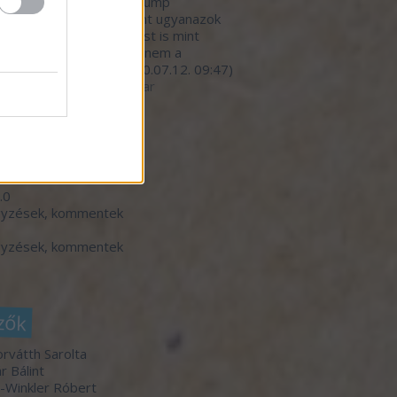
nivalójával, kivéve a Trump
nyzat hibáztatását. Pont ugyanazok
dekkörök írányítanak most is mint
lyik elnök alatt. Persze nem a
mberekre gondol...
(
2020.07.12. 09:47
)
betegedő élelmiszeripar
ó 20
dek
.0
gyzések
,
kommentek
gyzések
,
kommentek
zők
orvátth Sarolta
r Bálint
-Winkler Róbert