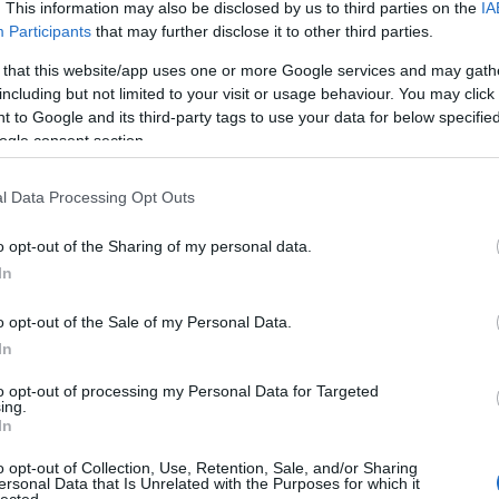
. This information may also be disclosed by us to third parties on the
IA
carr
Participants
that may further disclose it to other third parties.
egés
élelm
TOVÁBB
 that this website/app uses one or more Google services and may gath
felel
ÁBB
including but not limited to your visit or usage behaviour. You may click 
fennt
 to Google and its third-party tags to use your data for below specifi
fogj 
ogle consent section.
food 
gasz
2014. júl 14.
idén
l Data Processing Opt Outs
Gombázz be Pali bácsival!
jövő-
tour
írta:
Felelős Gasztrohős
o opt-out of the Sharing of my personal data.
vend
vide
In
zöld 
zöld
o opt-out of the Sale of my Personal Data.
zöld
In
vide
to opt-out of processing my Personal Data for Targeted
ing.
Uto
In
Fogj kezet a termelővel! 3. rész Az előző napi
visszautasításoktól kissé keseredetten vágtunk
jtam
goop
bele a keddi napba: mi lesz, ha nem áll velünk
o opt-out of Collection, Use, Retention, Sale, and/or Sharing
össze
szóba senki? Valóban ilyen jól megy a
ersonal Data that Is Unrelated with the Purposes for which it
lected.