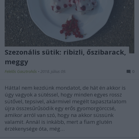
Szezonális sütik: ribizli, őszibarack,
meggy
Felelős Gasztrohős
•
2018. július 09.
0
Háttal nem kezdünk mondatot, de hát én akkor is
úgy vagyok a sütéssel, hogy minden egyes rossz
sütővel, tepsivel, akármivel megélt tapasztalatom
újra összesűrűsödik egy erős gyomorgörccsé,
amikor arról van szó, hogy na akkor süssünk
valamit. Annál is inkább, mert a fiam glutén
érzékenysége óta, még…