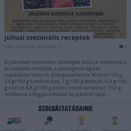
Júliusi szezonális receptek
Felelős Gasztrohős
•
2019. július 11.
0
A júliusban szezonális zöldségek közül a zöldborsó a
hüvelyesek rendjébe, a pillangósvirágúak
családjába tartozik. Energiatartalma 90 kcal/100 g,
14 g/100 g szénhidrátot, 7 g/100 g fehérjét, 0,4 g/100
g zsírt és 8,8 g/100 g élelmi rostot tartalmaz. 150 g
zöldborsó elfogyasztásával az ajánlott napi…