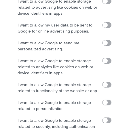
I want to allow Google to enable storage
related to advertising like cookies on web or
device identifiers in apps.
I want to allow my user data to be sent to
Google for online advertising purposes.
I want to allow Google to send me
personalized advertising.
I want to allow Google to enable storage
related to analytics like cookies on web or
Így lehetsz (Gasztro)hős szerelmes!
device identifiers in apps.
Felelős Gasztrohős
•
2019. február 12.
0
I want to allow Google to enable storage
related to functionality of the website or app.
Pár nap múlva itt van az egyik legmegosztóbb
ünnep; a Valentin-nap. Van, aki utálja és hallani sem
I want to allow Google to enable storage
akar róla, mások már több héttel előtte rózsaszín
related to personalization.
ködbe borulnak. Arra azonban mindenképp jó
alkalom lehet, hogy összejöjjünk szeretteinkkel,
I want to allow Google to enable storage
beszélgessünk, lakomázzunk egy jót. Adunk pár
related to security, including authentication