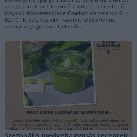
energiatartalma is kedvező, ezért jól beilleszthető
fogyókúrázók étrendjébe. Emellett kiemelendő B1-,
B2-, C-, K- és E-vitamin-, valamit foláttartalma,
ásványi anyagok közül jelentős a…
Szezonális medvehagymás receptek