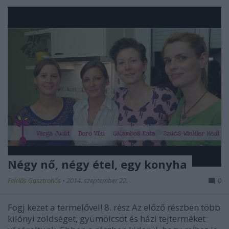
Négy nő, négy étel, egy konyha
Felelős Gasztrohős
•
2014. szeptember 22.
0
Fogj kezet a termelővel! 8. rész Az előző részben több
kilónyi zöldséget, gyümölcsöt és házi tejterméket