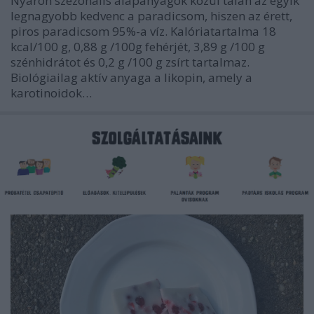
Nyáron szezonális alapanyagok közül talán az egyik
legnagyobb kedvenc a paradicsom, hiszen az érett,
piros paradicsom 95%-a víz. Kalóriatartalma 18
kcal/100 g, 0,88 g /100g fehérjét, 3,89 g /100 g
szénhidrátot és 0,2 g /100 g zsírt tartalmaz.
Biológiailag aktív anyaga a likopin, amely a
karotinoidok…