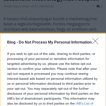
Felelős Gasztrohős
•
2019. március 30.
2
A tavasz első alapanyagai között a medvehagyma
talán a legkülönlegesebb. Fontos megjegyezni
azonban vele kapcsolatban, hogy az erdőben való
gyűjtés alkalmával könnyen összetéveszthető a
gyöngyvirággal. Ezt ki tudjuk küszöbölni ha két
Blog -
Do Not Process My Personal Information
ujjunk között összedörzsöljük a leveleket és a
medvehagymának…
If you wish to opt-out of the sale, sharing to third parties, or
processing of your personal or sensitive information for
targeted advertising by us, please use the below opt-out
section to confirm your selection. Please note that after your
opt-out request is processed you may continue seeing
interest-based ads based on personal information utilized by
us or personal information disclosed to third parties prior to
your opt-out. You may separately opt-out of the further
disclosure of your personal information by third parties on the
IAB’s list of downstream participants. This information may
also be disclosed by us to third parties on the
IAB’s List of