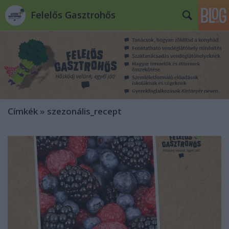
Felelős Gasztrohős
Címkék
»
szezonális_recept