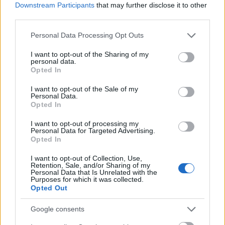
Downstream Participants
that may further disclose it to other
third parties.
Please note that this website/app uses one or more Google
Personal Data Processing Opt Outs
services and may gather and store information including but
not limited to your visit or usage behaviour. You may click to
I want to opt-out of the Sharing of my
Februári szezonális receptek
personal data.
grant or deny consent to Google and its third-party tags to
Opted In
Felelős Gasztrohős
•
2019. február 21.
0
use your data for below specified purposes in below Google
consent section.
I want to opt-out of the Sale of my
Personal Data.
Februárban szezonális alapanyagok közül az egyik
Opted In
kedvencem az édesburgonya (batáta). Az
édesburgonya energiatartalma 86 kcal/ 100 g, 20 g
I want to opt-out of processing my
Personal Data for Targeted Advertising.
/100 g szénhidrátot, 1,57 g/ 100 g fehérjét,
Opted In
víztartalma 77 g /100 g. Rosttartalma 3 g/ 100 g.
Ásványi anyagok közül káliumot, nátriumot, foszfort,
I want to opt-out of Collection, Use,
Retention, Sale, and/or Sharing of my
kalciumot,…
Personal Data that Is Unrelated with the
Purposes for which it was collected.
Opted Out
Google consents