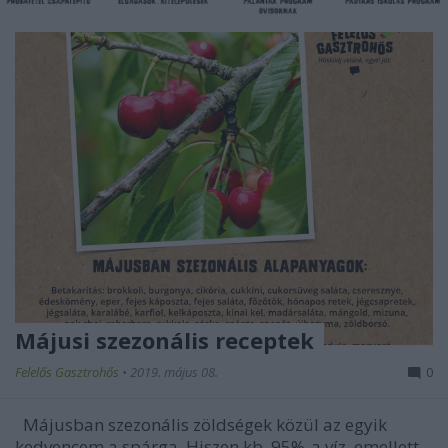
Májusi szezonális receptek
Felelős Gasztrohős
•
2019. május 08.
0
Májusban szezonális zöldségek közül az egyik
kedvencem a spárga. Hiszen kb. 95%-a víz, emellett