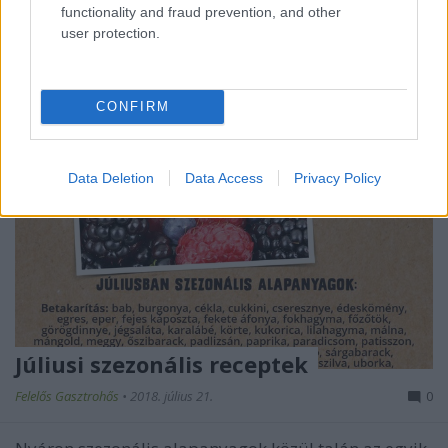
tippet arra…
functionality and fraud prevention, and other
user protection.
CONFIRM
Data Deletion
Data Access
Privacy Policy
Júliusi szezonális receptek
Felelős Gasztrohős
•
2018. július 21.
0