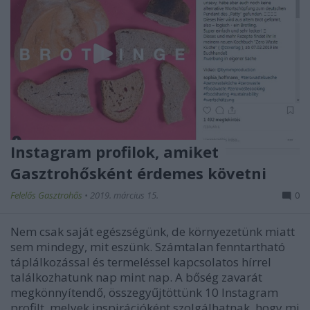
Instagram profilok, amiket
Gasztrohősként érdemes követni
Felelős Gasztrohős
•
2019. március 15.
0
Nem csak saját egészségünk, de környezetünk miatt
sem mindegy, mit eszünk. Számtalan fenntartható
táplálkozással és termeléssel kapcsolatos hírrel
találkozhatunk nap mint nap. A bőség zavarát
megkönnyítendő, összegyűjtöttünk 10 Instagram
profilt, melyek inspirációként szolgálhatnak, hogy mi