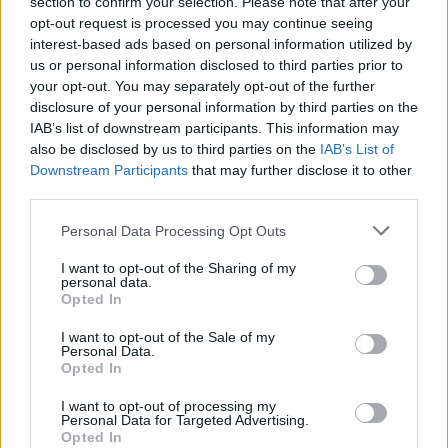
section to confirm your selection. Please note that after your
görög epret itthon átcsomagolják, és magyar
opt-out request is processed you may continue seeing
eperként árusítják. De miért jobb a magyar eper,
interest-based ads based on personal information utilized by
mint az import? Az itt a Szezon! bevásárlóközösség
us or personal information disclosed to third parties prior to
munkatársaival beszélgettünk a kérdésről. Fotó: itt…
your opt-out. You may separately opt-out of the further
disclosure of your personal information by third parties on the
IAB’s list of downstream participants. This information may
also be disclosed by us to third parties on the
IAB’s List of
Downstream Participants
that may further disclose it to other
third parties.
Please note that this website/app uses one or more Google
Personal Data Processing Opt Outs
services and may gather and store information including but
not limited to your visit or usage behaviour. You may click to
I want to opt-out of the Sharing of my
personal data.
grant or deny consent to Google and its third-party tags to
Opted In
use your data for below specified purposes in below Google
consent section.
I want to opt-out of the Sale of my
Personal Data.
Opted In
I want to opt-out of processing my
Májusi szezonális receptek
Personal Data for Targeted Advertising.
Opted In