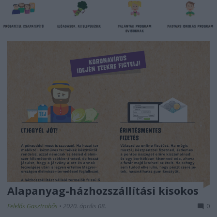
Alapanyag-házhozszállítási kisokos
Felelős Gasztrohős
•
2020. április 08.
0