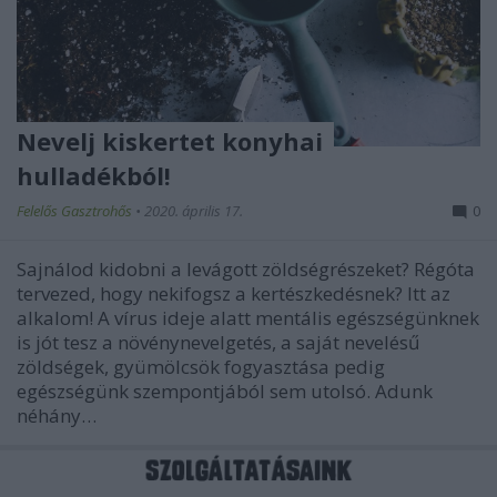
Nevelj kiskertet konyhai
hulladékból!
Felelős Gasztrohős
•
2020. április 17.
0
Sajnálod kidobni a levágott zöldségrészeket? Régóta
tervezed, hogy nekifogsz a kertészkedésnek? Itt az
alkalom! A vírus ideje alatt mentális egészségünknek
is jót tesz a növénynevelgetés, a saját nevelésű
zöldségek, gyümölcsök fogyasztása pedig
egészségünk szempontjából sem utolsó. Adunk
néhány…