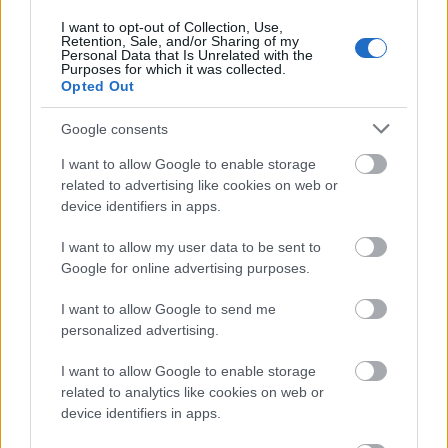
Felelős Gasztrohős
•
2019. május 08.
0
I want to opt-out of Collection, Use,
Retention, Sale, and/or Sharing of my
Personal Data that Is Unrelated with the
Májusban szezonális zöldségek közül az egyik
Purposes for which it was collected.
kedvencem a spárga. Hiszen kb. 95%-a víz, emellett
Opted Out
energiatartalma is kedvező, ezért jól beilleszthető
fogyókúrázók étrendjébe. Emellett kiemelendő B1-,
Google consents
B2-, C-, K- és E-vitamin-, valamit foláttartalma,
I want to allow Google to enable storage
ásványi anyagok közül jelentős a…
related to advertising like cookies on web or
device identifiers in apps.
I want to allow my user data to be sent to
Google for online advertising purposes.
I want to allow Google to send me
personalized advertising.
I want to allow Google to enable storage
related to analytics like cookies on web or
device identifiers in apps.