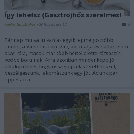
Így lehetsz (Gasztro)hős szerelmes!
Felelős Gasztrohős
•
2019. február 12.
0
Pár nap múlva itt van az egyik legmegosztóbb
ünnep; a Valentin-nap. Van, aki utálja és hallani sem
akar róla, mások már több héttel előtte rózsaszín
ködbe borulnak. Arra azonban mindenképp jó
alkalom lehet, hogy összejöjjünk szeretteinkkel,
beszélgessünk, lakomázzunk egy jót. Adunk pár
tippet arra…