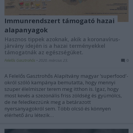
Immunrendszert támogató hazai
alapanyagok
Hasznos tippek azoknak, akik a koronavírus-
járvány idején is a hazai terményekkel
támogatnák az egészségüket.
Felelős Gasztrohős
•
2020. március 23.
0
A Felelős Gasztrohős Alapítvány magyar ‘superfood’-
okról szóló kampánya bemutatta, hogy mennyi
szuper élelmiszer terem meg itthon is. Igaz, hogy
most kevés a szezonális friss zöldség és gyümölcs,
de ne feledkezzünk meg a betárazott
nyersanyagokról sem. Több olcsó és könnyen
elérhető áru létezik…