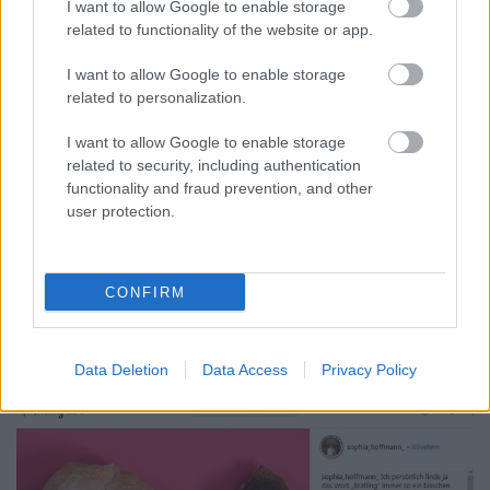
I want to allow Google to enable storage
related to functionality of the website or app.
I want to allow Google to enable storage
Szezonális medvehagymás receptek
related to personalization.
Felelős Gasztrohős
•
2019. március 30.
2
I want to allow Google to enable storage
related to security, including authentication
A tavasz első alapanyagai között a medvehagyma
functionality and fraud prevention, and other
talán a legkülönlegesebb. Fontos megjegyezni
user protection.
azonban vele kapcsolatban, hogy az erdőben való
gyűjtés alkalmával könnyen összetéveszthető a
gyöngyvirággal. Ezt ki tudjuk küszöbölni ha két
CONFIRM
ujjunk között összedörzsöljük a leveleket és a
medvehagymának…
Data Deletion
Data Access
Privacy Policy