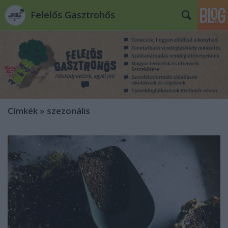
Felelős Gasztrohős
Címkék
»
szezonális