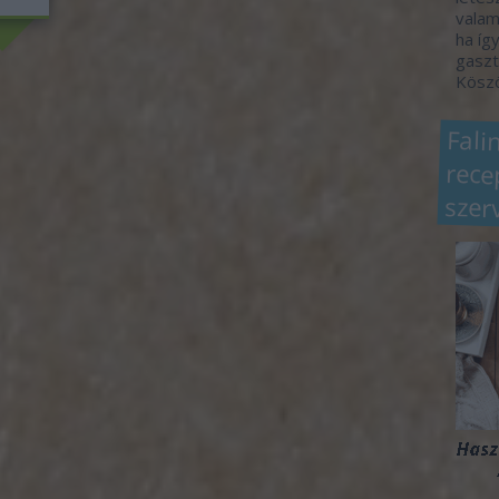
valam
ha így
gaszt
Köszö
Fali
rec
szer