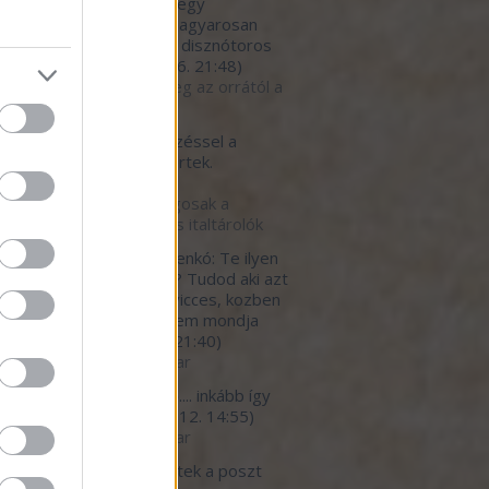
eket! Engedtessék meg egy
gyzés: nose to tale - magyarosan
l a farkáig. Így hirdetik a disznótoros
ét, van ily...
(
2020.10.16. 21:48
)
to tail - avagy együk meg az orrától a
g 1. rész
tman89:
Ezzel a bejegyzéssel a
rohos.blog.hu-n egyet értek.
.09.25. 13:41
)
kértők szerint biztonságosak a
zör használatos étel- és italtárolók
erfutty:
@Milánói Makarenkó: Te ilyen
 Tibi tipusu arc vagy mi? Tudod aki azt
, hogy allandoan baromi vicces, kozben
*urva faraszto, de ezt nem mondja
eki senki.
(
2020.07.12. 21:40
)
betegedő élelmiszeripar
light777:
megbetegítő.... inkább így
 a helyes cím...
(
2020.07.12. 14:55
)
betegedő élelmiszeripar
ar:
Nagy részt egyetértek a poszt