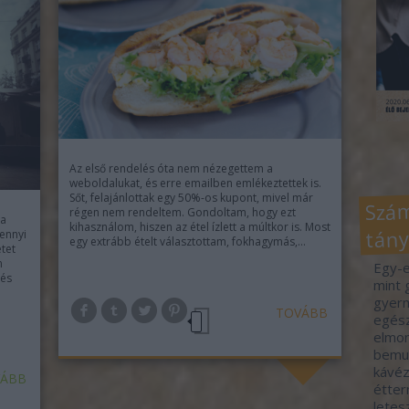
Az első rendelés óta nem nézegettem a
weboldalukat, és erre emailben emlékeztettek is.
Sőt, felajánlottak egy 50%-os kupont, mivel már
Szám
régen nem rendeltem. Gondoltam, hogy ezt
 a
kihasználom, hiszen az étel ízlett a múltkor is. Most
tány
ennyi
egy extrább ételt választottam, fokhagymás,…
tet
n
Egy-e
 és
mint 
gyerm
TOVÁBB
egész
elmon
bemut
kávéz
ÁBB
étter
letes