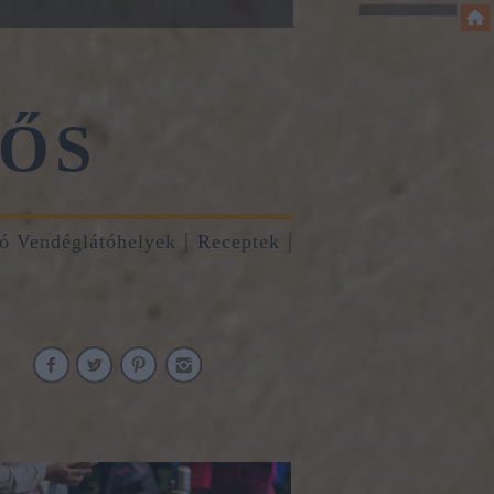
ŐS
tó Vendéglátóhelyek
Receptek