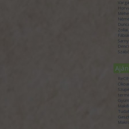
Varga
Horvá
Méhe
Néme
Dunc
Zollai
Fábiá
Sarny
Denc
Szabó
Aján
ReCit
Ökoa
Szupe
termé
Gyümö
Makif
Tudat
Gasz
Makr