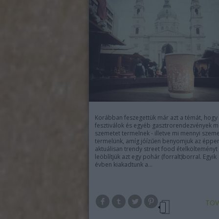
Korábban feszegettük már azt a témát, hogy
fesztiválok és egyéb gasztrorendezvények m
szemetet termelnek - illetve mi mennyi szeme
termelünk, amíg jóízűen benyomjuk az éppe
aktuálisan trendy street food ételkölteményt
leöblítjük azt egy pohár (forralt)borral. Egyik
évben kiakadtunk a…
TOV