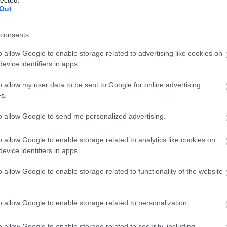
ötlet
Out
megje
fülétő
hétvég
consents
Nose 
farkái
o allow Google to enable storage related to advertising like cookies on
evice identifiers in apps.
Spor
gaszt
(
2020
o allow my user data to be sent to Google for online advertising
hete a
A sza
 ahol
s.
t
többs
uk
to allow Google to send me personalized advertising.
fitty
Kasza
hiszi
o allow Google to enable storage related to analytics like cookies on
csak 
evice identifiers in apps.
meg n
ÁBB
A meg
o allow Google to enable storage related to functionality of the website
moon
lenne
A meg
o allow Google to enable storage related to personalization.
Medg
o allow Google to enable storage related to security, including