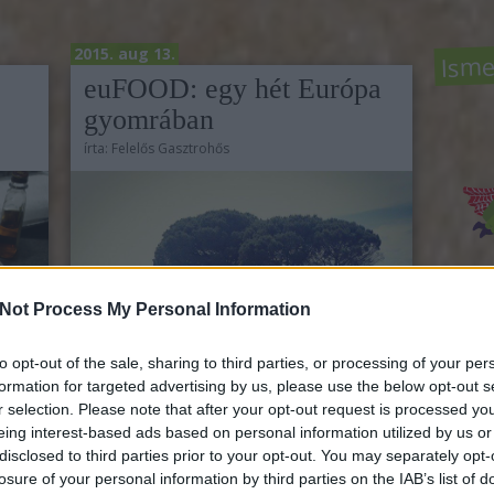
Isme
2015. aug 13.
euFOOD: egy hét Európa
gyomrában
írta:
Felelős Gasztrohős
Not Process My Personal Information
Közö
to opt-out of the sale, sharing to third parties, or processing of your per
formation for targeted advertising by us, please use the below opt-out s
r selection. Please note that after your opt-out request is processed y
Rov
eing interest-based ads based on personal information utilized by us or
 kell
disclosed to third parties prior to your opt-out. You may separately opt-
a Gas
, az
losure of your personal information by third parties on the IAB’s list of
ozat
back 