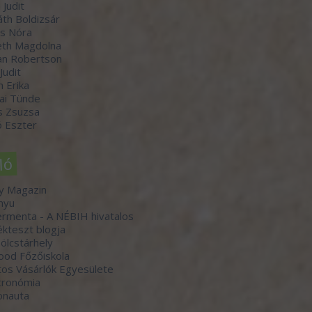
 Judit
th Boldizsár
s Nóra
th Magdolna
an Robertson
 Judit
n Erika
ai Tünde
s Zsuzsa
 Eszter
ló
y Magazin
nyu
rmenta - A NÉBIH hivatalos
kteszt blogja
lcstárhely
ood Főzőiskola
os Vásárlók Egyesülete
tronómia
onauta