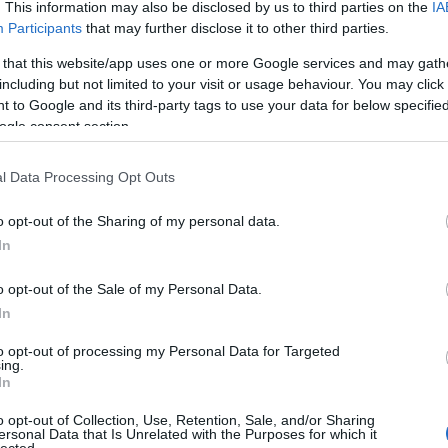
. This information may also be disclosed by us to third parties on the
IA
odási
carr
s,
Participants
that may further disclose it to other third parties.
egés
Május végén az eredeti programleírás szerint egy
élelm
 that this website/app uses one or more Google services and may gath
egészséges életmódról szóló nonformális
felel
egyhetes oktatáson vettünk részt Dél-
including but not limited to your visit or usage behaviour. You may click 
fennt
Olaszországban 10 ország 5-5…
 to Google and its third-party tags to use your data for below specifi
fogj 
ÁBB
ogle consent section.
food 
gasz
idén
TOVÁBB
l Data Processing Opt Outs
jövő-
tour
o opt-out of the Sharing of my personal data.
vend
vide
In
zöld 
zöld
o opt-out of the Sale of my Personal Data.
zöld
In
vide
to opt-out of processing my Personal Data for Targeted
ing.
Uto
In
goop
o opt-out of Collection, Use, Retention, Sale, and/or Sharing
össze
ersonal Data that Is Unrelated with the Purposes for which it
lected.