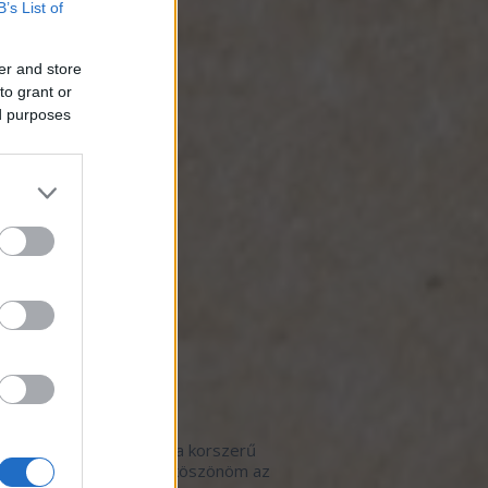
B’s List of
otmob
(
3
)
zséges étkezés
(
1
)
iszer-hulladék
(
4
)
er and store
ős gasztrohős menü
(
1
)
to grant or
artható fogás
(
3
)
ed purposes
kezet a termelővel
(
19
)
revolution
(
4
)
trohősködés otthon
(
2
)
ynaptár
(
2
)
t-evő
(
2
)
 de Hős
(
7
)
égposzt
(
1
)
ók
(
1
)
borbár
(
2
)
 étterem
(
114
)
 kávézó
(
3
)
ók
(
1
)
lsó kommentek
pan:
Szeretem, amikor a korszerű
ér a hagyományossal, köszönöm az