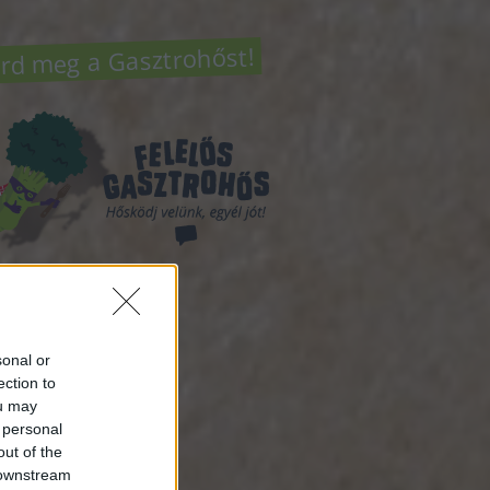
rd meg a Gasztrohőst!
sség
sonal or
ection to
ou may
atok
 personal
out of the
ztrohősről
(
15
)
 downstream
to the basics
(
4
)