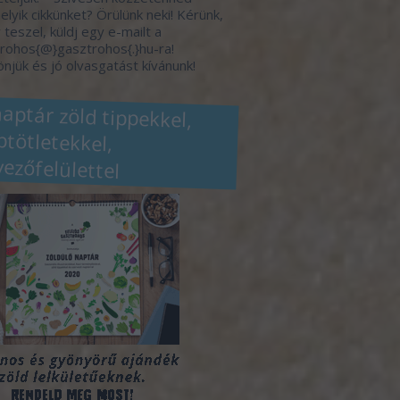
elyik cikkünket? Örülünk neki! Kérünk,
 teszel, küldj egy e-mailt a
rohos{@}gasztrohos{.}hu-ra!
njük és jó olvasgatást kívánunk!
naptár zöld tippekkel,
eptötletekkel,
vezőfelülettel