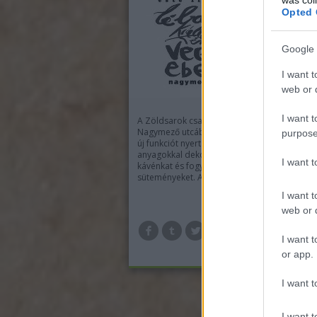
Opted 
Google 
I want t
web or d
I want t
A Zöldsarok csapatát szomorú hír várta két 
Nagymező utcában. Bezárt a Nedű, a kávézó,
purpose
új funkciót nyert raklapokon, újrahasznosítot
anyagokkal dekorált helyiségben kortyolhatt
I want 
kávénkat és fogyaszthattuk a házi készítésű
süteményeket. A Nedű…
I want t
web or d
TOV
I want t
or app.
I want t
I want t