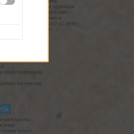
nivalójával, kivéve a Trump
nyzat hibáztatását. Pont ugyanazok
dekkörök írányítanak most is mint
lyik elnök alatt. Persze nem a
mberekre gondol...
(
2020.07.12. 09:47
)
betegedő élelmiszeripar
ó 20
dek
.0
gyzések
,
kommentek
gyzések
,
kommentek
zők
orvátth Sarolta
r Bálint
-Winkler Róbert