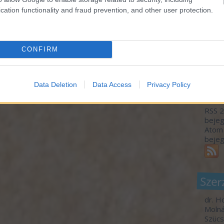
monda
kormá
cation functionality and fraud prevention, and other user protection.
az ér
bárme
gyíke
A meg
CONFIRM
Utols
Data Deletion
Data Access
Privacy Policy
Fee
RSS 2
beje
Atom
beje
Szer
dr. H
Molná
Szücs