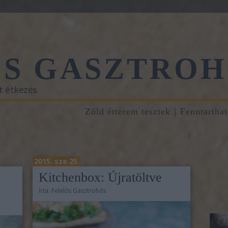
ŐS GASZTROH
t étkezés
Zöld étterem tesztek
Fenntartha
2015. sze 25.
Kitchenbox: Újratöltve
írta:
Felelős Gasztrohős