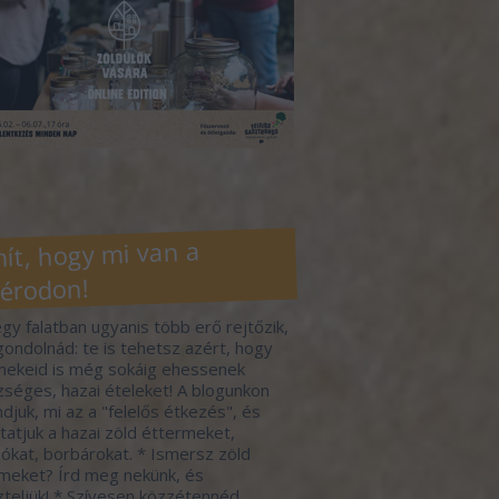
ít, hogy mi van a
érodon!
gy falatban ugyanis több erő rejtőzik,
gondolnád: te is tehetsz azért, hogy
ekeid is még sokáig ehessenek
séges, hazai ételeket! A blogunkon
djuk, mi az a "felelős étkezés", és
atjuk a hazai zöld éttermeket,
ókat, borbárokat. * Ismersz zöld
meket? Írd meg nekünk, és
zteljük! * Szívesen közzétennéd