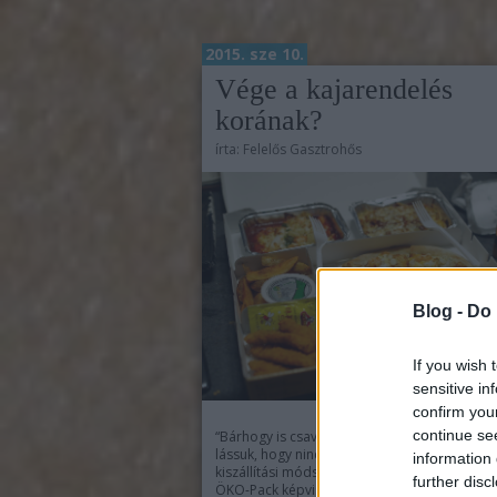
2015. sze 10.
Vége a kajarendelés
korának?
írta:
Felelős Gasztrohős
Blog -
Do 
If you wish 
sensitive in
confirm you
continue se
“Bárhogy is csavarjuk a történetet, a végén be
lássuk, hogy nincsen jó és környezetbarát
information 
kiszállítási módszer.” - mondta Hartay Mihály
further disc
ÖKO-Pack képviselője a Jövő-t-Evő fórumsor