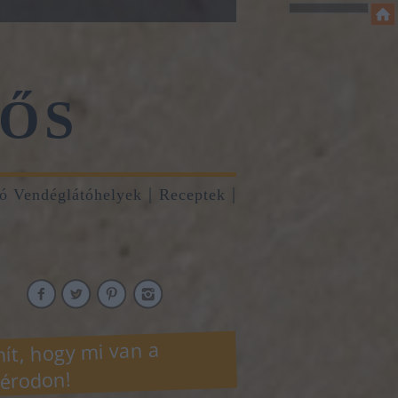
ŐS
tó Vendéglátóhelyek
Receptek
ít, hogy mi van a
érodon!