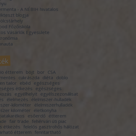
nyu
rmenta - A NÉBIH hivatalos
kteszt blogja
lcstárhely
ood Főzőiskola
os Vásárlók Egyesülete
tronómia
onauta
kék
io étterem
böjt
bor
CSA
rmentes
cukrászda
diéta
doblo
en tailor
ebéd
egészséges
zséges étkezés
egészséges
lkozás
egyélhelyit
egyélszezonálisat
és
élelmezés
élelmiszer-hulladék
iszer-kilométer
élelmiszerhulladék
iszer kilométer
életkonyha
iatakarékos
esőerdő
étterem
rade
fair trade
fehérvári úti piac
ős étkezés
felelős gasztrohős hálózat
arható étterem
fenntartható