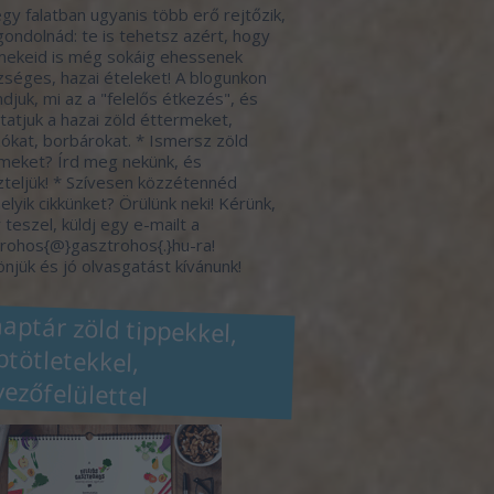
gy falatban ugyanis több erő rejtőzik,
gondolnád: te is tehetsz azért, hogy
ekeid is még sokáig ehessenek
séges, hazai ételeket! A blogunkon
djuk, mi az a "felelős étkezés", és
atjuk a hazai zöld éttermeket,
ókat, borbárokat. * Ismersz zöld
meket? Írd meg nekünk, és
zteljük! * Szívesen közzétennéd
elyik cikkünket? Örülünk neki! Kérünk,
 teszel, küldj egy e-mailt a
rohos{@}gasztrohos{.}hu-ra!
njük és jó olvasgatást kívánunk!
naptár zöld tippekkel,
eptötletekkel,
vezőfelülettel