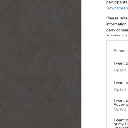
participants
Downstream 
Please note
information 
deny consent
in below Go
Persona
I want t
Opted 
I want t
Opted 
I want 
Advertis
Opted 
I want t
of my P
was col