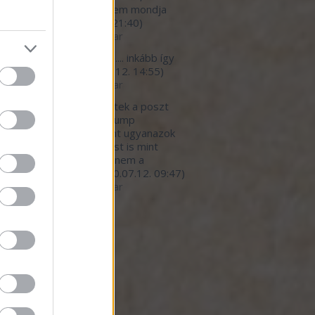
*urva faraszto, de ezt nem mondja
eki senki.
(
2020.07.12. 21:40
)
betegedő élelmiszeripar
light777:
megbetegítő.... inkább így
 a helyes cím...
(
2020.07.12. 14:55
)
betegedő élelmiszeripar
ar:
Nagy részt egyetértek a poszt
nivalójával, kivéve a Trump
nyzat hibáztatását. Pont ugyanazok
dekkörök írányítanak most is mint
lyik elnök alatt. Persze nem a
mberekre gondol...
(
2020.07.12. 09:47
)
betegedő élelmiszeripar
ó 20
dek
.0
gyzések
,
kommentek
gyzések
,
kommentek