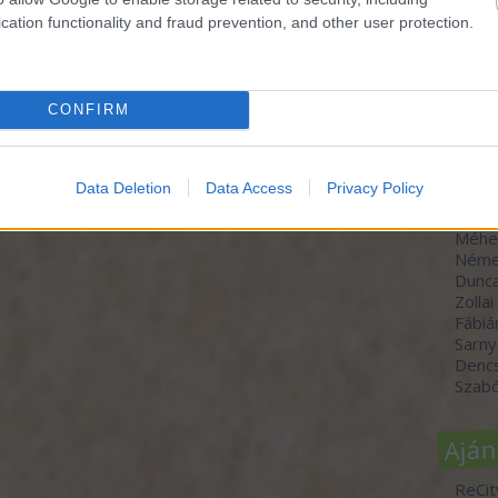
cation functionality and fraud prevention, and other user protection.
Szer
CONFIRM
dr. H
Molná
Szücs
Data Deletion
Data Access
Privacy Policy
Varga
Horvá
Méhe
Néme
Dunc
Zollai
Fábiá
Sarny
Denc
Szabó
Aján
ReCit