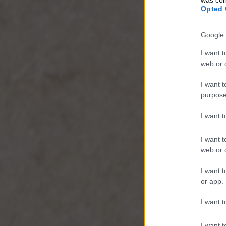
Opted 
Google 
I want t
web or d
I want t
purpose
I want 
I want t
web or d
I want t
or app.
I want t
I want t