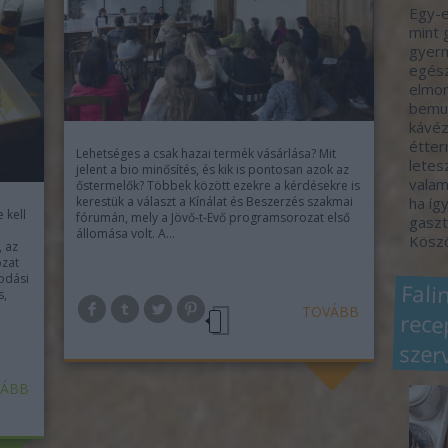
Egy-e
mint 
gyerm
egész
elmon
bemut
kávéz
étter
Lehetséges a csak hazai termék vásárlása? Mit
letes
jelent a bio minősítés, és kik is pontosan azok az
valam
őstermelők? Többek között ezekre a kérdésekre is
ha így
kerestük a választ a Kínálat és Beszerzés szakmai
 kell
fórumán, mely a Jövő-t-Evő programsorozat első
gaszt
állomása volt. A…
Köszö
, az
ozat
odási
Fali
rec
s,
TOVÁBB
szer
ÁBB