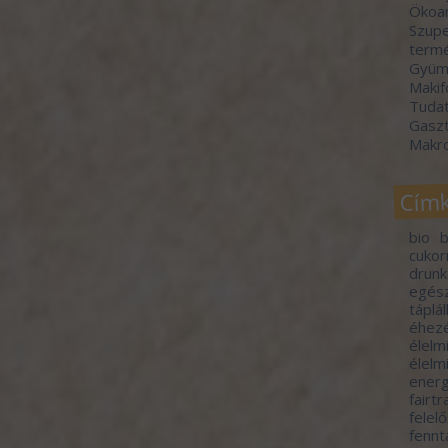
Ökoa
Szupe
termé
Gyümö
Makif
Tudat
Gasz
Makr
Cím
bio
b
cuko
drunk
egés
táplá
éhez
élelm
élelm
energ
fairt
felel
fennt