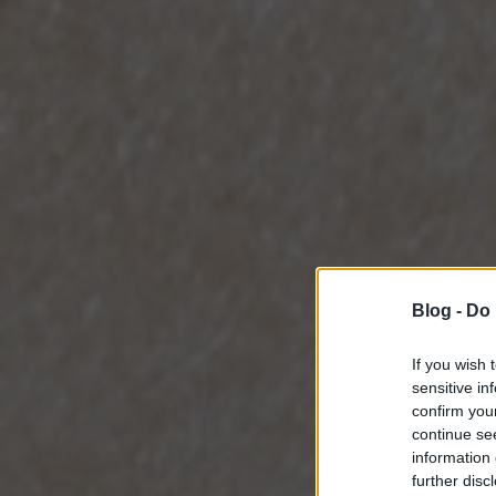
Blog -
Do 
If you wish 
sensitive in
confirm you
continue se
information 
further disc