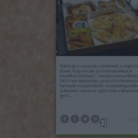
“Bárhogy is csavarjuk a történetet, a végén be
lássuk, hogy nincsen jó és környezetbarát
kiszállítási módszer.” - mondta Hartay Mihály
ÖKO-Pack képviselője a Jövő-t-Evő fórumsor
harmadik összejövetelén. A hulladékgazdálk
szakember szerint az egész ötlet a kényelme
gyors…
TOV