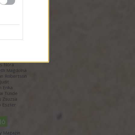
zők
orvátth Sarolta
r Bálint
-Winkler Róbert
 Judit
th Boldizsár
s Nóra
th Magdolna
an Robertson
 Judit
n Erika
ai Tünde
s Zsuzsa
 Eszter
ló
y Magazin