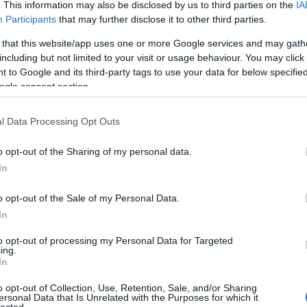
zöld
. This information may also be disclosed by us to third parties on the
IA
zöld
Participants
that may further disclose it to other third parties.
vide
 that this website/app uses one or more Google services and may gath
including but not limited to your visit or usage behaviour. You may click 
Uto
 to Google and its third-party tags to use your data for below specifi
ogle consent section.
goop
össze
ötlet
l Data Processing Opt Outs
megje
fülétő
o opt-out of the Sharing of my personal data.
hétvég
In
Nose 
farkái
o opt-out of the Sale of my Personal Data.
Spor
In
gaszt
(
2020
to opt-out of processing my Personal Data for Targeted
A sza
ing.
többs
In
fitty
o opt-out of Collection, Use, Retention, Sale, and/or Sharing
Kasza
ersonal Data that Is Unrelated with the Purposes for which it
hiszi
lected.