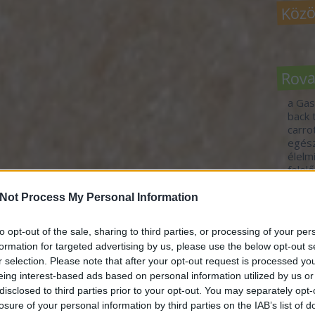
Közö
Rov
a Gas
back 
carr
egés
élelm
felel
fennt
fogj 
Not Process My Personal Information
food 
gasz
to opt-out of the sale, sharing to third parties, or processing of your per
idén
formation for targeted advertising by us, please use the below opt-out s
jövő-
r selection. Please note that after your opt-out request is processed y
tour
vend
eing interest-based ads based on personal information utilized by us or
vide
disclosed to third parties prior to your opt-out. You may separately opt-
zöld 
losure of your personal information by third parties on the IAB’s list of