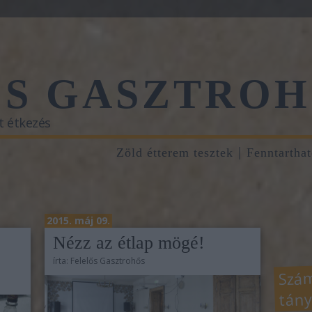
ŐS GASZTROH
t étkezés
Zöld étterem tesztek
Fenntartha
2015. máj 09.
Nézz az étlap mögé!
írta:
Felelős Gasztrohős
Szám
tány