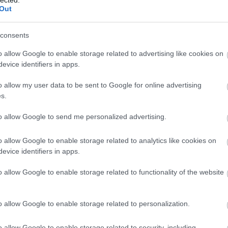
csak 
Out
meg n
A meg
consents
moon
lenne
o allow Google to enable storage related to advertising like cookies on
A meg
evice identifiers in apps.
Medg
o allow my user data to be sent to Google for online advertising
monda
kormá
s.
az ér
bárme
to allow Google to send me personalized advertising.
gyíke
A meg
o allow Google to enable storage related to analytics like cookies on
Utols
evice identifiers in apps.
o allow Google to enable storage related to functionality of the website
Fee
RSS 2
o allow Google to enable storage related to personalization.
beje
Atom
beje
o allow Google to enable storage related to security, including