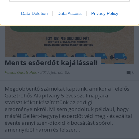
Data Deletion
Data Access
Privacy Policy
Ments esőerdőt kajálással!
Felelős Gasztrohős
•
2017. február 02.
0
Megdöbbentő számokat kaptunk, amikor a Felelős
Gasztrohős Alapítvány 5 éves szülinapjára
statisztikákat készítettünk az eddigi
eredményeinkről. Mi sem gondoltuk például, hogy
másfél Gellért-hegynyi esőerdőt véd meg - és ezáltal
évente annyi szén-dioxid kibocsátást spórol,
amennyiből három és félszer…