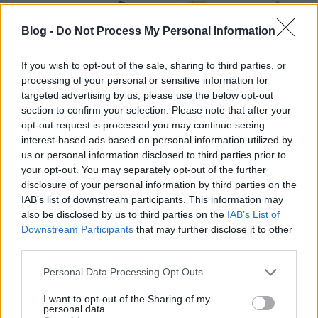
Blog -
Do Not Process My Personal Information
If you wish to opt-out of the sale, sharing to third parties, or
processing of your personal or sensitive information for
targeted advertising by us, please use the below opt-out
section to confirm your selection. Please note that after your
opt-out request is processed you may continue seeing
interest-based ads based on personal information utilized by
us or personal information disclosed to third parties prior to
your opt-out. You may separately opt-out of the further
disclosure of your personal information by third parties on the
IAB’s list of downstream participants. This information may
also be disclosed by us to third parties on the
IAB’s List of
Downstream Participants
that may further disclose it to other
third parties.
Please note that this website/app uses one or more Google
Personal Data Processing Opt Outs
Az élelmiszeripar kedvence, az
services and may gather and store information including but
esőerdő ellensége: a pálmaolaj
not limited to your visit or usage behaviour. You may click to
I want to opt-out of the Sharing of my
personal data.
grant or deny consent to Google and its third-party tags to