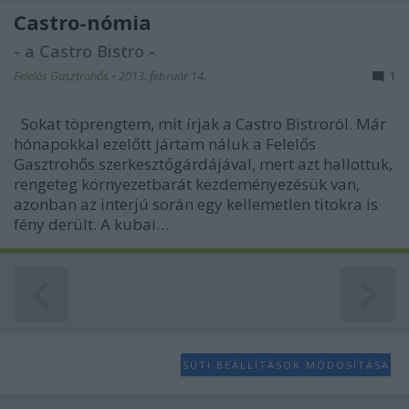
Castro-nómia
- a Castro Bistro -
Felelős Gasztrohős
•
2013. február 14.
1
Sokat töprengtem, mit írjak a Castro Bistroról. Már
hónapokkal ezelőtt jártam náluk a Felelős
Gasztrohős szerkesztőgárdájával, mert azt hallottuk,
rengeteg környezetbarát kezdeményezésük van,
azonban az interjú során egy kellemetlen titokra is
fény derült. A kubai…
SÜTI BEÁLLÍTÁSOK MÓDOSÍTÁSA