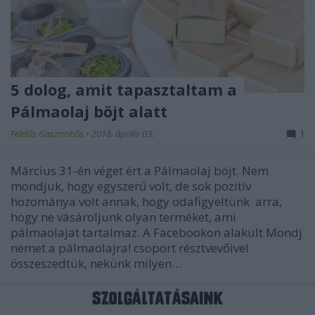
5 dolog, amit tapasztaltam a
Pálmaolaj böjt alatt
Felelős Gasztrohős
•
2018. április 03.
1
Március 31-én véget ért a Pálmaolaj böjt. Nem
mondjuk, hogy egyszerű volt, de sok pozitív
hozománya volt annak, hogy odafigyeltünk arra,
hogy ne vásároljunk olyan terméket, ami
pálmaolajat tartalmaz. A Facebookon alakult Mondj
nemet a pálmaolajra! csoport résztvevőivel
összeszedtük, nekünk milyen…