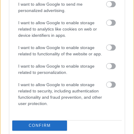
I want to allow Google to send me
personalized advertising.
I want to allow Google to enable storage
Lehet más a munkahelyi menza!
related to analytics like cookies on web or
device identifiers in apps.
Felelős Gasztrohős
•
2017. november 14.
3
I want to allow Google to enable storage
related to functionality of the website or app.
A Prezi sokszor előkerül sikersztoriként: magyar
alapítók nemzetközileg elismerést szerzett ötlete; az
I want to allow Google to enable storage
ország egyik legmenőbb irodája; a munkahely, ahol
related to personalization.
nem számít, ha reggel késel; ja igen, és egyébként
ingyen kaját kapsz, ha ott dolgozol. Nem is
I want to allow Google to enable storage
akármilyet! A Prezi az egyetlen menza, amely…
related to security, including authentication
functionality and fraud prevention, and other
user protection.
CONFIRM