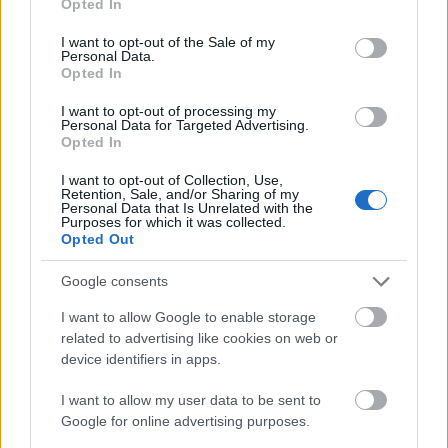
Opted In
Felelős Gasztrohős
•
2018. március 01.
1
use your data for below specified purposes in below Google
consent section.
I want to opt-out of the Sale of my
Personal Data.
Napjaink egyik legnépszerűbb élelmiszeripari
Opted In
összetevője a pálmaolaj, megtalálható a félkész és
instant ételekben, müzlikben, csokikban,
I want to opt-out of processing my
szószokban, margarinokban, leveskockában,
Personal Data for Targeted Advertising.
Opted In
snackekben, de a kozmetikumokban,
tisztítószerekben és szappanokban is ott rejtőzik.
I want to opt-out of Collection, Use,
Évről évre nő a…
Retention, Sale, and/or Sharing of my
Personal Data that Is Unrelated with the
Purposes for which it was collected.
Opted Out
Google consents
I want to allow Google to enable storage
related to advertising like cookies on web or
device identifiers in apps.
I want to allow my user data to be sent to
Google for online advertising purposes.