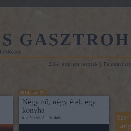
ŐS GASZTROH
t étkezés
Zöld étterem tesztek
Fenntartha
2014. sze 22.
i
Négy nő, négy étel, egy
konyha
Szám
írta:
Felelős Gasztrohős
tány