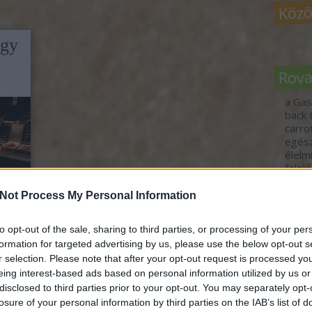
Közö
agy
Rov
a Gas
back 
carr
egés
élelm
felel
fennt
fogj 
Not Process My Personal Information
food 
gasz
to opt-out of the sale, sharing to third parties, or processing of your per
idén
formation for targeted advertising by us, please use the below opt-out s
jövő-
r selection. Please note that after your opt-out request is processed y
tour
orán
vend
eing interest-based ads based on personal information utilized by us or
nem
vide
disclosed to third parties prior to your opt-out. You may separately opt-
en,
zöld 
losure of your personal information by third parties on the IAB’s list of
ggé