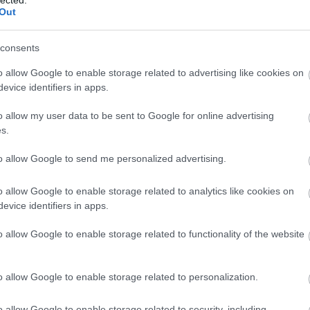
csak 
Out
meg n
A meg
consents
moon
lenne
o allow Google to enable storage related to advertising like cookies on
A meg
evice identifiers in apps.
Medg
o allow my user data to be sent to Google for online advertising
monda
kormá
s.
az ér
bárme
to allow Google to send me personalized advertising.
gyíke
A meg
o allow Google to enable storage related to analytics like cookies on
Utols
evice identifiers in apps.
o allow Google to enable storage related to functionality of the website
Fee
RSS 2
o allow Google to enable storage related to personalization.
beje
Atom
beje
o allow Google to enable storage related to security, including