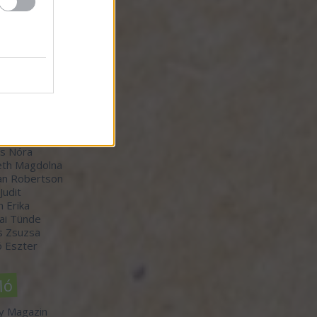
zők
orvátth Sarolta
r Bálint
-Winkler Róbert
 Judit
th Boldizsár
s Nóra
th Magdolna
an Robertson
 Judit
n Erika
ai Tünde
s Zsuzsa
 Eszter
ló
y Magazin