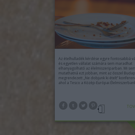
Az ételhulladék kérdése egyre fontosabbá vál
és egyetlen vállalat számára sem maradhat
elhanyagolható az élelmiszeriparban. Mi se
mutathatná ezt jobban, mint az ősszel Buda
megrendezett „Ne dobjunk ki ételt” konferenc
ahol a Tesco a Közép-Európai Élelmiszerban
TOV