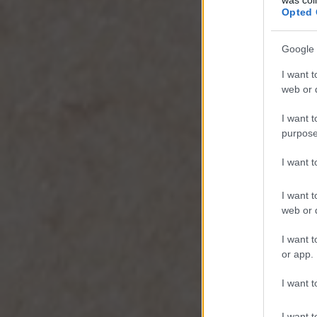
Opted 
Google 
I want t
web or d
I want t
purpose
I want 
I want t
web or d
I want t
or app.
I want t
I want t