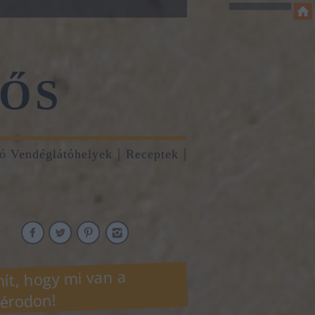
ŐS
tó Vendéglátóhelyek
Receptek
ít, hogy mi van a
érodon!