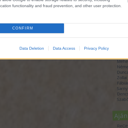
cation functionality and fraud prevention, and other user protection.
Szer
CONFIRM
dr. H
Molná
Szücs
Data Deletion
Data Access
Privacy Policy
Varga
Horvá
Méhe
Néme
Dunc
Zollai
Fábiá
Sarny
Denc
Szabó
Aján
ReCit