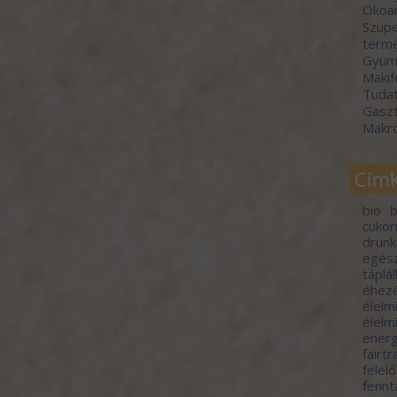
Ökoa
Szupe
termé
Gyümö
Makif
Tudat
Gasz
Makr
Cím
bio
b
cuko
drunk
egés
táplá
éhez
élelm
élelm
energ
fairt
felel
fennt