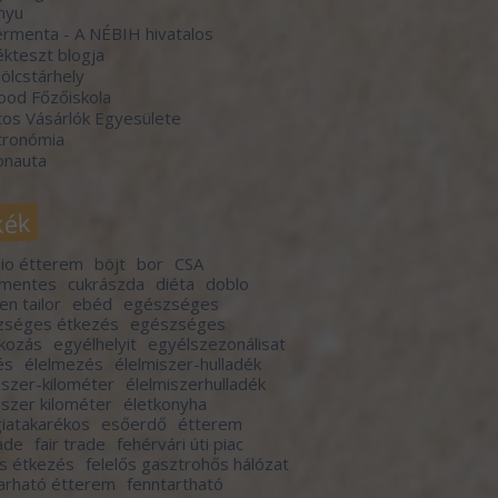
nyu
rmenta - A NÉBIH hivatalos
kteszt blogja
lcstárhely
ood Főzőiskola
os Vásárlók Egyesülete
tronómia
onauta
kék
io étterem
böjt
bor
CSA
rmentes
cukrászda
diéta
doblo
en tailor
ebéd
egészséges
zséges étkezés
egészséges
lkozás
egyélhelyit
egyélszezonálisat
és
élelmezés
élelmiszer-hulladék
iszer-kilométer
élelmiszerhulladék
iszer kilométer
életkonyha
iatakarékos
esőerdő
étterem
rade
fair trade
fehérvári úti piac
ős étkezés
felelős gasztrohős hálózat
arható étterem
fenntartható