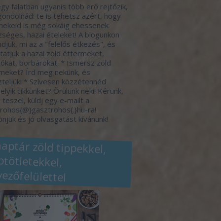
gy falatban ugyanis több erő rejtőzik,
gondolnád: te is tehetsz azért, hogy
ekeid is még sokáig ehessenek
séges, hazai ételeket! A blogunkon
djuk, mi az a "felelős étkezés", és
atjuk a hazai zöld éttermeket,
ókat, borbárokat. * Ismersz zöld
meket? Írd meg nekünk, és
zteljük! * Szívesen közzétennéd
elyik cikkünket? Örülünk neki! Kérünk,
 teszel, küldj egy e-mailt a
rohos{@}gasztrohos{.}hu-ra!
njük és jó olvasgatást kívánunk!
naptár zöld tippekkel,
eptötletekkel,
vezőfelülettel