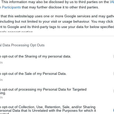
zöld
. This information may also be disclosed by us to third parties on the
IA
zöld
Participants
that may further disclose it to other third parties.
vide
 that this website/app uses one or more Google services and may gath
including but not limited to your visit or usage behaviour. You may click 
ÁBB
Uto
 to Google and its third-party tags to use your data for below specifi
ogle consent section.
goop
össze
ötlet
l Data Processing Opt Outs
megje
fülétő
o opt-out of the Sharing of my personal data.
hétvég
In
Nose 
farkái
o opt-out of the Sale of my Personal Data.
Spor
In
gaszt
(
2020
to opt-out of processing my Personal Data for Targeted
A sza
ing.
többs
In
fitty
o opt-out of Collection, Use, Retention, Sale, and/or Sharing
Kasza
ersonal Data that Is Unrelated with the Purposes for which it
hiszi
lected.