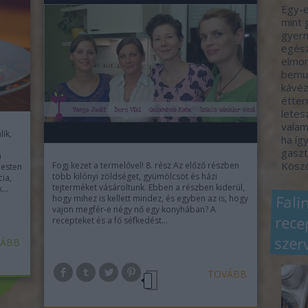
Egy-e
mint 
gyerm
egész
elmon
bemut
kávéz
étter
letes
valam
ik,
ha így
gaszt
m
Köszö
Fogj kezet a termelővel! 8. rész Az előző részben
pesten
több kilónyi zöldséget, gyümölcsöt és házi
ia,
tejterméket vásároltunk. Ebben a részben kiderül,
k…
Fali
rec
hogy mihez is kellett mindez, és egyben az is, hogy
vajon megfér-e négy nő egy konyhában? A
recepteket és a fő séfkedést…
szer
ÁBB
TOVÁBB