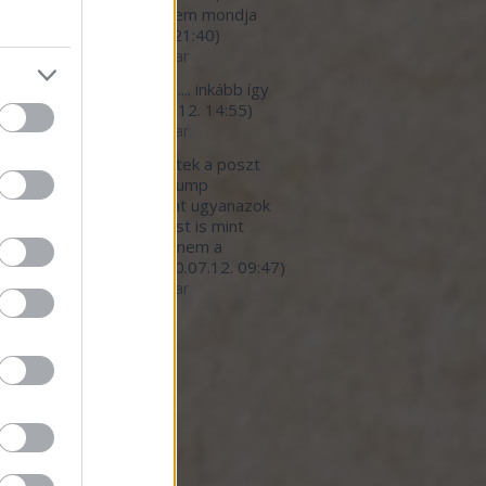
*urva faraszto, de ezt nem mondja
eki senki.
(
2020.07.12. 21:40
)
betegedő élelmiszeripar
light777:
megbetegítő.... inkább így
 a helyes cím...
(
2020.07.12. 14:55
)
betegedő élelmiszeripar
ar:
Nagy részt egyetértek a poszt
nivalójával, kivéve a Trump
nyzat hibáztatását. Pont ugyanazok
dekkörök írányítanak most is mint
lyik elnök alatt. Persze nem a
mberekre gondol...
(
2020.07.12. 09:47
)
betegedő élelmiszeripar
ó 20
dek
.0
gyzések
,
kommentek
gyzések
,
kommentek