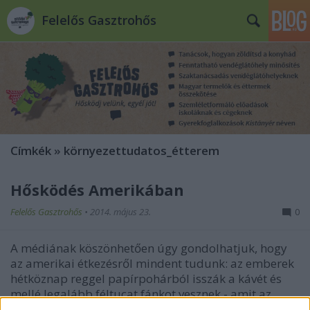
Felelős Gasztrohős
Címkék
»
környezettudatos_étterem
Hősködés Amerikában
Felelős Gasztrohős
•
2014. május 23.
0
A médiának köszönhetően úgy gondolhatjuk, hogy
az amerikai étkezésről mindent tudunk: az emberek
hétköznap reggel papírpohárból isszák a kávét és
mellé legalább féltucat fánkot vesznek - amit az
irodában kedvesen szétosztanak a munkatársaik