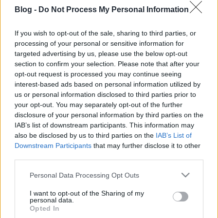
között -; ebédre jöhet a…
Blog -
Do Not Process My Personal Information
If you wish to opt-out of the sale, sharing to third parties, or
processing of your personal or sensitive information for
targeted advertising by us, please use the below opt-out
section to confirm your selection. Please note that after your
opt-out request is processed you may continue seeing
interest-based ads based on personal information utilized by
Fél liternyi Vietnám Magyarországon
us or personal information disclosed to third parties prior to
your opt-out. You may separately opt-out of the further
Felelős Gasztrohős
•
2013. május 23.
3
disclosure of your personal information by third parties on the
IAB’s list of downstream participants. This information may
Hetek óta vártuk, hogy megnyíljon egy pici hely a
also be disclosed by us to third parties on the
IAB’s List of
Mozsár utcában, és ott ehessünk egy nagy tál levest.
Downstream Participants
that may further disclose it to other
A közelmúltban elég sok leveses hely nyílt
third parties.
Budapesten, amelyek egymást túlszárnyalva
Please note that this website/app uses one or more Google
igyekeznek magukhoz vonzani a korgó gyomrúakat:
Personal Data Processing Opt Outs
services and may gather and store information including but
a currys csirkelevestől a kókuszos…
not limited to your visit or usage behaviour. You may click to
I want to opt-out of the Sharing of my
personal data.
grant or deny consent to Google and its third-party tags to
Opted In
Kézműves torkoskodás
use your data for below specified purposes in below Google