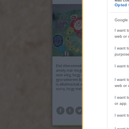
Opted 
Google 
I want t
web or d
I want t
purpose
Első étteremnek egy olyan helyet választottun
I want 
amely már megnyitásakor is kavart egy kis po
nem elég, hogy az egyik első mexikói
I want t
gyorsétterem Budapesten, de több „zöld” lé
is alkalmaznak a működésük során. Vegyük i
web or d
sorra, hogy melyek ezek! Az Arriba Taqueria
I want t
or app.
TOV
I want t
I want t