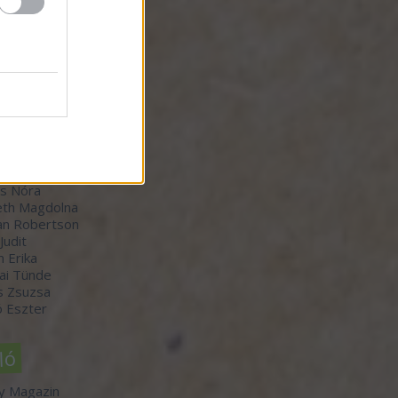
zők
orvátth Sarolta
r Bálint
-Winkler Róbert
 Judit
th Boldizsár
s Nóra
th Magdolna
an Robertson
 Judit
n Erika
ai Tünde
s Zsuzsa
 Eszter
ló
y Magazin