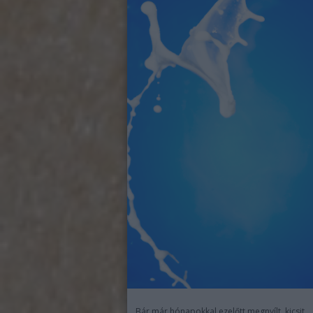
Bár már hónapokkal ezelőtt megnyílt, kicsit