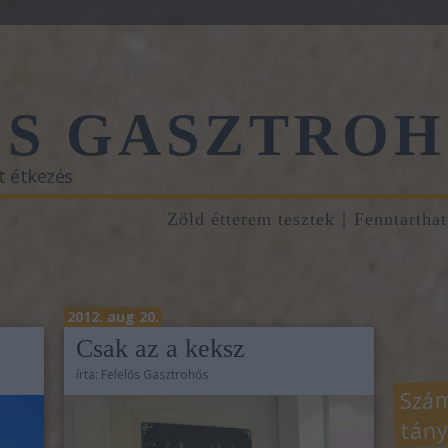
ŐS GASZTROH
t étkezés
Zöld étterem tesztek
Fenntartha
2012. aug 20.
Csak az a keksz
írta:
Felelős Gasztrohős
Szám
tány