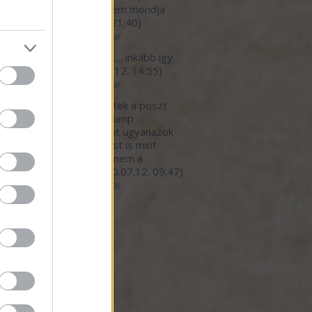
*urva faraszto, de ezt nem mondja
eki senki.
(
2020.07.12. 21:40
)
betegedő élelmiszeripar
light777:
megbetegítő.... inkább így
 a helyes cím...
(
2020.07.12. 14:55
)
betegedő élelmiszeripar
ar:
Nagy részt egyetértek a poszt
nivalójával, kivéve a Trump
nyzat hibáztatását. Pont ugyanazok
dekkörök írányítanak most is mint
lyik elnök alatt. Persze nem a
mberekre gondol...
(
2020.07.12. 09:47
)
betegedő élelmiszeripar
ó 20
dek
.0
gyzések
,
kommentek
gyzések
,
kommentek