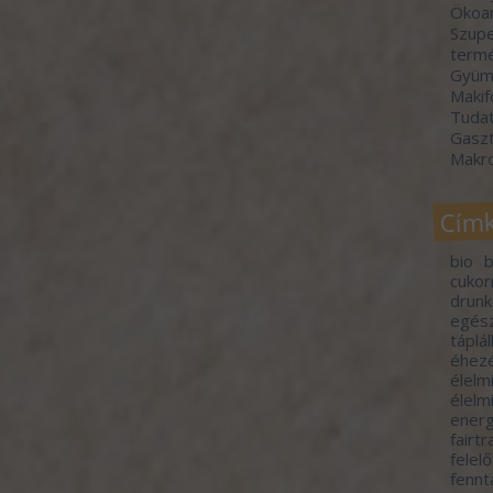
Ökoa
Szupe
termé
Gyümö
Makif
Tudat
Gasz
Makr
Cím
bio
b
cuko
drunk
egés
táplá
éhez
élelm
élelm
energ
fairt
felel
fennt