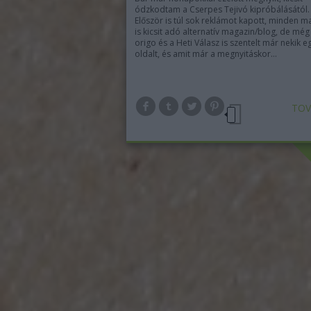
ódzkodtam a Cserpes Tejivó kipróbálásától.
Először is túl sok reklámot kapott, minden 
is kicsit adó alternatív magazin/blog, de még
origo és a Heti Válasz is szentelt már nekik e
oldalt, és amit már a megnyitáskor…
TOV