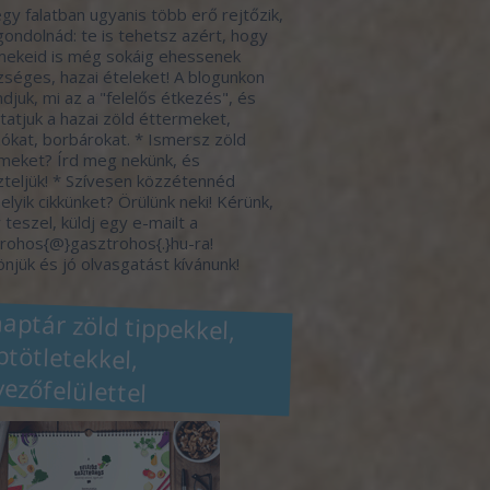
gy falatban ugyanis több erő rejtőzik,
gondolnád: te is tehetsz azért, hogy
ekeid is még sokáig ehessenek
séges, hazai ételeket! A blogunkon
djuk, mi az a "felelős étkezés", és
atjuk a hazai zöld éttermeket,
ókat, borbárokat. * Ismersz zöld
meket? Írd meg nekünk, és
zteljük! * Szívesen közzétennéd
elyik cikkünket? Örülünk neki! Kérünk,
 teszel, küldj egy e-mailt a
rohos{@}gasztrohos{.}hu-ra!
njük és jó olvasgatást kívánunk!
naptár zöld tippekkel,
eptötletekkel,
vezőfelülettel