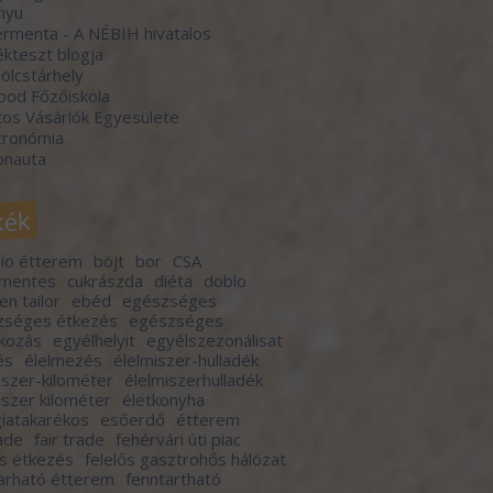
nyu
rmenta - A NÉBIH hivatalos
kteszt blogja
lcstárhely
ood Főzőiskola
os Vásárlók Egyesülete
tronómia
onauta
kék
io étterem
böjt
bor
CSA
rmentes
cukrászda
diéta
doblo
en tailor
ebéd
egészséges
zséges étkezés
egészséges
lkozás
egyélhelyit
egyélszezonálisat
és
élelmezés
élelmiszer-hulladék
iszer-kilométer
élelmiszerhulladék
iszer kilométer
életkonyha
iatakarékos
esőerdő
étterem
rade
fair trade
fehérvári úti piac
ős étkezés
felelős gasztrohős hálózat
arható étterem
fenntartható