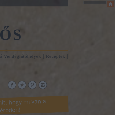
ŐS
tó Vendéglátóhelyek
Receptek
ít, hogy mi van a
érodon!