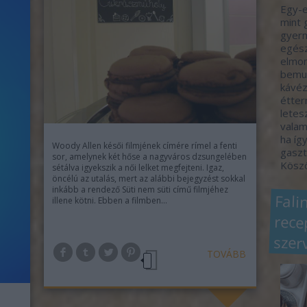
Egy-e
mint 
gyerm
egész
elmon
bemut
kávéz
étter
letes
valam
ha így
Woody Allen késői filmjének címére rímel a fenti
gaszt
sor, amelynek két hőse a nagyváros dzsungelében
Köszö
sétálva igyekszik a női lelket megfejteni. Igaz,
öncélú az utalás, mert az alábbi bejegyzést sokkal
inkább a rendező Süti nem süti című filmjéhez
Fali
rec
illene kötni. Ebben a filmben…
szer
TOVÁBB