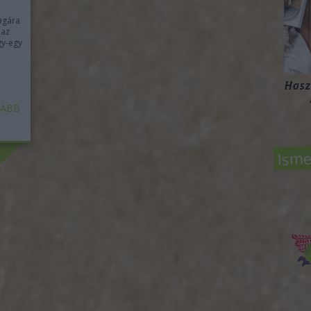
magára
 az
gy-egy
ÁBB
Isme