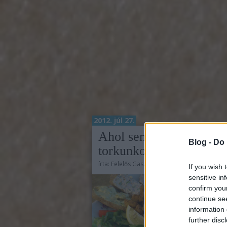
2012. júl 27.
Ahol semmi nem akad 
Blog -
Do 
torkunkon
írta:
Felelős Gasztrohős
If you wish 
sensitive in
confirm you
continue se
information 
further disc