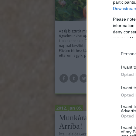
participants
Downstream 
Please note
information 
Az új bisztrót már két héttel a megnyitása ut
deny consent
figyelmünkbe ajánlották barátaink, mondván,
in below Go
Halkakasnak a Gasztrohős blogon a helye. 
nappal később, a kánikula egyik első napján,
Fővám térhez közeli sarkon található kis földs
Persona
étterem egyik, pulthoz…
I want t
Opted 
TOV
I want t
Opted 
I want 
2012. jan 05.
Advertis
Munkára fel, avagy:
Opted 
Arriba!
I want t
of my P
írta:
Felelős Gasztrohős
was col