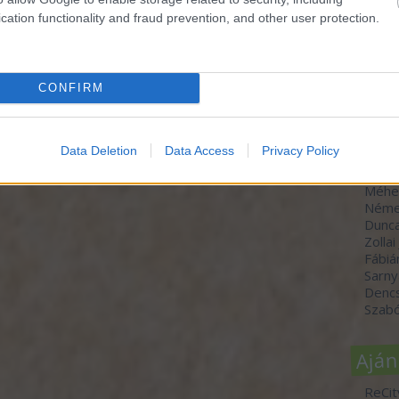
cation functionality and fraud prevention, and other user protection.
Szer
CONFIRM
dr. H
Molná
Szücs
Data Deletion
Data Access
Privacy Policy
Varga
Horvá
Méhe
Néme
Dunc
Zollai
Fábiá
Sarny
Denc
Szabó
Aján
ReCit