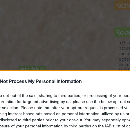
Közö
Rov
a Gas
back 
carr
egés
élelm
2012. feb 22.
felel
fennt
a
Bor(bár)ban az igazság
fogj 
Not Process My Personal Information
írta:
Felelős Gasztrohős
food 
gasz
to opt-out of the sale, sharing to third parties, or processing of your per
idén
formation for targeted advertising by us, please use the below opt-out s
jövő-
r selection. Please note that after your opt-out request is processed y
tour
vend
eing interest-based ads based on personal information utilized by us or
vide
disclosed to third parties prior to your opt-out. You may separately opt-
zöld 
losure of your personal information by third parties on the IAB’s list of