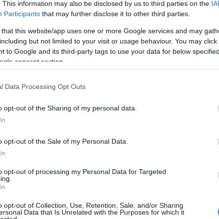
zöld
. This information may also be disclosed by us to third parties on the
IA
zöld
Participants
that may further disclose it to other third parties.
vide
 that this website/app uses one or more Google services and may gath
including but not limited to your visit or usage behaviour. You may click 
Uto
án
 to Google and its third-party tags to use your data for below specifi
A félreértések elkerülése végett még időben
 a
szeretnénk tisztázni: szeretjük a fenntarthatóságra
ogle consent section.
goop
Néhány
törekvő éttermeket, kávéházakat, azonban
össze
 már a
törekszünk az esélyegyenlőség biztosítására
zinti
ötlet
egyéb vendéglátóhelyekkel szemben is. Így
l Data Processing Opt Outs
történhet, hogy ez a bejegyzés egy ökotudatos
megje
borbárról fog szólni. Egy…
fülétő
o opt-out of the Sharing of my personal data.
hétvég
In
Nose 
ÁBB
farkái
TOVÁBB
o opt-out of the Sale of my Personal Data.
Spor
In
gaszt
(
2020
to opt-out of processing my Personal Data for Targeted
A sza
ing.
többs
In
fitty
o opt-out of Collection, Use, Retention, Sale, and/or Sharing
Kasza
ersonal Data that Is Unrelated with the Purposes for which it
hiszi
lected.