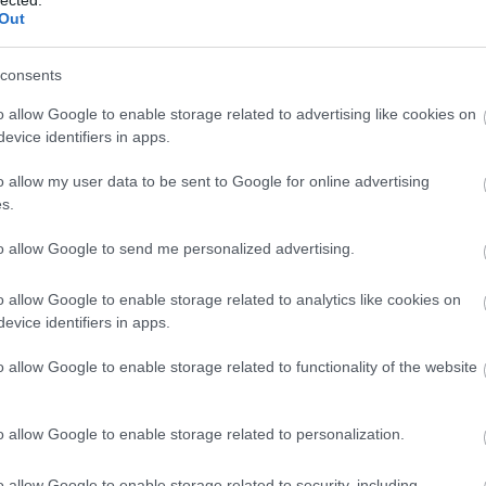
csak 
Out
meg n
A meg
consents
moon
lenne
o allow Google to enable storage related to advertising like cookies on
A meg
evice identifiers in apps.
Medg
o allow my user data to be sent to Google for online advertising
monda
kormá
s.
az ér
bárme
k,
to allow Google to send me personalized advertising.
gyíke
rt:
A meg
o allow Google to enable storage related to analytics like cookies on
pést
s
Utols
evice identifiers in apps.
 az…
o allow Google to enable storage related to functionality of the website
Fee
ÁBB
RSS 2
o allow Google to enable storage related to personalization.
beje
Atom
beje
o allow Google to enable storage related to security, including