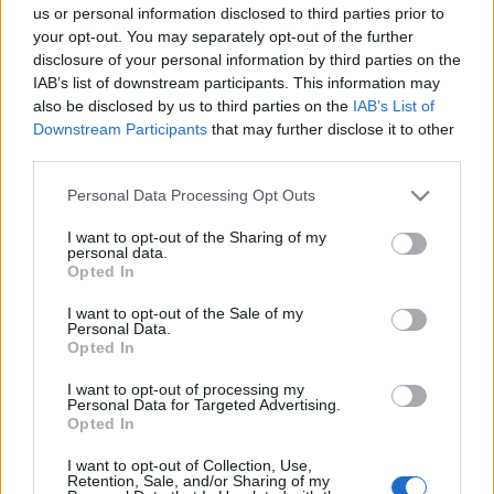
ahhoz, hogy ledolgozd az abból bevitt energiát.
us or personal information disclosed to third parties prior to
Persze ahhoz is kell táplálék, hogy mindennapi
your opt-out. You may separately opt-out of the further
életfunkcióinkat fenntartsuk - de aki próbált már…
disclosure of your personal information by third parties on the
IAB’s list of downstream participants. This information may
also be disclosed by us to third parties on the
IAB’s List of
Downstream Participants
that may further disclose it to other
third parties.
Please note that this website/app uses one or more Google
Personal Data Processing Opt Outs
services and may gather and store information including but
Így esztek ti!
not limited to your visit or usage behaviour. You may click to
I want to opt-out of the Sharing of my
personal data.
grant or deny consent to Google and its third-party tags to
Opted In
Felelős Gasztrohős
•
2014. május 31.
5
use your data for below specified purposes in below Google
consent section.
I want to opt-out of the Sale of my
Personal Data.
- avagy miért nem irigylem az amerikaiakat? - Az
Opted In
előző cikkünket a nagy sztereotípiákkal kezdtük,
vagyis azokkal a sorozatokban és filmekben sokszor
I want to opt-out of processing my
bevágott képkockákkal, amikor az amerikaiak
Personal Data for Targeted Advertising.
Opted In
valamilyen csomagolóanyagból (pl. papírdoboz)
valamilyen eszközzel (pl. pálcikával)…
I want to opt-out of Collection, Use,
Retention, Sale, and/or Sharing of my