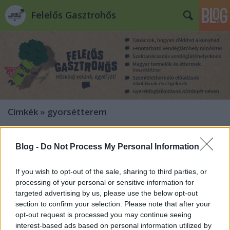
Felelős Gasztrohős
Címkék
»
gyorsétterem
Tudod, hogy mennyit eszel
Blog -
Do Not Process My Personal Information
valójában?
If you wish to opt-out of the sale, sharing to third parties, or
Felelős Gasztrohős
•
2014. szeptember 09.
7
processing of your personal or sensitive information for
targeted advertising by us, please use the below opt-out
Mindannyian hallottunk már olyan
section to confirm your selection. Please note that after your
összehasonlításokat, mint például a következő: ha
opt-out request is processed you may continue seeing
megeszel egy sajtburgert, egy órát kellene futnod
interest-based ads based on personal information utilized by