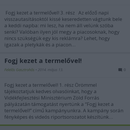
Fogj kezet a termelővel! 3. rész Az előző napi
visszautasításoktól kissé keseredetten vágtunk bele
a keddi napba: mi lesz, ha nem áll velünk szóba
senki? Valóban ilyen jól megy a piacosoknak, hogy
nincs szükségük egy kis reklámra? Lehet, hogy
igazak a pletykák és a piacon…
Fogj kezet a termelővel!
Felelős Gasztrohős
•
2014. május 13.
0
Fogj kezet a termelővel! 1. rész Örömmel
tájékoztatjuk kedves olvasóinkat, hogy a
Vidékfejlesztési Minisztérium Zöld Forrás
pályázatán támogatást nyertünk a “Fogj kezet a
termelővel!” című kampányunkra. A kampány során
fényképes és videós riportsorozatot készítünk…