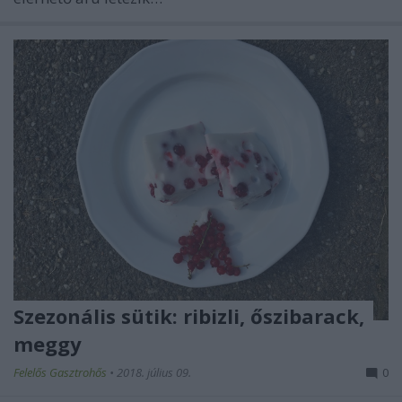
Szezonális sütik: ribizli, őszibarack,
meggy
Felelős Gasztrohős
•
2018. július 09.
0