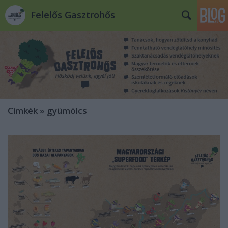
Felelős Gasztrohős
Címkék
»
gyümölcs