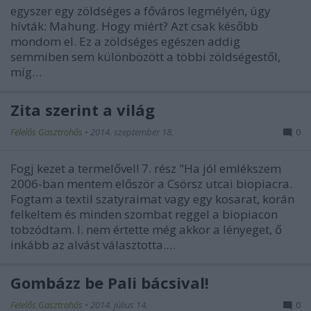
egyszer egy zöldséges a főváros legmélyén, úgy
hívták: Mahung. Hogy miért? Azt csak később
mondom el. Ez a zöldséges egészen addig
semmiben sem különbözött a többi zöldségestől,
míg…
Zita szerint a világ
Felelős Gasztrohős
•
2014. szeptember 18.
0
Fogj kezet a termelővel! 7. rész "Ha jól emlékszem
2006-ban mentem először a Csörsz utcai biopiacra.
Fogtam a textil szatyraimat vagy egy kosarat, korán
felkeltem és minden szombat reggel a biopiacon
tobzódtam. I. nem értette még akkor a lényeget, ő
inkább az alvást választotta.…
Gombázz be Pali bácsival!
Felelős Gasztrohős
•
2014. július 14.
0