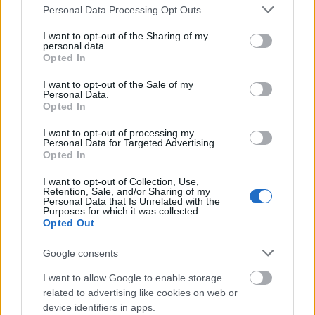
Please note that this website/app uses one or more Google
Personal Data Processing Opt Outs
services and may gather and store information including but
not limited to your visit or usage behaviour. You may click to
I want to opt-out of the Sharing of my
personal data.
grant or deny consent to Google and its third-party tags to
Opted In
use your data for below specified purposes in below Google
consent section.
I want to opt-out of the Sale of my
Personal Data.
Opted In
Ezt edd októberben!
I want to opt-out of processing my
Felelős Gasztrohős
•
2017. október 03.
0
Personal Data for Targeted Advertising.
Opted In
Mit érdemes tudni az egyes alapanyagokról? Milyen
I want to opt-out of Collection, Use,
jótékony hatással vannak az egészségünkre?
Retention, Sale, and/or Sharing of my
Érdemes még fogyasztani: hüvelyeseket,
Personal Data that Is Unrelated with the
Purposes for which it was collected.
gabonaféléket, aszalványokat, olajos magvakat,
Opted Out
lekvárokat, tojást, tejtermékeket, húst, halat
Rózsafélék családja Birsalma Energiatartalma 42
Google consents
kcal/ 100 g, 9 g/…
I want to allow Google to enable storage
related to advertising like cookies on web or
device identifiers in apps.