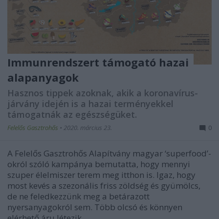
Immunrendszert támogató hazai
alapanyagok
Hasznos tippek azoknak, akik a koronavírus-
járvány idején is a hazai terményekkel
támogatnák az egészségüket.
Felelős Gasztrohős
•
2020. március 23.
0
A Felelős Gasztrohős Alapítvány magyar ‘superfood’-
okról szóló kampánya bemutatta, hogy mennyi
szuper élelmiszer terem meg itthon is. Igaz, hogy
most kevés a szezonális friss zöldség és gyümölcs,
de ne feledkezzünk meg a betárazott
nyersanyagokról sem. Több olcsó és könnyen
elérhető áru létezik…