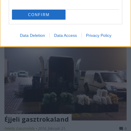
lekvárokat, tojást, tejtermékeket, húst Pázsitfűfélék
Csemegekukorica Energiatartalma kb. 131 kcal/100
g, de…
CONFIRM
Data Deletion
Data Access
Privacy Policy
Éjjeli gasztrokaland
Felelős Gasztrohős
•
2016. február 21.
6