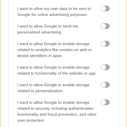
I want to allow my user data to be sent to
Google for online advertising purposes.
I want to allow Google to send me
personalized advertising.
I want to allow Google to enable storage
related to analytics like cookies on web or
device identifiers in apps.
I want to allow Google to enable storage
related to functionality of the website or app.
Ezt edd júliusban!
I want to allow Google to enable storage
Felelős Gasztrohős
•
2017. július 11.
0
related to personalization.
I want to allow Google to enable storage
Mit érdemes tudni az egyes alapanyagokról? Milyen
related to security, including authentication
jótékony hatással vannak az egészségünkre?
functionality and fraud prevention, and other
Érdemes még fogyasztani: hüvelyeseket,
user protection.
gabonaféléket, aszalványokat, olajos magvakat,