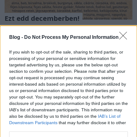
Ezt edd decemberben!
Felelős Gasztrohős
•
2017. december 04.
0
Blog -
Do Not Process My Personal Information
Mit érdemes tudni az egyes alapanyagokról? Milyen
jótékony hatással vannak az egészségünkre?
If you wish to opt-out of the sale, sharing to third parties, or
Érdemes még fogyasztani: hüvelyeseket,
processing of your personal or sensitive information for
gabonaféléket, gombákat, aszalványokat,
targeted advertising by us, please use the below opt-out
olajosmagvakat, lekvárokat, tojást, tejtermékeket,
section to confirm your selection. Please note that after your
húst, halat, csírákat. Fészekvirágzatúak…
opt-out request is processed you may continue seeing
interest-based ads based on personal information utilized by
us or personal information disclosed to third parties prior to
your opt-out. You may separately opt-out of the further
disclosure of your personal information by third parties on the
IAB’s list of downstream participants. This information may
also be disclosed by us to third parties on the
IAB’s List of
Downstream Participants
that may further disclose it to other
third parties.