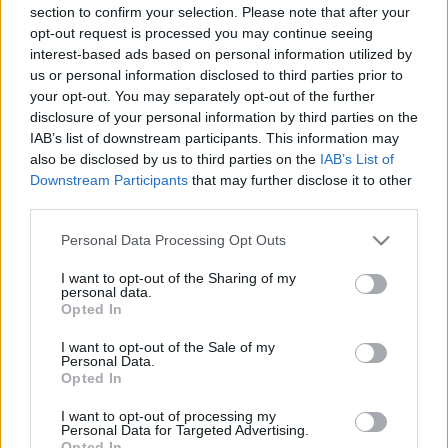
section to confirm your selection. Please note that after your
opt-out request is processed you may continue seeing
interest-based ads based on personal information utilized by
us or personal information disclosed to third parties prior to
your opt-out. You may separately opt-out of the further
disclosure of your personal information by third parties on the
5 hasznos érdekesség a kenyérről
IAB’s list of downstream participants. This information may
Felelős Gasztrohős
•
2017. május 19.
6
also be disclosed by us to third parties on the
IAB’s List of
Downstream Participants
that may further disclose it to other
third parties.
A kenyérfélék tápláló és olcsó élelmiszerek, és igenis
van helyük az egészséges táplálkozásban! Nem
Please note that this website/app uses one or more Google
Personal Data Processing Opt Outs
véletlenül létezik számos híres idézet és közmondás
services and may gather and store information including but
erről a nagyszerű táplálékról. A búzamezők
not limited to your visit or usage behaviour. You may click to
I want to opt-out of the Sharing of my
personal data.
ajándékán számtalan generáció cseperedett fel,
grant or deny consent to Google and its third-party tags to
Opted In
kultúrák virágoztak, és birodalmak jöttek létre.
use your data for below specified purposes in below Google
Lássunk 5…
consent section.
I want to opt-out of the Sale of my
Personal Data.
Opted In
Gluténmentes gyönyör
I want to opt-out of processing my
Felelős Gasztrohős
•
2015. január 21.
2
Personal Data for Targeted Advertising.
Opted In