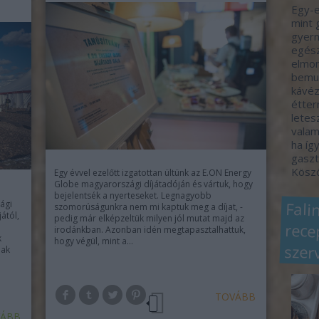
Egy-e
mint 
gyerm
egész
elmon
bemut
kávéz
étter
letes
valam
ha így
gaszt
Köszö
Egy évvel ezelőtt izgatottan ültünk az E.ON Energy
Globe magyarországi díjátadóján és vártuk, hogy
bejelentsék a nyerteseket. Legnagyobb
Fali
rec
ági
szomorúságunkra nem mi kaptuk meg a díjat, -
ától,
pedig már elképzeltük milyen jól mutat majd az
irodánkban. Azonban idén megtapasztalhattuk,
k
hogy végül, mint a…
szer
nak
TOVÁBB
ÁBB