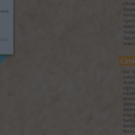
Ökoa
.
Szupe
löttük
termé
Gyümö
Makif
Tudat
Gasz
ÁBB
Makr
Cím
bio
b
cuko
drunk
egés
táplá
éhez
élelm
élelm
energ
fairt
felel
fennt