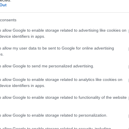
csak 
Out
meg n
A meg
consents
moon
lenne
o allow Google to enable storage related to advertising like cookies on
A meg
evice identifiers in apps.
Medg
o allow my user data to be sent to Google for online advertising
monda
t
kormá
s.
an az
az ér
bárme
ajban
to allow Google to send me personalized advertising.
ájt én
gyíke
 hogy
A meg
o allow Google to enable storage related to analytics like cookies on
Utols
evice identifiers in apps.
o allow Google to enable storage related to functionality of the website
Fee
Május végén az eredeti programleírás szerint egy
ÁBB
egészséges életmódról szóló nonformális
egyhetes oktatáson vettünk részt Dél-
RSS 2
Olaszországban 10 ország 5-5…
o allow Google to enable storage related to personalization.
beje
Atom
beje
o allow Google to enable storage related to security, including