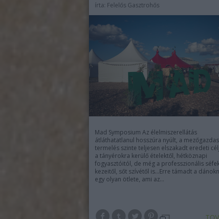
írta:
Felelős Gasztrohős
Mad Symposium Az élelmiszerellátás
átláthatatlanul hosszúra nyúlt, a mezőgazdas
termelés szinte teljesen elszakadt eredeti célj
a tányérokra kerülő ételektől, hétköznapi
fogyasztóitól, de még a professzionális séfe
kezeitől, sőt szívétől is...Erre támadt a dánok
egy olyan ötlete, ami az…
TOV