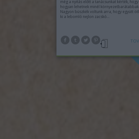
még a nyitás előtt a tanácsunkat kérték, hogy
hogyan lehetnek minél környezetbarátabbak
Nagyon büszkék voltunk arra, hogy együtt öt
ki a lebomló nejlon zacskó…
TOV