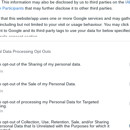
zöld
. This information may also be disclosed by us to third parties on the
IA
zöld
Participants
that may further disclose it to other third parties.
vide
a
l, ha
 that this website/app uses one or more Google services and may gath
A WWF 10 éve indult kezdeményezése, a Föld
including but not limited to your visit or usage behaviour. You may click 
Uto
Órája idén március 25-én lesz. Ez az a
 to Google and its third-party tags to use your data for below specifi
környezetvédelmi akció, amikor világszerte
ogle consent section.
lekapcsolják a villanyt emberek, cégek, éttermek
goop
egy órára, helyi idő szerint 20:30 és 21:30 között.
ÁBB
össze
Természetesen idén is csatlakoztak hozzá
ötlet
Fenntartható Vendéglátóhelyek,…
l Data Processing Opt Outs
megje
fülétő
o opt-out of the Sharing of my personal data.
hétvég
In
Nose 
TOVÁBB
farkái
o opt-out of the Sale of my Personal Data.
Spor
In
gaszt
(
2020
2015. aug 13.
to opt-out of processing my Personal Data for Targeted
A sza
ing.
többs
euFOOD: egy hét Európa
In
gyomrában
fitty
o opt-out of Collection, Use, Retention, Sale, and/or Sharing
Kasza
ersonal Data that Is Unrelated with the Purposes for which it
írta:
Felelős Gasztrohős
hiszi
lected.