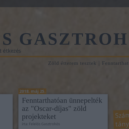
ŐS GASZTROH
t étkezés
Zöld étterem tesztek
Fenntartha
2018. máj 25.
Fenntarthatóan ünnepelték
az "Oscar-díjas" zöld
Szám
projekteket
tány
írta:
Felelős Gasztrohős