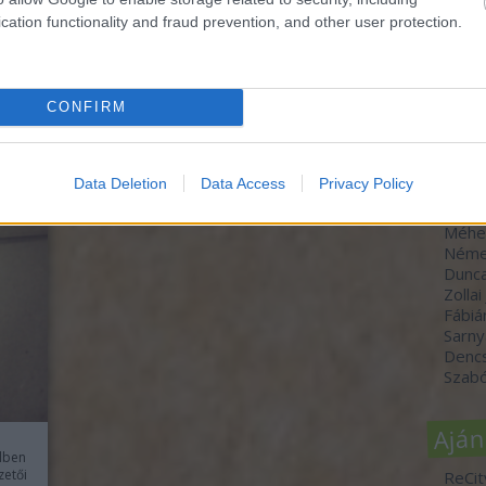
cation functionality and fraud prevention, and other user protection.
TOVÁBB
Szer
CONFIRM
dr. H
Molná
Szücs
Data Deletion
Data Access
Privacy Policy
Varga
Horvá
Méhe
Néme
Dunc
Zollai
Fábiá
Sarny
Denc
Szabó
Aján
élben
zetői
ReCit