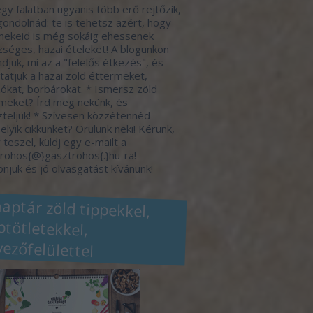
gy falatban ugyanis több erő rejtőzik,
gondolnád: te is tehetsz azért, hogy
ekeid is még sokáig ehessenek
séges, hazai ételeket! A blogunkon
djuk, mi az a "felelős étkezés", és
atjuk a hazai zöld éttermeket,
ókat, borbárokat. * Ismersz zöld
meket? Írd meg nekünk, és
zteljük! * Szívesen közzétennéd
elyik cikkünket? Örülünk neki! Kérünk,
 teszel, küldj egy e-mailt a
rohos{@}gasztrohos{.}hu-ra!
njük és jó olvasgatást kívánunk!
naptár zöld tippekkel,
eptötletekkel,
vezőfelülettel