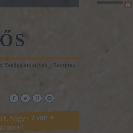
ŐS
tó Vendéglátóhelyek
Receptek
ít, hogy mi van a
érodon!