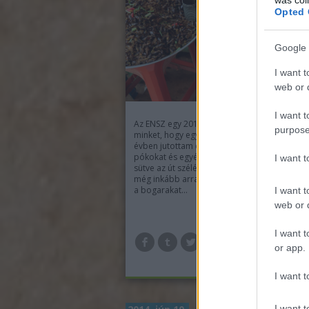
Opted 
Google 
I want t
web or d
I want t
Az ENSZ egy 2013-as jelentése óta arra bízta
purpose
minket, hogy együnk rovarokat. Én pont abb
évben jutottam el Ázsiába, ahol a tücsköket,
pókokat és egyéb izgő-mozgó élőlényeket ol
I want 
sütve az út szélén is árulják az árusok. Akkort
még inkább arra használtam az energiámat,
a bogarakat…
I want t
web or d
I want t
TOV
or app.
I want t
I want t