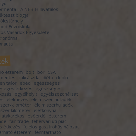
nyu
rmenta - A NÉBIH hivatalos
kteszt blogja
lcstárhely
ood Főzőiskola
os Vásárlók Egyesülete
tronómia
onauta
kék
io étterem
böjt
bor
CSA
rmentes
cukrászda
diéta
doblo
en tailor
ebéd
egészséges
zséges étkezés
egészséges
lkozás
egyélhelyit
egyélszezonálisat
és
élelmezés
élelmiszer-hulladék
iszer-kilométer
élelmiszerhulladék
iszer kilométer
életkonyha
iatakarékos
esőerdő
étterem
rade
fair trade
fehérvári úti piac
ős étkezés
felelős gasztrohős hálózat
arható étterem
fenntartható