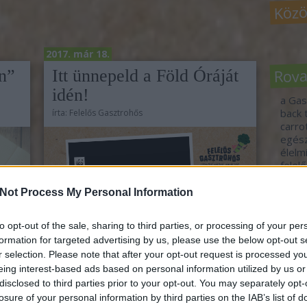
Közö
2017. már 18.
Rov
an”
Itt ünnepeld a Föld Óráját
idén!
a Gas
back 
írta:
Felelős Gasztrohős
carr
egés
élelm
felel
fennt
fogj 
Not Process My Personal Information
food 
gasz
to opt-out of the sale, sharing to third parties, or processing of your per
idén
formation for targeted advertising by us, please use the below opt-out s
jövő-
r selection. Please note that after your opt-out request is processed y
tour
vend
eing interest-based ads based on personal information utilized by us or
vide
disclosed to third parties prior to your opt-out. You may separately opt-
ersze
zöld 
losure of your personal information by third parties on the IAB’s list of
,