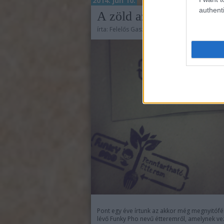
2014. jún 10.
authenti
A zöld az Funky
írta:
Felelős Gasztrohős
Pont egy éve írtunk az akkor még megnyitóf
lévő Funky Pho nevű étteremről, amelynek ve