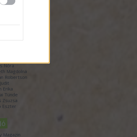
zők
orvátth Sarolta
r Bálint
-Winkler Róbert
 Judit
th Boldizsár
s Nóra
th Magdolna
an Robertson
 Judit
n Erika
ai Tünde
s Zsuzsa
 Eszter
ló
y Magazin