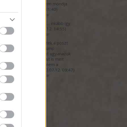
*urva faraszto, de ezt nem mondja
eki senki.
(
2020.07.12. 21:40
)
betegedő élelmiszeripar
light777:
megbetegítő.... inkább így
 a helyes cím...
(
2020.07.12. 14:55
)
betegedő élelmiszeripar
ar:
Nagy részt egyetértek a poszt
nivalójával, kivéve a Trump
nyzat hibáztatását. Pont ugyanazok
dekkörök írányítanak most is mint
lyik elnök alatt. Persze nem a
mberekre gondol...
(
2020.07.12. 09:47
)
betegedő élelmiszeripar
ó 20
dek
.0
gyzések
,
kommentek
gyzések
,
kommentek