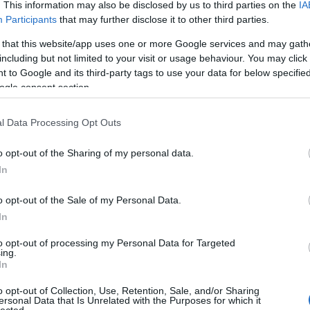
. This information may also be disclosed by us to third parties on the
IA
carr
Participants
that may further disclose it to other third parties.
egés
élelm
 that this website/app uses one or more Google services and may gath
felel
including but not limited to your visit or usage behaviour. You may click 
fennt
 to Google and its third-party tags to use your data for below specifi
fogj 
ogle consent section.
food 
gasz
idén
l Data Processing Opt Outs
jövő-
tour
o opt-out of the Sharing of my personal data.
vend
vide
In
zöld 
zöld
o opt-out of the Sale of my Personal Data.
zöld
In
vide
to opt-out of processing my Personal Data for Targeted
ing.
Uto
In
goop
o opt-out of Collection, Use, Retention, Sale, and/or Sharing
össze
ersonal Data that Is Unrelated with the Purposes for which it
lected.