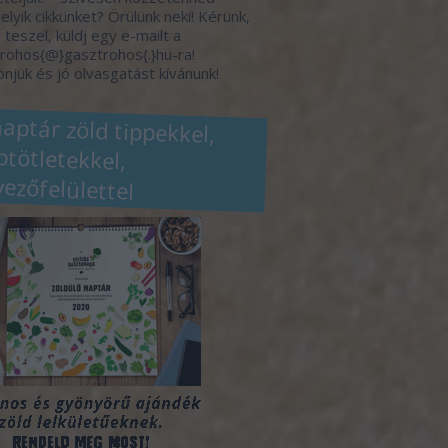
elyik cikkünket? Örülünk neki! Kérünk,
 teszel, küldj egy e-mailt a
rohos{@}gasztrohos{.}hu-ra!
njük és jó olvasgatást kívánunk!
naptár zöld tippekkel,
eptötletekkel,
vezőfelülettel