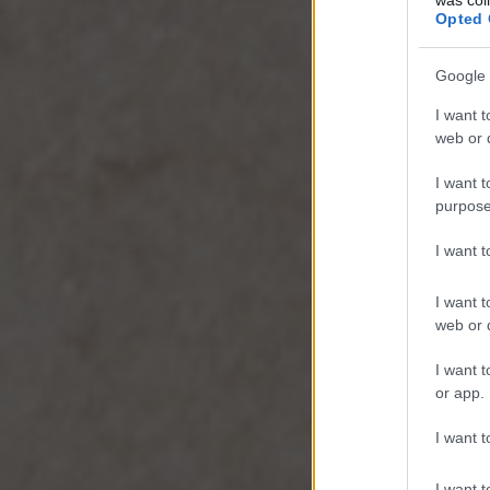
Opted 
Google 
I want t
web or d
I want t
purpose
I want 
I want t
web or d
I want t
or app.
I want t
I want t