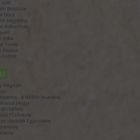
 Judit
th Boldizsár
s Nóra
th Magdolna
an Robertson
 Judit
n Erika
ai Tünde
s Zsuzsa
 Eszter
ló
y Magazin
nyu
rmenta - A NÉBIH hivatalos
kteszt blogja
lcstárhely
ood Főzőiskola
os Vásárlók Egyesülete
tronómia
onauta