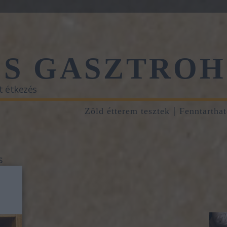
ŐS GASZTROH
t étkezés
Zöld étterem tesztek
Fenntartha
s