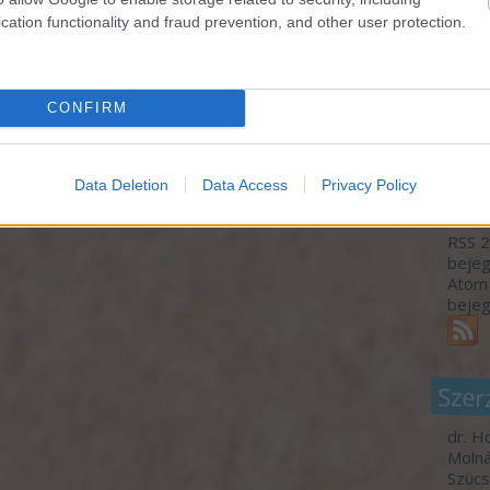
monda
kormá
cation functionality and fraud prevention, and other user protection.
az ér
bárme
gyíke
A meg
CONFIRM
Utols
Data Deletion
Data Access
Privacy Policy
Fee
RSS 2
beje
Atom
beje
Szer
dr. H
Molná
Szücs