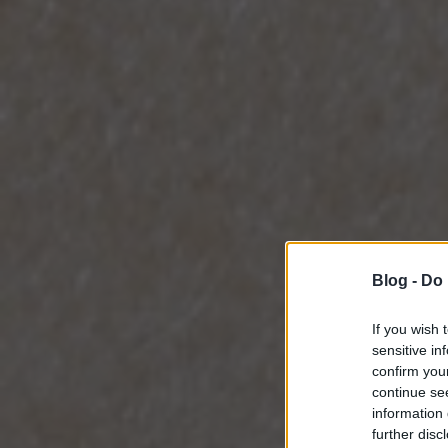
Blog -
Do 
If you wish 
sensitive in
confirm you
continue se
information 
further disc