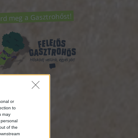
rd meg a Gasztrohőst!
sség
sonal or
ection to
ou may
atok
 personal
out of the
ztrohősről
(
15
)
 downstream
to the basics
(
4
)