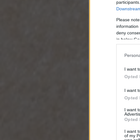
participants
Downstream 
Please note
information 
deny consent
in below Go
Persona
I want t
Opted 
I want t
Opted 
I want 
Advertis
Opted 
I want t
of my P
was col