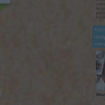
valam
ha így
gaszt
Köszö
Fali
rec
szer