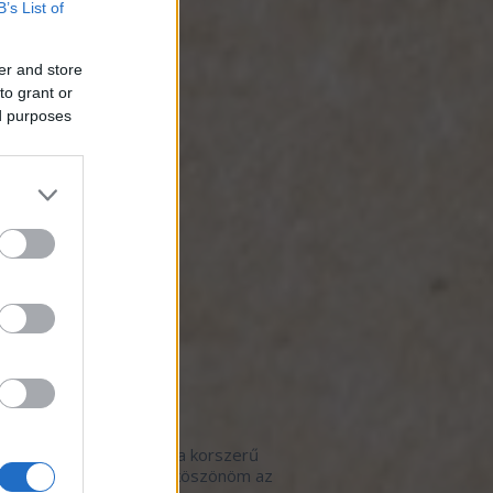
B’s List of
otmob
(
3
)
zséges étkezés
(
1
)
iszer-hulladék
(
4
)
er and store
ős gasztrohős menü
(
1
)
to grant or
artható fogás
(
3
)
ed purposes
kezet a termelővel
(
19
)
revolution
(
4
)
trohősködés otthon
(
2
)
ynaptár
(
2
)
t-evő
(
2
)
 de Hős
(
7
)
égposzt
(
1
)
ók
(
1
)
borbár
(
2
)
 étterem
(
114
)
 kávézó
(
3
)
ók
(
1
)
lsó kommentek
pan:
Szeretem, amikor a korszerű
ér a hagyományossal, köszönöm az