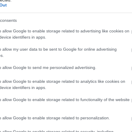
ötlet
Out
megje
fülétő
hétvég
consents
Nose 
farkái
o allow Google to enable storage related to advertising like cookies on
evice identifiers in apps.
Spor
gaszt
(
2020
o allow my user data to be sent to Google for online advertising
A sza
s.
többs
to allow Google to send me personalized advertising.
fitty
Kasza
hiszi
o allow Google to enable storage related to analytics like cookies on
csak 
evice identifiers in apps.
meg n
A meg
o allow Google to enable storage related to functionality of the website
moon
lenne
A meg
o allow Google to enable storage related to personalization.
Medg
o allow Google to enable storage related to security, including