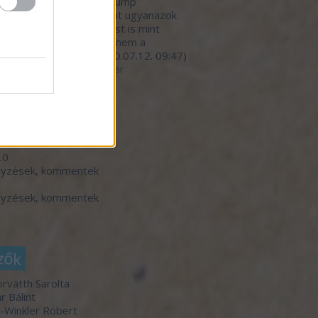
nivalójával, kivéve a Trump
nyzat hibáztatását. Pont ugyanazok
dekkörök írányítanak most is mint
lyik elnök alatt. Persze nem a
mberekre gondol...
(
2020.07.12. 09:47
)
betegedő élelmiszeripar
ó 20
dek
.0
gyzések
,
kommentek
gyzések
,
kommentek
zők
orvátth Sarolta
r Bálint
-Winkler Róbert