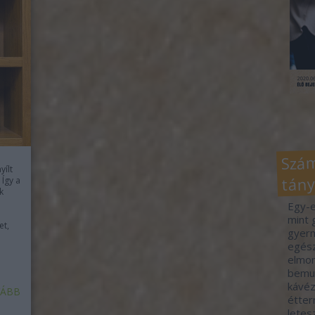
Szám
yílt
tány
 Így a
k
Egy-e
mint 
et,
gyerm
egész
elmon
bemut
kávéz
ÁBB
étter
letes