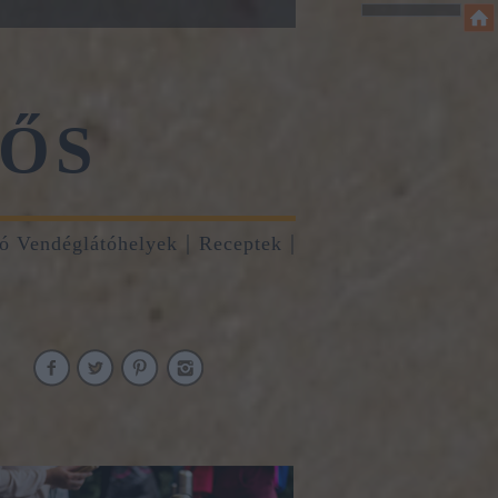
ŐS
tó Vendéglátóhelyek
Receptek