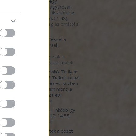
eket! Engedtessék meg egy
gyzés: nose to tale - magyarosan
l a farkáig. Így hirdetik a disznótoros
ét, van ily...
(
2020.10.16. 21:48
)
to tail - avagy együk meg az orrától a
g 1. rész
tman89:
Ezzel a bejegyzéssel a
rohos.blog.hu-n egyet értek.
.09.25. 13:41
)
kértők szerint biztonságosak a
zör használatos étel- és italtárolók
erfutty:
@Milánói Makarenkó: Te ilyen
 Tibi tipusu arc vagy mi? Tudod aki azt
, hogy allandoan baromi vicces, kozben
*urva faraszto, de ezt nem mondja
eki senki.
(
2020.07.12. 21:40
)
betegedő élelmiszeripar
light777:
megbetegítő.... inkább így
 a helyes cím...
(
2020.07.12. 14:55
)
betegedő élelmiszeripar
ar:
Nagy részt egyetértek a poszt