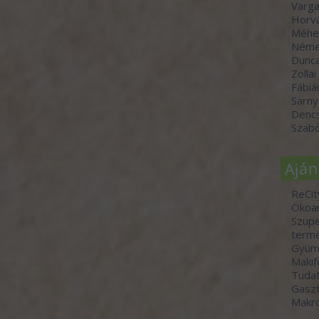
Varga
Horvá
Méhe
Néme
Dunc
Zollai
Fábiá
Sarny
Denc
Szabó
Aján
ReCit
Ökoa
Szupe
termé
Gyümö
Makif
Tudat
Gasz
Makr