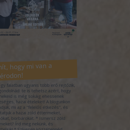
ít, hogy mi van a
érodon!
gy falatban ugyanis több erő rejtőzik,
gondolnád: te is tehetsz azért, hogy
ekeid is még sokáig ehessenek
séges, hazai ételeket! A blogunkon
djuk, mi az a "felelős étkezés", és
atjuk a hazai zöld éttermeket,
ókat, borbárokat. * Ismersz zöld
meket? Írd meg nekünk, és
zteljük! * Szívesen közzétennéd