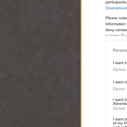
participants
Downstream 
Please note
information 
deny consent
in below Go
Persona
I want t
Opted 
I want t
Opted 
I want 
Advertis
Opted 
I want t
of my P
was col