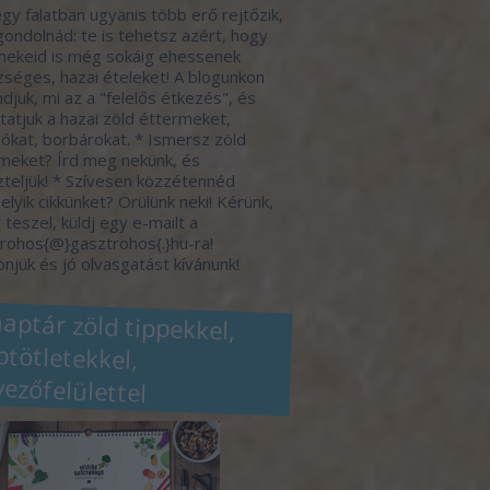
gy falatban ugyanis több erő rejtőzik,
gondolnád: te is tehetsz azért, hogy
ekeid is még sokáig ehessenek
séges, hazai ételeket! A blogunkon
djuk, mi az a "felelős étkezés", és
atjuk a hazai zöld éttermeket,
ókat, borbárokat. * Ismersz zöld
meket? Írd meg nekünk, és
zteljük! * Szívesen közzétennéd
elyik cikkünket? Örülünk neki! Kérünk,
 teszel, küldj egy e-mailt a
rohos{@}gasztrohos{.}hu-ra!
njük és jó olvasgatást kívánunk!
naptár zöld tippekkel,
eptötletekkel,
vezőfelülettel