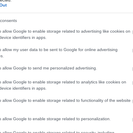
csak 
Out
meg n
A meg
consents
moon
lenne
o allow Google to enable storage related to advertising like cookies on
A meg
evice identifiers in apps.
Medg
o allow my user data to be sent to Google for online advertising
monda
kormá
s.
az ér
bárme
to allow Google to send me personalized advertising.
gyíke
A meg
o allow Google to enable storage related to analytics like cookies on
Utols
evice identifiers in apps.
o allow Google to enable storage related to functionality of the website
Fee
RSS 2
o allow Google to enable storage related to personalization.
beje
Atom
beje
o allow Google to enable storage related to security, including