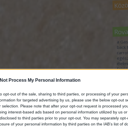
Közö
Rov
a Gas
back 
carr
egés
élelm
felel
fennt
fogj 
Not Process My Personal Information
food 
gasz
to opt-out of the sale, sharing to third parties, or processing of your per
idén
formation for targeted advertising by us, please use the below opt-out s
jövő-
r selection. Please note that after your opt-out request is processed y
tour
vend
eing interest-based ads based on personal information utilized by us or
vide
disclosed to third parties prior to your opt-out. You may separately opt-
zöld 
losure of your personal information by third parties on the IAB’s list of