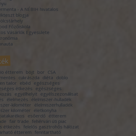
nyu
rmenta - A NÉBIH hivatalos
kteszt blogja
lcstárhely
ood Főzőiskola
os Vásárlók Egyesülete
tronómia
onauta
kék
io étterem
böjt
bor
CSA
rmentes
cukrászda
diéta
doblo
en tailor
ebéd
egészséges
zséges étkezés
egészséges
lkozás
egyélhelyit
egyélszezonálisat
és
élelmezés
élelmiszer-hulladék
iszer-kilométer
élelmiszerhulladék
iszer kilométer
életkonyha
iatakarékos
esőerdő
étterem
rade
fair trade
fehérvári úti piac
ős étkezés
felelős gasztrohős hálózat
arható étterem
fenntartható