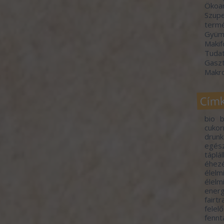
Ökoa
Szupe
termé
Gyümö
Makif
Tudat
Gasz
Makr
Cím
bio
b
cuko
drunk
egés
táplá
éhez
élelm
élelm
energ
fairt
felel
fennt