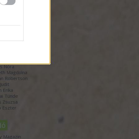
zők
orvátth Sarolta
r Bálint
-Winkler Róbert
 Judit
th Boldizsár
s Nóra
th Magdolna
an Robertson
 Judit
n Erika
ai Tünde
s Zsuzsa
 Eszter
ló
y Magazin