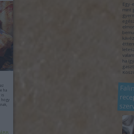
Egy-e
mint 
gyerm
egész
elmon
bemut
kávéz
étter
letes
valam
ha így
gaszt
Köszö
 az
Fali
rec
e ha
 is
, hogy
szer
knak,
ÁBB