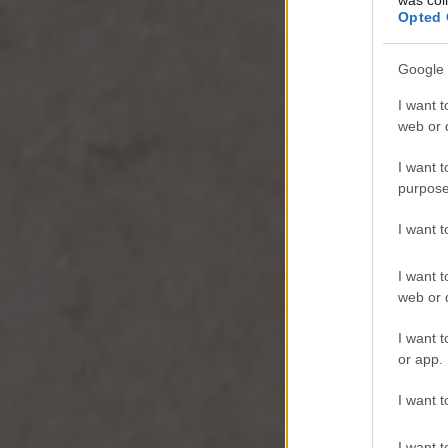
Opted 
Google 
I want t
web or d
I want t
purpose
I want 
I want t
web or d
I want t
or app.
I want t
I want t