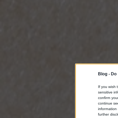
Blog -
Do 
If you wish 
sensitive in
confirm you
continue se
information 
further disc