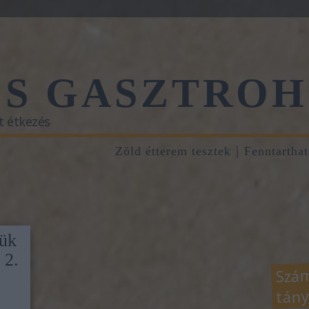
ŐS GASZTROH
t étkezés
Zöld étterem tesztek
Fenntartha
yük
 2.
Szám
tány