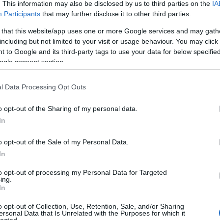
zöld
. This information may also be disclosed by us to third parties on the
IA
zöld
Participants
that may further disclose it to other third parties.
vide
 that this website/app uses one or more Google services and may gath
including but not limited to your visit or usage behaviour. You may click 
Uto
 to Google and its third-party tags to use your data for below specifi
ogle consent section.
goop
össze
ötlet
l Data Processing Opt Outs
megje
fülétő
o opt-out of the Sharing of my personal data.
hétvég
In
Nose 
farkái
o opt-out of the Sale of my Personal Data.
Spor
In
gaszt
(
2020
to opt-out of processing my Personal Data for Targeted
A sza
ing.
többs
In
fitty
o opt-out of Collection, Use, Retention, Sale, and/or Sharing
Kasza
ersonal Data that Is Unrelated with the Purposes for which it
hiszi
lected.