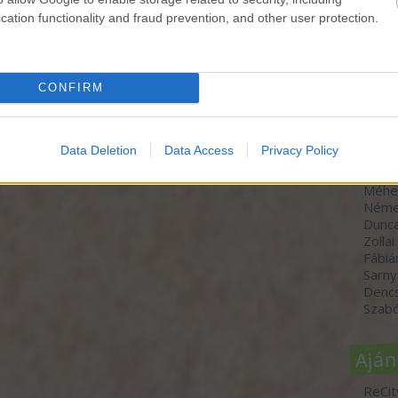
cation functionality and fraud prevention, and other user protection.
Szer
CONFIRM
dr. H
Molná
Szücs
Data Deletion
Data Access
Privacy Policy
Varga
Horvá
Méhe
Néme
Dunc
Zollai
Fábiá
Sarny
Denc
Szabó
Aján
ReCit