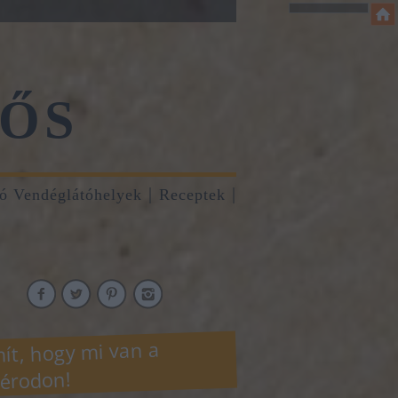
ŐS
tó Vendéglátóhelyek
Receptek
ít, hogy mi van a
érodon!