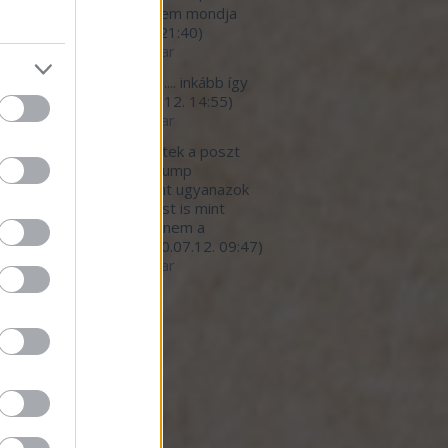
*urva faraszto, de ezt nem mondja
eki senki.
(
2020.07.12. 21:40
)
betegedő élelmiszeripar
light777:
megbetegítő.... inkább így
 a helyes cím...
(
2020.07.12. 14:55
)
betegedő élelmiszeripar
ar:
Nagy részt egyetértek a poszt
nivalójával, kivéve a Trump
nyzat hibáztatását. Pont ugyanazok
dekkörök írányítanak most is mint
lyik elnök alatt. Persze nem a
mberekre gondol...
(
2020.07.12. 09:47
)
betegedő élelmiszeripar
ó 20
dek
.0
gyzések
,
kommentek
gyzések
,
kommentek