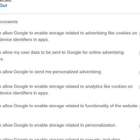
ötlet
Out
megje
fülétő
hétvég
consents
Nose 
farkái
o allow Google to enable storage related to advertising like cookies on
evice identifiers in apps.
Spor
gaszt
(
2020
o allow my user data to be sent to Google for online advertising
A sza
s.
többs
to allow Google to send me personalized advertising.
fitty
Kasza
hiszi
o allow Google to enable storage related to analytics like cookies on
csak 
evice identifiers in apps.
meg n
A meg
o allow Google to enable storage related to functionality of the website
moon
lenne
A meg
o allow Google to enable storage related to personalization.
Medg
o allow Google to enable storage related to security, including