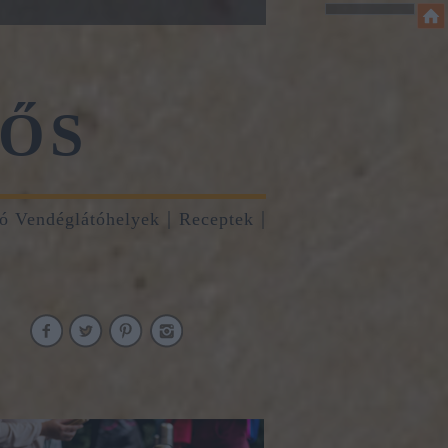
ŐS
tó Vendéglátóhelyek
Receptek