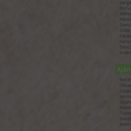
Varga
Horvá
Méhe
Néme
Dunc
Zollai
Fábiá
Sarny
Denc
Szabó
Aján
ReCit
Ökoa
Szupe
termé
Gyümö
Makif
Tudat
Gasz
Makr