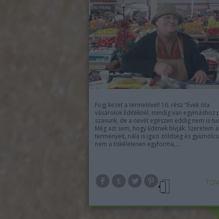
Fogj kezet a termelővel! 16. rész "Évek óta
vásárolok Editéknél, mindig van egymáshoz p
szavunk, de a nevét egészen eddig nem is tu
Még azt sem, hogy Editnek hívják. Szeretem a
terményeit, nála is igazi zöldség és gyümölcs
nem a tökéletesen egyforma,…
TOV