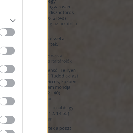
eket! Engedtessék meg egy
gyzés: nose to tale - magyarosan
l a farkáig. Így hirdetik a disznótoros
ét, van ily...
(
2020.10.16. 21:48
)
to tail - avagy együk meg az orrától a
g 1. rész
tman89:
Ezzel a bejegyzéssel a
rohos.blog.hu-n egyet értek.
.09.25. 13:41
)
kértők szerint biztonságosak a
zör használatos étel- és italtárolók
erfutty:
@Milánói Makarenkó: Te ilyen
 Tibi tipusu arc vagy mi? Tudod aki azt
, hogy allandoan baromi vicces, kozben
*urva faraszto, de ezt nem mondja
eki senki.
(
2020.07.12. 21:40
)
betegedő élelmiszeripar
light777:
megbetegítő.... inkább így
 a helyes cím...
(
2020.07.12. 14:55
)
betegedő élelmiszeripar
ar:
Nagy részt egyetértek a poszt