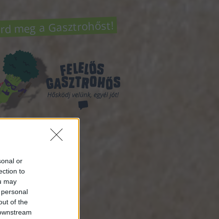
rd meg a Gasztrohőst!
sség
sonal or
ection to
ou may
atok
 personal
out of the
ztrohősről
(
15
)
 downstream
to the basics
(
4
)