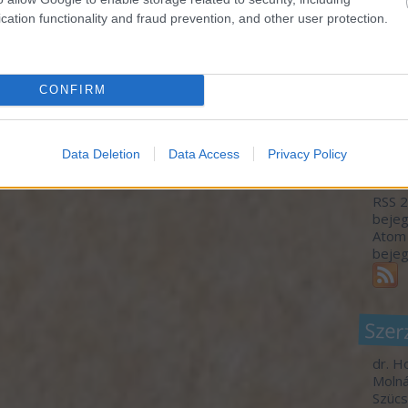
monda
kormá
cation functionality and fraud prevention, and other user protection.
az ér
bárme
gyíke
A meg
CONFIRM
Utols
Data Deletion
Data Access
Privacy Policy
Fee
RSS 2
beje
Atom
beje
Szer
dr. H
Molná
Szücs