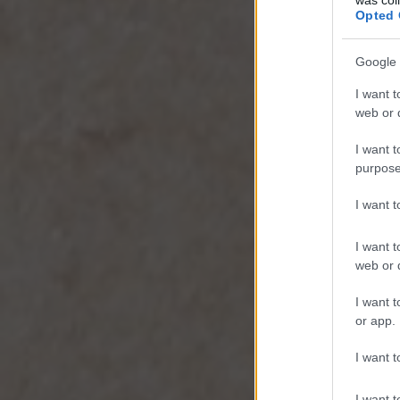
Opted 
Google 
I want t
web or d
I want t
purpose
I want 
I want t
web or d
I want t
or app.
I want t
I want t