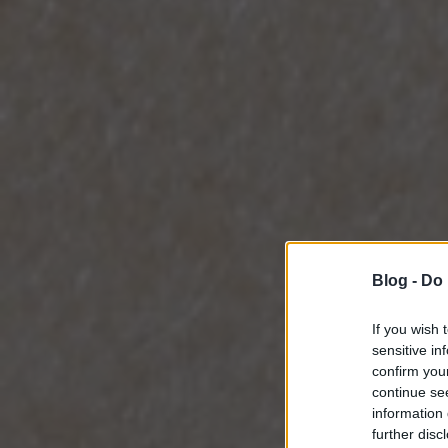
Blog -
Do 
If you wish 
sensitive in
confirm you
continue se
information 
further disc