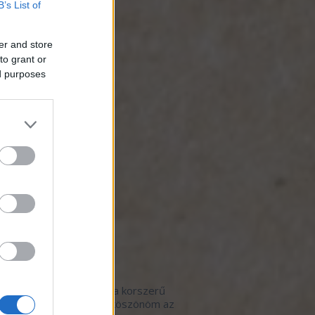
B’s List of
otmob
(
3
)
zséges étkezés
(
1
)
iszer-hulladék
(
4
)
er and store
ős gasztrohős menü
(
1
)
to grant or
artható fogás
(
3
)
ed purposes
kezet a termelővel
(
19
)
revolution
(
4
)
trohősködés otthon
(
2
)
ynaptár
(
2
)
t-evő
(
2
)
 de Hős
(
7
)
égposzt
(
1
)
ók
(
1
)
borbár
(
2
)
 étterem
(
114
)
 kávézó
(
3
)
ók
(
1
)
lsó kommentek
pan:
Szeretem, amikor a korszerű
ér a hagyományossal, köszönöm az