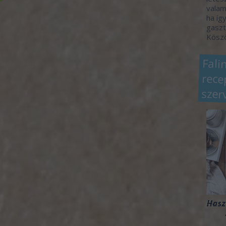
valam
ha így
gaszt
Köszö
Fali
rec
szer