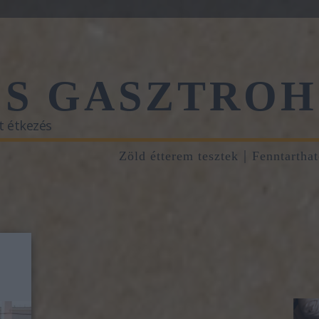
ŐS GASZTROH
t étkezés
Zöld étterem tesztek
Fenntartha