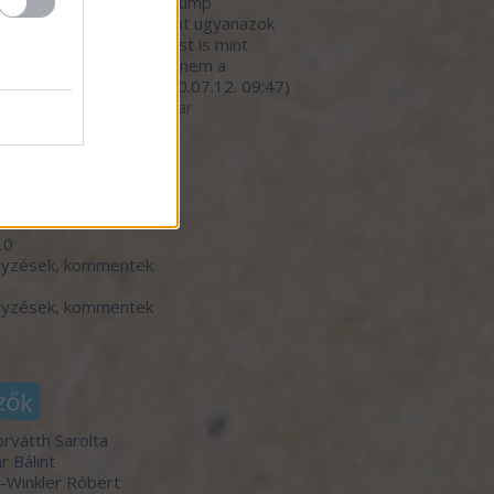
nivalójával, kivéve a Trump
nyzat hibáztatását. Pont ugyanazok
dekkörök írányítanak most is mint
lyik elnök alatt. Persze nem a
mberekre gondol...
(
2020.07.12. 09:47
)
betegedő élelmiszeripar
ó 20
dek
.0
gyzések
,
kommentek
gyzések
,
kommentek
zők
orvátth Sarolta
r Bálint
-Winkler Róbert