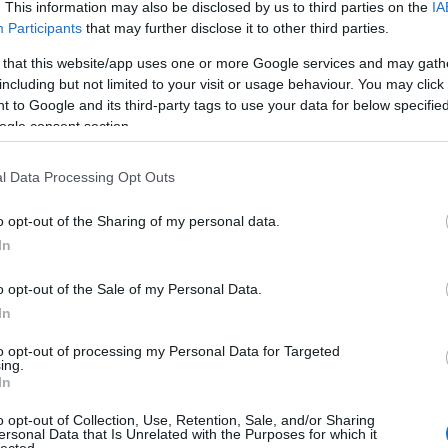
. This information may also be disclosed by us to third parties on the
IA
carr
Participants
that may further disclose it to other third parties.
egés
élelm
 that this website/app uses one or more Google services and may gath
felel
including but not limited to your visit or usage behaviour. You may click 
fennt
 to Google and its third-party tags to use your data for below specifi
fogj 
ogle consent section.
food 
gasz
idén
l Data Processing Opt Outs
jövő-
tour
o opt-out of the Sharing of my personal data.
vend
vide
In
zöld 
zöld
o opt-out of the Sale of my Personal Data.
zöld
In
vide
to opt-out of processing my Personal Data for Targeted
ing.
Uto
In
goop
o opt-out of Collection, Use, Retention, Sale, and/or Sharing
össze
ersonal Data that Is Unrelated with the Purposes for which it
lected.