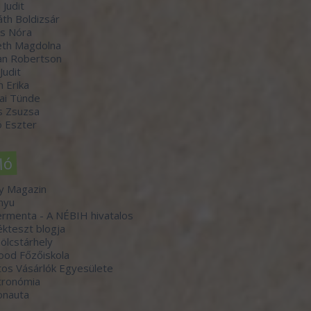
 Judit
th Boldizsár
s Nóra
th Magdolna
an Robertson
 Judit
n Erika
ai Tünde
s Zsuzsa
 Eszter
ló
y Magazin
nyu
rmenta - A NÉBIH hivatalos
kteszt blogja
lcstárhely
ood Főzőiskola
os Vásárlók Egyesülete
tronómia
onauta