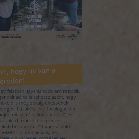
ít, hogy mi van a
érodon!
gy falatban ugyanis több erő rejtőzik,
gondolnád: te is tehetsz azért, hogy
ekeid is még sokáig ehessenek
séges, hazai ételeket! A blogunkon
djuk, mi az a "felelős étkezés", és
atjuk a hazai zöld éttermeket,
ókat, borbárokat. * Ismersz zöld
meket? Írd meg nekünk, és
zteljük! * Szívesen közzétennéd