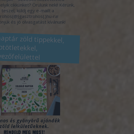
elyik cikkünket? Örülünk neki! Kérünk,
 teszel, küldj egy e-mailt a
rohos{@}gasztrohos{.}hu-ra!
njük és jó olvasgatást kívánunk!
naptár zöld tippekkel,
eptötletekkel,
vezőfelülettel