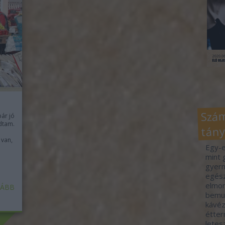
Szám
ár jó
dtam.
tány
 van,
Egy-e
mint 
gyerm
egész
elmon
ÁBB
bemut
kávéz
étter
letes