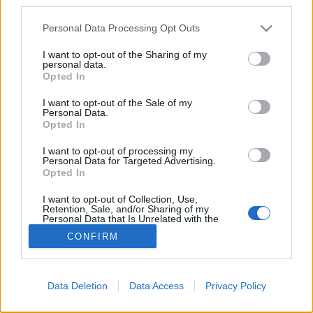
third parties.
színezett joghurt után. Később…
Please note that this website/app uses one or more Google
Personal Data Processing Opt Outs
services and may gather and store information including but
A Cserpes tejhatalma
not limited to your visit or usage behaviour. You may click to
I want to opt-out of the Sharing of my
personal data.
grant or deny consent to Google and its third-party tags to
Felelős Gasztrohős
•
2013. május 09.
11
Opted In
use your data for below specified purposes in below Google
consent section.
I want to opt-out of the Sale of my
Bár már hónapokkal ezelőtt megnyílt, kicsit
Personal Data.
Opted In
ódzkodtam a Cserpes Tejivó kipróbálásától. Először
is túl sok reklámot kapott, minden magára is kicsit
I want to opt-out of processing my
adó alternatív magazin/blog, de még az origo és a
Personal Data for Targeted Advertising.
Heti Válasz is szentelt már nekik egy-egy oldalt, és
Opted In
amit már a megnyitáskor…
I want to opt-out of Collection, Use,
Retention, Sale, and/or Sharing of my
Personal Data that Is Unrelated with the
Purposes for which it was collected.
CONFIRM
Opted Out
Google consents
Data Deletion
Data Access
Privacy Policy
I want to allow Google to enable storage
SÜTI BEÁLLÍTÁSOK MÓDOSÍTÁSA
related to advertising like cookies on web or