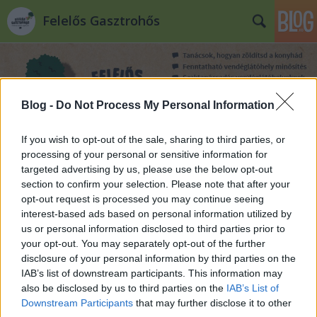
Felelős Gasztrohős
Blog -
Do Not Process My Personal Information
If you wish to opt-out of the sale, sharing to third parties, or
Címkék
»
Cserpes
processing of your personal or sensitive information for
targeted advertising by us, please use the below opt-out
section to confirm your selection. Please note that after your
Cserpes Úr kérem!
opt-out request is processed you may continue seeing
interest-based ads based on personal information utilized by
Felelős Gasztrohős
•
2015. április 10.
16
us or personal information disclosed to third parties prior to
your opt-out. You may separately opt-out of the further
Még egyetemista voltam, amikor felfigyeltem egy
disclosure of your personal information by third parties on the
közeli pékségben egy-két érdekesebbnek tűnő
IAB’s list of downstream participants. This information may
tejtermékre. Aztán a Cserpes joghurtok szinte
also be disclosed by us to third parties on the
IAB’s List of
észrevétlenül váltak egy-egy nehéz nap levezető
Downstream Participants
that may further disclose it to other
desszertjévé. Felüdülést jelentett a sok mű ízű,