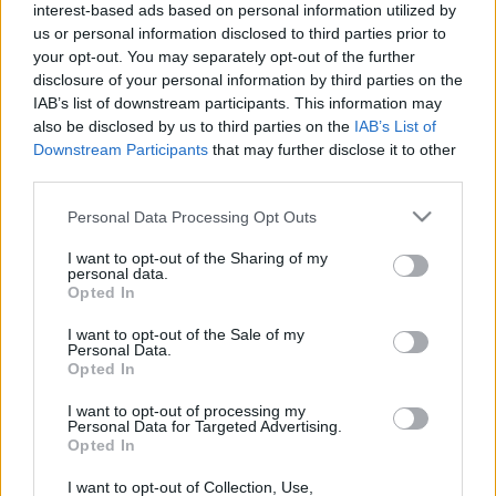
interest-based ads based on personal information utilized by
us or personal information disclosed to third parties prior to
your opt-out. You may separately opt-out of the further
disclosure of your personal information by third parties on the
IAB’s list of downstream participants. This information may
also be disclosed by us to third parties on the
IAB’s List of
Ó, azok a „betarthatatlan” (?) újévi
Downstream Participants
that may further disclose it to other
fogadalmak
third parties.
Felelős Gasztrohős
•
2017. december 31.
2
Please note that this website/app uses one or more Google
Personal Data Processing Opt Outs
services and may gather and store information including but
not limited to your visit or usage behaviour. You may click to
I want to opt-out of the Sharing of my
Az újévi fogadalmakért lehet lelkesedni és persze
personal data.
grant or deny consent to Google and its third-party tags to
lehet őket utálni, de azt senki nem tagadhatja, hogy
Opted In
use your data for below specified purposes in below Google
valaminek a kezdete (új hónap/ új év/ új munka/ új
consent section.
I want to opt-out of the Sale of my
élethelyzet…) mindig alkalmat ad a változtatásra.
Personal Data.
Más kérdés, hogy meddig tart a lelkesedés…
Opted In
Szerintem célt csak akkor érünk el, ha kicsiben…
I want to opt-out of processing my
Personal Data for Targeted Advertising.
Opted In
I want to opt-out of Collection, Use,