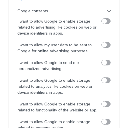
Nina Schrank, a Greenpeace UK egyik aktivistája
Google consents
elmondta: „Egyre többen használunk
újrahasználható bögréket és palackokat, hogy
I want to allow Google to enable storage
csökkentsük a műanyaghulladékunkat és megóvjuk
related to advertising like cookies on web or
az élővilágot, tengereinket és folyóinkat. A Covid-19
device identifiers in apps.
számos rutinunkat megváltoztatta. Nagyszerű, hogy
több mint 100 szakértő nyugtatott meg bennünket,
I want to allow my user data to be sent to
hogy az újrahasználható étel- és italtárolók
Google for online advertising purposes.
megfelelő mosás esetén biztonságosak a
világjárvány idején is."
I want to allow Google to send me
personalized advertising.
Az egyszer használatos műanyagok tilalma
Európában a jövő évben lép hatályba, ám egyesek
I want to allow Google to enable storage
szerint a csomagolóipar a járványt használja a
related to analytics like cookies on web or
tilalom bevezetése ellen. A Foodservice Packaging
device identifiers in apps.
Association (Élelmiszeripari Csomagolási Szövetség,
I want to allow Google to enable storage
FPA) nyomást gyakorol a walesi kormányra, hogy a
related to functionality of the website or app.
tilalom bevezetését elhalasszák, mert annak
bevezetése veszélyeztetné a higiénia előírásokat.
I want to allow Google to enable storage
related to personalization.