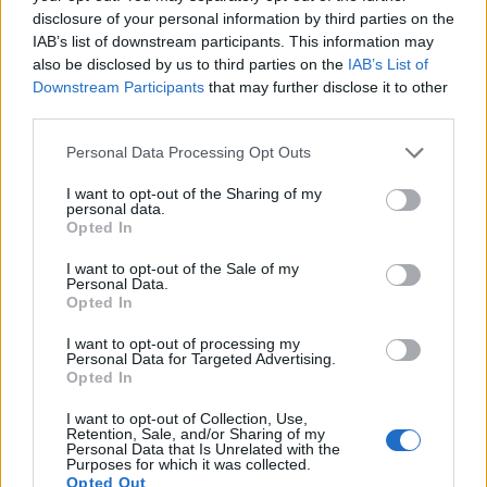
újrahasználható dobozokat (amilyeneket például az
disclosure of your personal information by third parties on the
általunk létrehozott
Dobozközösségben
résztvevő
IAB’s list of downstream participants. This information may
éttermek is használnak) és kulacsokat alaposan
also be disclosed by us to third parties on the
IAB’s List of
mossák el forró vízzel, és mosószerrel vagy
Downstream Participants
that may further disclose it to other
szappannal.
third parties.
Please note that this website/app uses one or more Google
Personal Data Processing Opt Outs
services and may gather and store information including but
not limited to your visit or usage behaviour. You may click to
I want to opt-out of the Sharing of my
personal data.
grant or deny consent to Google and its third-party tags to
Opted In
use your data for below specified purposes in below Google
consent section.
I want to opt-out of the Sale of my
Personal Data.
Opted In
I want to opt-out of processing my
Personal Data for Targeted Advertising.
Opted In
I want to opt-out of Collection, Use,
Retention, Sale, and/or Sharing of my
Personal Data that Is Unrelated with the
Purposes for which it was collected.
Fotó: Kőfaragó Zsuzsi
Opted Out