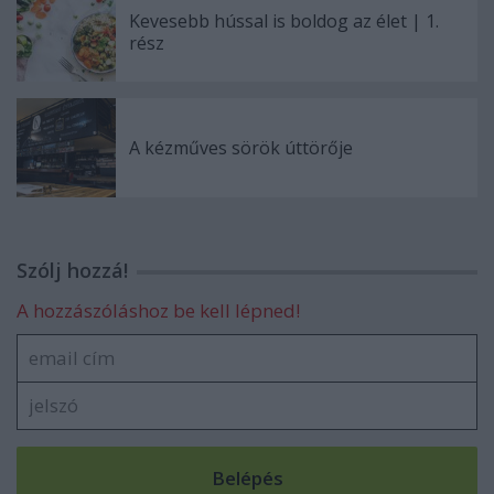
Kevesebb hússal is boldog az élet | 1.
rész
A kézműves sörök úttörője
Szólj hozzá!
A hozzászóláshoz be kell lépned!