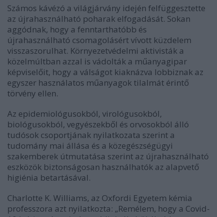
Számos kávézó a világjárvány idején felfüggesztette
az újrahasználható poharak elfogadását. Sokan
aggódnak, hogy a fenntarthatóbb és
újrahasználható csomagolásért vívott küzdelem
visszaszorulhat. Környezetvédelmi aktivisták a
közelmúltban azzal is vádolták a műanyagipar
képviselőit, hogy a válságot kiaknázva lobbiznak az
egyszer használatos műanyagok tilalmát érintő
törvény ellen.
Az epidemiológusokból, virológusokból,
biológusokból, vegyészekből és orvosokból álló
tudósok csoportjának nyilatkozata szerint a
tudomány mai állása és a közegészségügyi
szakemberek útmutatása szerint az újrahasználható
eszközök biztonságosan használhatók az alapvető
higiénia betartásával.
Charlotte K. Williams, az Oxfordi Egyetem kémia
professzora azt nyilatkozta: „Remélem, hogy a Covid-