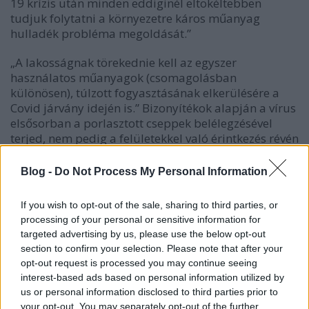
19 krízis után minden eddiginél eltökéltebben
tudjuk folytatni a környezetre káros műanyag
hulladék probléma megoldását.”
„A lakosságnak törekednie kell az egyszer
használatos műanyagok (csomagolásban
különösen), túlzott fogyasztásának elkerülésére a
Covid járvány idején is.” Bizonyítékok alapján a vírus
elsősorban a porlasztott cseppek belélegzésével
terjed, nem pedig a felületekkel való érintkezés révén
– állítják a tudósok.
Blog -
Do Not Process My Personal Information
A tanulmányok azt mutatják, hogy a vírus az
anyagtól függően különböző ideig fertőző maradhat
If you wish to opt-out of the sale, sharing to third parties, or
a felületeken, így a terjedés elkerülése érdekében a
processing of your personal or sensitive information for
fogyasztóknak azt kell feltételezniük, hogy a
targeted advertising by us, please use the below opt-out
nyilvános helyiség bármely felülete –
section to confirm your selection. Please note that after your
újrahasználható vagy eldobható – szennyeződve
opt-out request is processed you may continue seeing
lehet a vírussal.
interest-based ads based on personal information utilized by
us or personal information disclosed to third parties prior to
A tudósok az tanácsolják a fogyasztóknak, hogy az
your opt-out. You may separately opt-out of the further