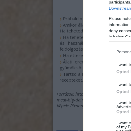
participants
Downstream 
Próbáld meg csökkenteni, amenny
Please note
Amikor állati eredetű termékeket
information 
Ha teheted válaszd a szabadtartá
deny consent
Ha teheted fogyaszd el az adott á
in below Go
és használd fel a fülétől a fa
feldolgozásához elhasznált energia,
Persona
Ha étterembe mész, próbálj ki az 
Állati eredetű ételek helyett f
I want t
gyümölcsöt, hüvelyest, olajos magv
Opted 
Tartsd a Húsmentes Hétfőt, me
recepteket, ötleteket!
I want t
Opted 
Források: https://www.pnas.org/conte
meat-big-dairy-carbon-emmissions-ex
I want 
Képek: Pixabay
Advertis
Opted 
I want t
of my P
was col