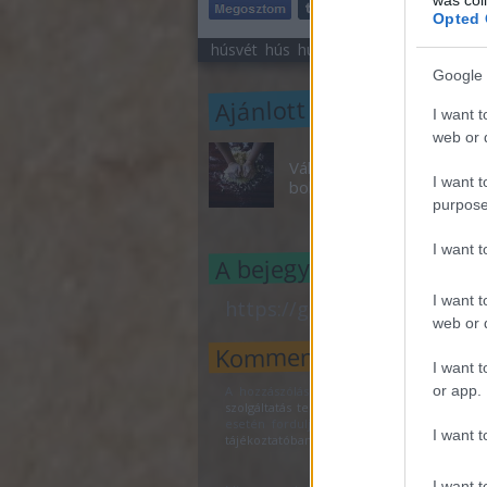
Opted 
húsvét
hús
húsfogyasztás
Föld Napja
Google 
Ajánlott bejegyzések:
I want t
web or d
Váltsd ki a
I want t
boltit!
purpose
I want 
A bejegyzés trackback c
I want t
https://gasztrohos.blog.hu
web or d
Kommentek:
I want t
or app.
A hozzászólások a
vonatkozó jogszabályok
szolgáltatás technikai
üzemeltetője semmilye
esetén forduljon a blog szerkesztőjéhez.
I want t
tájékoztatóban
.
I want t