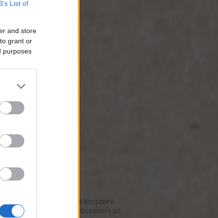
B’s List of
otmob
(
3
)
zséges étkezés
(
1
)
iszer-hulladék
(
4
)
er and store
ős gasztrohős menü
(
1
)
to grant or
artható fogás
(
3
)
ed purposes
kezet a termelővel
(
19
)
revolution
(
4
)
trohősködés otthon
(
2
)
ynaptár
(
2
)
t-evő
(
2
)
 de Hős
(
7
)
égposzt
(
1
)
ók
(
1
)
borbár
(
2
)
 étterem
(
114
)
 kávézó
(
3
)
ók
(
1
)
nov/07/big-
lsó kommentek
pan:
Szeretem, amikor a korszerű
ér a hagyományossal, köszönöm az