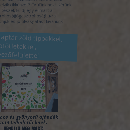
elyik cikkünket? Örülünk neki! Kérünk,
 teszel, küldj egy e-mailt a
rohos{@}gasztrohos{.}hu-ra!
njük és jó olvasgatást kívánunk!
naptár zöld tippekkel,
eptötletekkel,
vezőfelülettel