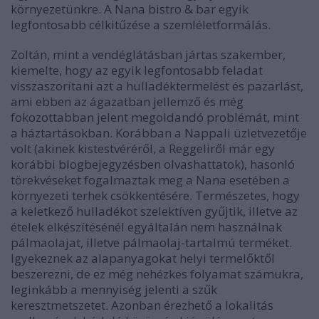
környezetünkre. A Nana bistro & bar egyik
legfontosabb célkitűzése a szemléletformálás.
Zoltán, mint a vendéglátásban jártas szakember,
kiemelte, hogy az egyik legfontosabb feladat
visszaszorítani azt a hulladéktermelést és pazarlást,
ami ebben az ágazatban jellemző és még
fokozottabban jelent megoldandó problémát, mint
a háztartásokban. Korábban a Nappali üzletvezetője
volt (akinek kistestvéréről, a Reggeliről már egy
korábbi blogbejegyzésben olvashattatok), hasonló
törekvéseket fogalmaztak meg a Nana esetében a
környezeti terhek csökkentésére. Természetes, hogy
a keletkező hulladékot szelektíven gyűjtik, illetve az
ételek elkészítésénél egyáltalán nem használnak
pálmaolajat, illetve pálmaolaj-tartalmú terméket.
Igyekeznek az alapanyagokat helyi termelőktől
beszerezni, de ez még nehézkes folyamat számukra,
leginkább a mennyiség jelenti a szűk
keresztmetszetet. Azonban érezhető a lokalitás