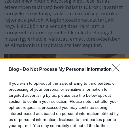
szellemének hódoló közösség kiépülése, ezt az
étteremben található borkínálat is tükrözi: javarészt
környékbeli (villányi, szekszárdi) minőségi borokat
rejtenek a polcok. A legfontosabbnak azt tartják,
hogy kiépüljön az a vendéglátási lánc, ami a
környezettudatosság mellett kötelezte el magát,
hiszen így érhető el változás, emiatt törekvéseikben
az Almalomb is inspirálta szellemiségüket.
Blog -
Do Not Process My Personal Information
If you wish to opt-out of the sale, sharing to third parties, or
processing of your personal or sensitive information for
targeted advertising by us, please use the below opt-out
section to confirm your selection. Please note that after your
opt-out request is processed you may continue seeing
interest-based ads based on personal information utilized by
us or personal information disclosed to third parties prior to
your opt-out. You may separately opt-out of the further