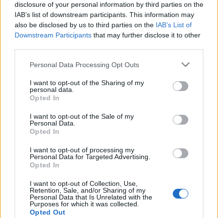
disclosure of your personal information by third parties on the
IAB’s list of downstream participants. This information may
also be disclosed by us to third parties on the
IAB’s List of
Downstream Participants
that may further disclose it to other
third parties.
Please note that this website/app uses one or more Google
Personal Data Processing Opt Outs
services and may gather and store information including but
not limited to your visit or usage behaviour. You may click to
I want to opt-out of the Sharing of my
personal data.
Az étlap frappáns változékonysága biztosan rejt
grant or deny consent to Google and its third-party tags to
Opted In
use your data for below specified purposes in below Google
számodra szimpatikus fogást: vegetáriánusként sem
consent section.
kell aggódnod; ha épp nem találsz fogadra valót,
I want to opt-out of the Sale of my
Personal Data.
bármit készségesen elkészítenek számodra
Opted In
húsmentes változatban. Az aktuális étlap
kialakításában meghatározó szerepet játszik a
I want to opt-out of processing my
Personal Data for Targeted Advertising.
szezonalitás kérdése; fontos, hogy nem csak
Opted In
gazdaságossága miatt választ az étterem szezonális
alapanyagokat. Céljaik egybecsengenek a
I want to opt-out of Collection, Use,
Gasztrohősökével, emiatt is tudtak könnyen
Retention, Sale, and/or Sharing of my
Personal Data that Is Unrelated with the
azonosulni a minősítéssel járó követelményekkel.
Purposes for which it was collected.
Opted Out