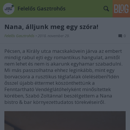
Felelős Gasztrohős
Nana, álljunk meg egy szóra!
Felelős Gasztrohős
•
2018. november 29.
0
Pécsen, a Király utca macskakövein járva az embert
mindig rabul ejti egy romantikus hangulat, amitől
nem lehet és nem is akarunk egyhamar szabadulni.
Mi más passzolhatna ehhez leginkább, mint egy
borvacsora a rusztikus téglafalak ölelésében?Idén
ősszel újabb éttermet köszönthettünk a
Fenntartható Vendéglátóhelyként minősítettek
körében, Szabó Zoltánnal beszélgettem a Nana
bistro & bar környezettudatos törekvéseiről.