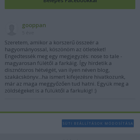
gooppan
5 éve
Szeretem, amikor a korszerű összeér a
hagyományossal, köszönöm az ötleteket!
Engedtessék meg egy megjegyzés: nose to tale -
magyarosan fülétől a farkáig. Így hirdetik a
disznótoros hétvégét, van ilyen néven blog,
szakácskönyv...ha ismert kifejezésre hivatkozunk,
már az maga meggyőzően tud hatni. Együk meg a
zöldségeket is a fülüktől a farkukig! :)
SÜTI BEÁLLÍTÁSOK MÓDOSÍTÁSA