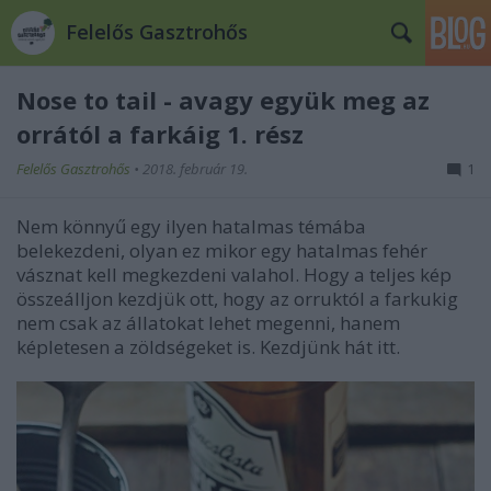
Felelős Gasztrohős
Nose to tail - avagy együk meg az
orrától a farkáig 1. rész
Felelős Gasztrohős
•
2018. február 19.
1
Nem könnyű egy ilyen hatalmas témába
belekezdeni, olyan ez mikor egy hatalmas fehér
vásznat kell megkezdeni valahol. Hogy a teljes kép
összeálljon kezdjük ott, hogy az orruktól a farkukig
nem csak az állatokat lehet megenni, hanem
képletesen a zöldségeket is. Kezdjünk hát itt.