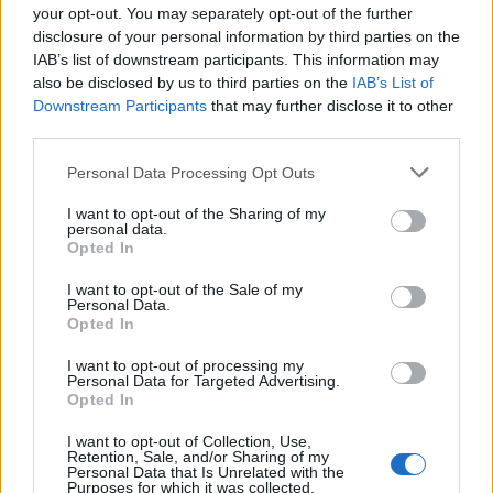
Ha már így belemerültünk a héjakba, nézzük a
your opt-out. You may separately opt-out of the further
sütőtök héjat. Ezt cukorszirupban megfőzve,
disclosure of your personal information by third parties on the
IAB’s list of downstream participants. This information may
megszárítva, majd olajban kisütve olyan csemegét
also be disclosed by us to third parties on the
IAB’s List of
készíthetünk, amiről senki meg nem mondaná, hogy
Downstream Participants
that may further disclose it to other
a kidobásra szánt kanadai sütőtök héjából
third parties.
készítettük.
Please note that this website/app uses one or more Google
Personal Data Processing Opt Outs
Zero waste-re törekvő éttermek készítenek a jobb
services and may gather and store information including but
féle burgonyák vagy édesburgonya héjából is
not limited to your visit or usage behaviour. You may click to
I want to opt-out of the Sharing of my
csipszet, elszántaknak lehet kísérletezni. Új
personal data.
grant or deny consent to Google and its third-party tags to
Opted In
dimenziók fognak megnyílni a tudatos élet szintjén
use your data for below specified purposes in below Google
is.
consent section.
I want to opt-out of the Sale of my
Personal Data.
Opted In
I want to opt-out of processing my
Personal Data for Targeted Advertising.
Opted In
I want to opt-out of Collection, Use,
Retention, Sale, and/or Sharing of my
Personal Data that Is Unrelated with the
Purposes for which it was collected.