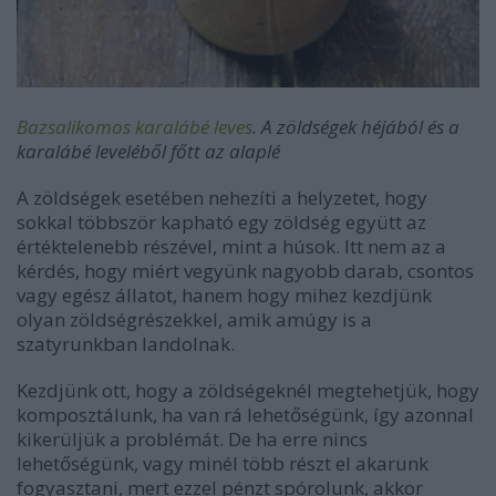
Bazsalikomos karalábé leves
. A zöldségek héjából és a
karalábé leveléből főtt az alaplé
A zöldségek esetében nehezíti a helyzetet, hogy
sokkal többször kapható egy zöldség együtt az
értéktelenebb részével, mint a húsok. Itt nem az a
kérdés, hogy miért vegyünk nagyobb darab, csontos
vagy egész állatot, hanem hogy mihez kezdjünk
olyan zöldségrészekkel, amik amúgy is a
szatyrunkban landolnak.
Kezdjünk ott, hogy a zöldségeknél megtehetjük, hogy
komposztálunk, ha van rá lehetőségünk, így azonnal
kikerüljük a problémát. De ha erre nincs
lehetőségünk, vagy minél több részt el akarunk
fogyasztani, mert ezzel pénzt spórolunk, akkor