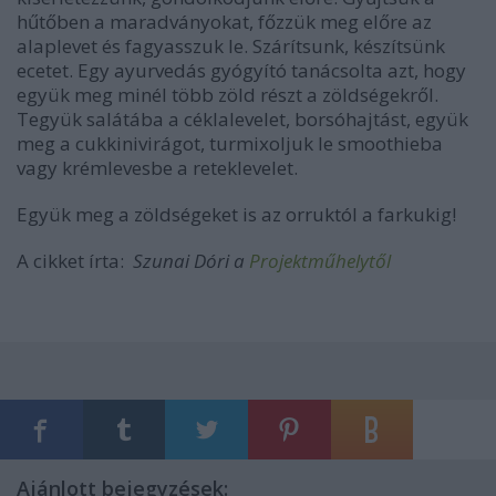
hűtőben a maradványokat, főzzük meg előre az
alaplevet és fagyasszuk le. Szárítsunk, készítsünk
ecetet. Egy ayurvedás gyógyító tanácsolta azt, hogy
együk meg minél több zöld részt a zöldségekről.
Tegyük salátába a céklalevelet, borsóhajtást, együk
meg a cukkinivirágot, turmixoljuk le smoothieba
vagy krémlevesbe a reteklevelet.
Együk meg a zöldségeket is az orruktól a farkukig!
A cikket írta:
Szunai Dóri a
Projektműhelytől​​
Ajánlott bejegyzések: