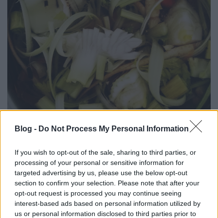
Blog -
Do Not Process My Personal Information
If you wish to opt-out of the sale, sharing to third parties, or
Aztán ott vannak az olyan gyümölcshéjak, mint a
processing of your personal or sensitive information for
narancs, citrom, alma, körte amiket kiszárítva
targeted advertising by us, please use the below opt-out
nagyszerű házi gyümölcstea keverékeket
section to confirm your selection. Please note that after your
készíthetünk. Vagy csak dobjunk egy-egy marékkal a
opt-out request is processed you may continue seeing
forralt borunkba.
interest-based ads based on personal information utilized by
us or personal information disclosed to third parties prior to