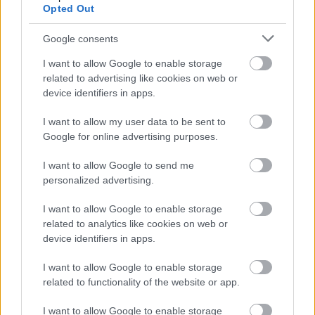
Opted Out
Google consents
I want to allow Google to enable storage
related to advertising like cookies on web or
device identifiers in apps.
I want to allow my user data to be sent to
Google for online advertising purposes.
I want to allow Google to send me
personalized advertising.
chips krumplihéjból
I want to allow Google to enable storage
A sütőtök magjából készíthetünk snacket, ha egy kis
related to analytics like cookies on web or
olajjal és fűszerrel összeforgatjuk, majd megsütjük
device identifiers in apps.
őket a sütőben. Kiváló csak úgy rágcsálni, de
salátákba vagy levesbetétnek is.
I want to allow Google to enable storage
related to functionality of the website or app.
Gyümölcsök maradványaiból, magok, csutkák,
hájak, torzsák, készülhet ecet is. Így konkrétan pár
I want to allow Google to enable storage