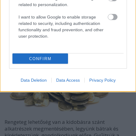
evőkanál cukor költségén készíthetünk házi
related to personalization.
gyümölcseceteket. Akinek van rá lehetősége,
mindenképpen javaslom a kísérletezést.
I want to allow Google to enable storage
related to security, including authentication
functionality and fraud prevention, and other
user protection.
CONFIRM
Data Deletion
Data Access
Privacy Policy
Rengeteg lehetőség van a kidobásra szánt
alkatrészek megmentésében, legyünk bátrak és
kísérletezzünk, gondolkodjunk előre. Gyűjtsük a