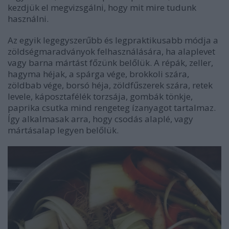
kezdjük el megvizsgálni, hogy mit mire tudunk
használni.
Az egyik legegyszerűbb és legpraktikusabb módja a
zöldségmaradványok felhasználására, ha alaplevet
vagy barna mártást főzünk belőlük. A répák, zeller,
hagyma héjak, a spárga vége, brokkoli szára,
zöldbab vége, borsó héja, zöldfűszerek szára, retek
levele, káposztafélék torzsája, gombák tönkje,
paprika csutka mind rengeteg ízanyagot tartalmaz.
Így alkalmasak arra, hogy csodás alaplé, vagy
mártásalap legyen belőlük.