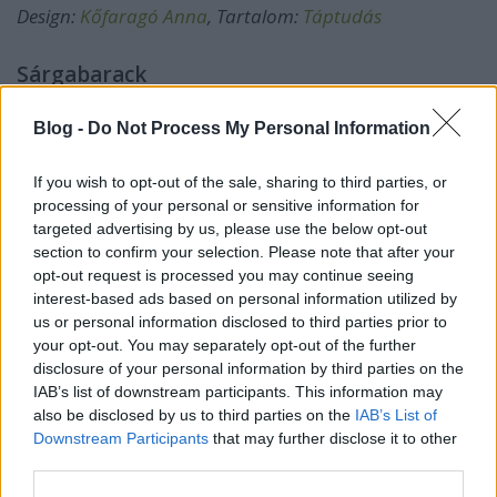
Design:
Kőfaragó Anna
, Tartalom:
Táptudás
Sárgabarack
Víztartalma 87%, energiatartalma 48 kcal/100 g,
szénhidráttartalma 10,2 kcal/100 g, 0,9 g/100 g
Blog -
Do Not Process My Personal Information
fehérjét és 3,6 g/100 g élelmi rostot tartalmaz.
Ásványi anyagok közül káliumot, foszfort,
If you wish to opt-out of the sale, sharing to third parties, or
kalciumot, magnéziumot, nátriumot, cinket,
processing of your personal or sensitive information for
mangánt, rezet, vasat és B1-,B2- , C- vitamint,
targeted advertising by us, please use the below opt-out
section to confirm your selection. Please note that after your
pantoténsavat, folsavat, biotint, karotint
opt-out request is processed you may continue seeing
találhatunk benne.
interest-based ads based on personal information utilized by
Fogyaszthatjuk nyersen, főzve kompót, befőtt,
us or personal information disclosed to third parties prior to
lekvár, gyümölcsleves formájában és
your opt-out. You may separately opt-out of the further
gyümölcsös sütemények alapanyagaként.
disclosure of your personal information by third parties on the
IAB’s list of downstream participants. This information may
Csonthéjas gyümölcsök
also be disclosed by us to third parties on the
IAB’s List of
Downstream Participants
that may further disclose it to other
third parties.
Cseresznye