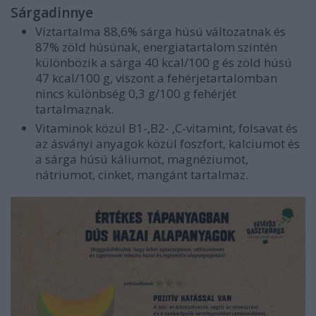
Sárgadinnye
Víztartalma 88,6% sárga húsú változatnak és
87% zöld húsúnak, energiatartalom szintén
különbözik a sárga 40 kcal/100 g és zöld húsú
47 kcal/100 g, viszont a fehérjetartalomban
nincs különbség 0,3 g/100 g fehérjét
tartalmaznak.
Vitaminok közül B1-,B2- ,C-vitamint, folsavat és
az ásványi anyagok közül foszfort, kalciumot és
a sárga húsú káliumot, magnéziumot,
nátriumot, cinket, mangánt tartalmaz.