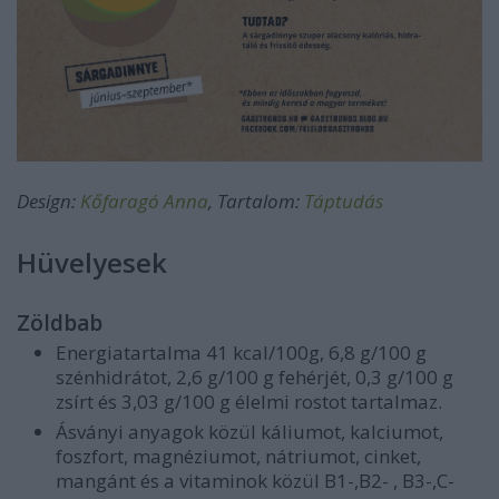
Design:
Kőfaragó Anna
, Tartalom:
Táptudás
Hüvelyesek
Zöldbab
Energiatartalma 41 kcal/100g, 6,8 g/100 g
szénhidrátot, 2,6 g/100 g fehérjét, 0,3 g/100 g
zsírt és 3,03 g/100 g élelmi rostot tartalmaz.
Ásványi anyagok közül káliumot, kalciumot,
foszfort, magnéziumot, nátriumot, cinket,
mangánt és a vitaminok közül B1-,B2- , B3-,C-