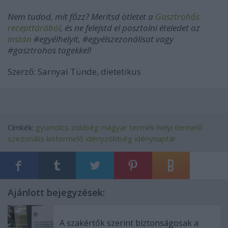
Nem tudod, mit főzz? Merítsd ötletet a
Gasztrohős
recepttárából
, és ne felejstd el posztolni ételedet az
instán
#egyélhelyit, #egyélszezonálisat vagy
#gasztrohos tagekkel!
Szerző: Sarnyai Tünde, dietetikus
Címkék:
gyümölcs
zöldség
magyar termék
helyi
termelő
szezonális
kistermelő
idényzöldség
idénynaptár
Ajánlott bejegyzések:
A szakértők szerint biztonságosak a