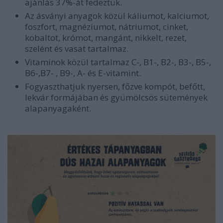
ajánlás 37%-át fedeztük.
Az ásványi anyagok közül káliumot, kalciumot,
foszfort, magnéziumot, nátriumot, cinket,
kobaltot, krómot, mangánt, nikkelt, rezet,
szelént és vasat tartalmaz.
Vitaminok közül tartalmaz C-, B1-, B2-, B3-, B5-,
B6-,B7- , B9-, A- és E-vitamint.
Fogyaszthatjuk nyersen, főzve kompót, befőtt,
lekvár formájában és gyümölcsös sütemények
alapanyagaként.