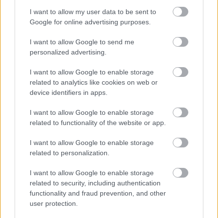
a napi ajánlott minimum 55%-át fedeztük és
nem utolsósorban hozzájárultunk az
I want to allow my user data to be sent to
emésztőrendszerünk normál működéséhez és a
Google for online advertising purposes.
székrekedés megakadályozásához.
I want to allow Google to send me
Ásványi anyagok közül káliumot, foszfort,
personalized advertising.
kalciumot, magnéziumot, nátriumot, cinket,
rezet, mangánt és a vitaminok közül C-, B1-,B2-
I want to allow Google to enable storage
vitamint, biotint tartalmaz.
related to analytics like cookies on web or
Fogyaszthatjuk nyersen, főzve lekvár, szörp
device identifiers in apps.
formájában és gyümölcsös sütemények
alapanyagaként.
I want to allow Google to enable storage
related to functionality of the website or app.
I want to allow Google to enable storage
related to personalization.
I want to allow Google to enable storage
related to security, including authentication
functionality and fraud prevention, and other
user protection.