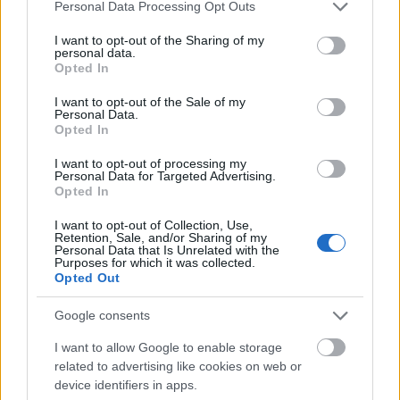
Please note that this website/app uses one or more Google
Personal Data Processing Opt Outs
84%-a víz, energiatartalma 63 kcal/100 g, 14
services and may gather and store information including but
g/100 g szénhidrátot és 0,8 g/100g fehérjét
not limited to your visit or usage behaviour. You may click to
I want to opt-out of the Sharing of my
tartalmaz.
personal data.
grant or deny consent to Google and its third-party tags to
Opted In
Ásványi anyagok közül kálium, foszfor, kalcium,
use your data for below specified purposes in below Google
magnézium, cinket, mangánt és a vitaminok
consent section.
I want to opt-out of the Sale of my
közül B1-, B2-, C-vitamint, folsavat tartalmaz.
Personal Data.
Opted In
Fogyaszthatjuk nyersen, főzve kompót, befőtt,
lekvár formájában és gyümölcsös sütemények
I want to opt-out of processing my
alapanyagaként.
Personal Data for Targeted Advertising.
Opted In
Bogyós termésű gyümölcsök
I want to opt-out of Collection, Use,
Retention, Sale, and/or Sharing of my
Personal Data that Is Unrelated with the
Purposes for which it was collected.
Málna
Opted Out
86%-a víz, energiatartalma 29 kcal/100 g, 11
g/100 g szénhidrátot, 1,2 g/100 g fehérjét és 9,1
Google consents
g/100 g élelmi rostot tartalmaz.
I want to allow Google to enable storage
A napi ajánlott rostbevitel Magyarországon 25-
related to advertising like cookies on web or
35 g/nap, például 150 g málna elfogyasztásával
device identifiers in apps.