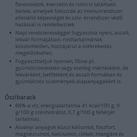
flavonoidok, kvercetin és rutin is található
benne, amelyek fokozzák az immunrendszer
ellenálló képességét és szív- érrendszer védő
hatással is rendelkeznek.
Napi rendszerességgel fogyasztva nyers, aszalt,
lekvár formájában, rosttartalmának
köszönhetően, hozzájárul a székrekedés
megelőzéséhez.
Fogyaszthatjuk nyersen, főzve pl.
gyümölcslevesben vagy esetleg mártásként, de
lekvárként, befőttként és aszalt formában és
gyümölcsös sütemények alapanyagaként is.
Őszibarack
88%-a víz, energiatartalma 41 kcal/100 g, 9
g/100 g szénhidrátot, 0,7 g/100 g fehérjét
tartalmaz.
Ásványi anyagok közül káliumot, foszfort,
magnéziumot, kalciumot, cinket, mangánt és