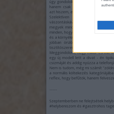
úgy gondolok, hogy kifejezetten "zöl
authenti
hanem csak csinálom, rutin lett. :)
azt hiszem, ez a cél, nem?
Szelektíven gyűjtöm a szemet
vászontáskával járok a boltba, gya
megyek mindenhova, vagy tömegköz
minden, hogy mióta itt élek, nem ült
és a környékről vásárolni, elfogado
jobban örülök neki, amikor van. :)
tisztítószereim lebomlóak (soka
Meggondolom, hogy mikor és mit ves
egy új modell lett a divat - én tipi
csizmáját és addig nyúzza a telefonjá
Nem is tudom, még mi számít "zöldn
a normális költekezés kategóriájába
reflex, hogy befűtök, hanem felveszek
-----
Szeptemberben ne felejtsétek helyben
#helybeniszom és #gasztrohos tage