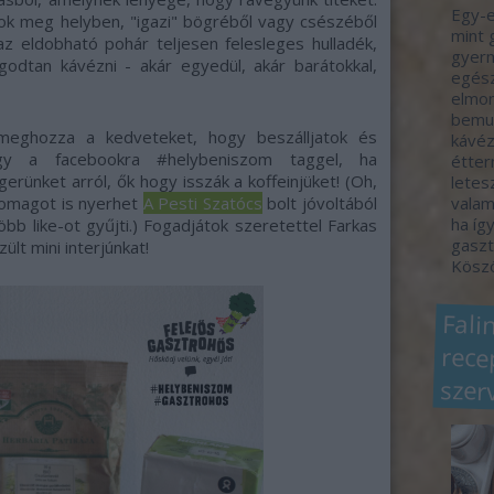
Egy-e
tok meg helyben, "igazi" bögréből vagy csészéből
mint 
az eldobható pohár teljesen felesleges hulladék,
gyerm
ugodtan kávézni - akár egyedül, akár barátokkal,
egész
elmon
bemut
 meghozza a kedveteket, hogy beszálljatok és
kávéz
agy a facebookra #helybeniszom taggel, ha
étter
ünket arról, ők hogy isszák a koffeinjüket! (Oh,
letes
omagot is nyerhet
A Pesti Szatócs
bolt jóvoltából
valam
ha így
öbb like-ot gyűjti.) Fogadjátok szeretettel Farkas
gaszt
lt mini interjúnkat!
Köszö
Fali
rec
szer