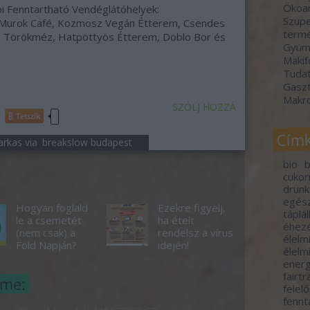
Ökoa
bi Fenntartható Vendéglátóhelyek:
Szupe
ó, Murok Café, Kozmosz Vegán Étterem, Csendes
termé
 Törökméz, Hatpöttyös Étterem, Doblo Bor és
Gyümö
Makif
Tudat
Gasz
Makr
SZÓLJ HOZZÁ
Tetszik
Cím
arkas via
breakslow budapest
bio
b
cuko
drunk
egés
Hogyan foglald
Ezekre figyelj,
táplá
le a csemetét
ha ételt
éhez
(nem csak) a
rendelsz a vírus
élelm
Föld Napján?
idején!
élelm
energ
fairt
íme:
felel
fennt