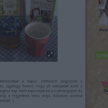
Isme
 átbeszéljük a napot. Otthonról dolgozunk a
n, úgyhogy fontos, hogy jól induljanak ezek a
z egész nap. Nem kapcsoljuk be a számítógépet és
amíg a reggelinek nincs vége, különben azonnal
eendő. :)