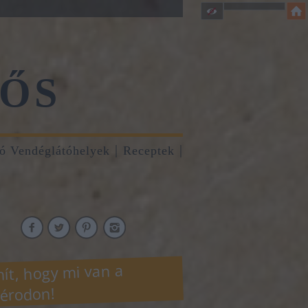
ŐS
tó Vendéglátóhelyek
Receptek
ít, hogy mi van a
érodon!