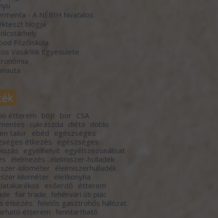
nyu
rmenta - A NÉBIH hivatalos
kteszt blogja
lcstárhely
ood Főzőiskola
os Vásárlók Egyesülete
tronómia
onauta
kék
io étterem
böjt
bor
CSA
rmentes
cukrászda
diéta
doblo
en tailor
ebéd
egészséges
zséges étkezés
egészséges
lkozás
egyélhelyit
egyélszezonálisat
és
élelmezés
élelmiszer-hulladék
iszer-kilométer
élelmiszerhulladék
iszer kilométer
életkonyha
iatakarékos
esőerdő
étterem
rade
fair trade
fehérvári úti piac
ős étkezés
felelős gasztrohős hálózat
arható étterem
fenntartható