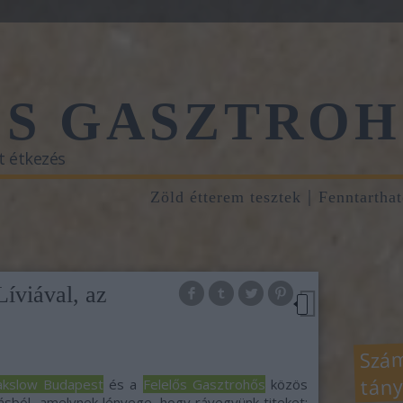
ŐS GASZTROH
t étkezés
Zöld étterem tesztek
Fenntartha
íviával, az
Szám
tány
akslow Budapest
és a
Felelős Gasztrohős
közös
ásból, amelynek lényege, hogy rávegyünk titeket: