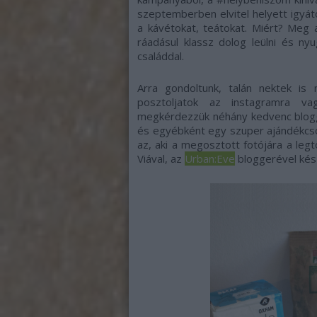
szeptemberben elvitel helyett igyá
a kávétokat, teátokat. Miért? Meg 
ráadásul klassz dolog leülni és ny
családdal.
Arra gondoltunk, talán nektek is
posztoljatok az instagramra v
megkérdezzük néhány kedvenc blogger
és egyébként egy szuper ajándékcs
az, aki a megosztott fotójára a legt
Viával, az
Urban:Eve
bloggerével készü