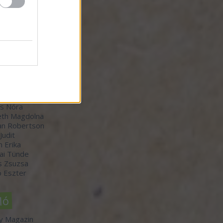
zők
orvátth Sarolta
r Bálint
-Winkler Róbert
 Judit
th Boldizsár
s Nóra
th Magdolna
an Robertson
 Judit
n Erika
ai Tünde
s Zsuzsa
 Eszter
ló
y Magazin