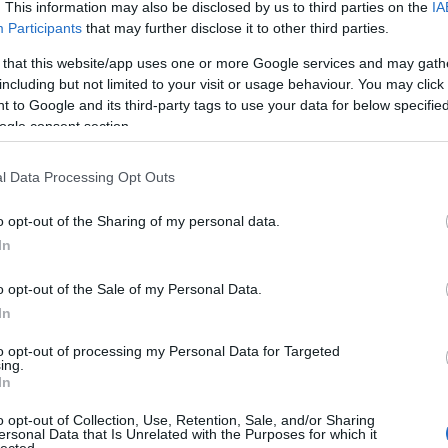
zöld
. This information may also be disclosed by us to third parties on the
IA
zöld
Participants
that may further disclose it to other third parties.
vide
 that this website/app uses one or more Google services and may gath
including but not limited to your visit or usage behaviour. You may click 
Uto
 to Google and its third-party tags to use your data for below specifi
ogle consent section.
goop
össze
ötlet
l Data Processing Opt Outs
megje
fülétő
o opt-out of the Sharing of my personal data.
hétvég
In
Nose 
farkái
o opt-out of the Sale of my Personal Data.
Spor
In
gaszt
(
2020
to opt-out of processing my Personal Data for Targeted
A sza
ing.
többs
In
fitty
dsz fel a mindennapi rohanás közben?
o opt-out of Collection, Use, Retention, Sale, and/or Sharing
Kasza
ersonal Data that Is Unrelated with the Purposes for which it
hiszi
lected.