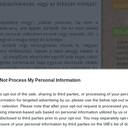
Közö
eázás/kávézás, vagy az étkezés módját?
mélyebbre megy", jobban pihentet, ha nem a
lünk arra, ami éppen történik. De ez nem jelenti
Rov
is sorozat, miközben eszünk vagy teázunk, sőt. :)
 megvan a maga helye és szerepe.
a Gas
örökölt régi, kotyogósban főzzük le, nagyon
back 
mra emlékeztet. Nálunk a kávé amúgy inkább a
carr
 jó megfőzni, elkortyolni együtt (sok tejjel, cukor
egés
agédia, ha kimarad. Napi egyszer kávézunk, inkább
élelm
agyon ritka, hogy délután iszom egy másodikat, ha
felel
k útba esik, és leülnénk beszélgetni. :) Mindig
fennt
em az "intravénás koffein" funkciót látja el, és
fogj 
Not Process My Personal Information
food 
et, meg hogy minden helynek megvan a maga kis
gasz
to opt-out of the sale, sharing to third parties, or processing of your per
idén
gy a chait (szintén tejjel), a különböző
formation for targeted advertising by us, please use the below opt-out s
jövő-
márka három mentás teája a kedvencem, de elég
r selection. Please note that after your opt-out request is processed y
tour
), megfázós napokra friss gyömbért forrázunk le,
vend
eing interest-based ads based on personal information utilized by us or
zforraló a legtöbbet használt konyhai kütyünk.
vide
disclosed to third parties prior to your opt-out. You may separately opt-
zöld 
losure of your personal information by third parties on the IAB’s list of