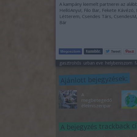
A kampány kiemelt partnerei az aláb
HellóAnyu!, Filo Bar, Fekete Kávéz
Létterem, Csendes Társ, CsendesM,
Bár
gasztrohős
urban eve
helybeniszom
f
Ajánlott bejegyzések:
A
megbetegedő
élelmiszeripar
A bejegyzés trackback c