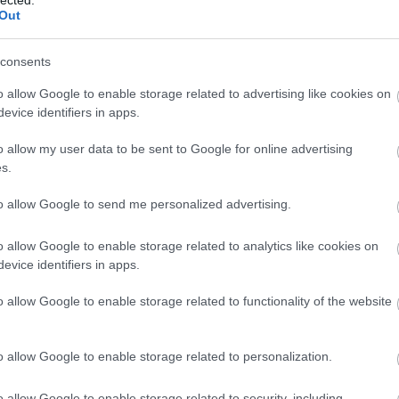
csak 
 időt töltsek offline, mert hiába jó szórakozás az
Out
meg n
közösségi oldalam), akkor is egy képernyőről van
A meg
ni, szeretek sétálni a természetben, jógázni,
consents
agy Skype-on), de van, hogy csak bámulok ki a
moon
szink, Gomez fülét. :) Ő a legjobb tanító, ami a
lenne
o allow Google to enable storage related to advertising like cookies on
A meg
evice identifiers in apps.
Medg
tó
o allow my user data to be sent to Google for online advertising
monda
kormá
s.
az ér
n a
bárme
to allow Google to send me personalized advertising.
tt,
gyíke
tos
A meg
o allow Google to enable storage related to analytics like cookies on
na.
Utols
evice identifiers in apps.
o allow Google to enable storage related to functionality of the website
Fee
sz
RSS 2
o allow Google to enable storage related to personalization.
beje
 a
Atom
 is
beje
o allow Google to enable storage related to security, including