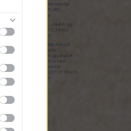
*urva faraszto, de ezt nem mondja
eki senki.
(
2020.07.12. 21:40
)
betegedő élelmiszeripar
light777:
megbetegítő.... inkább így
 a helyes cím...
(
2020.07.12. 14:55
)
betegedő élelmiszeripar
ar:
Nagy részt egyetértek a poszt
nivalójával, kivéve a Trump
nyzat hibáztatását. Pont ugyanazok
dekkörök írányítanak most is mint
lyik elnök alatt. Persze nem a
mberekre gondol...
(
2020.07.12. 09:47
)
betegedő élelmiszeripar
ó 20
dek
.0
gyzések
,
kommentek
gyzések
,
kommentek