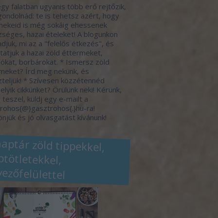
gy falatban ugyanis több erő rejtőzik,
gondolnád: te is tehetsz azért, hogy
ekeid is még sokáig ehessenek
séges, hazai ételeket! A blogunkon
djuk, mi az a "felelős étkezés", és
atjuk a hazai zöld éttermeket,
ókat, borbárokat. * Ismersz zöld
meket? Írd meg nekünk, és
zteljük! * Szívesen közzétennéd
elyik cikkünket? Örülünk neki! Kérünk,
 teszel, küldj egy e-mailt a
rohos{@}gasztrohos{.}hu-ra!
njük és jó olvasgatást kívánunk!
naptár zöld tippekkel,
eptötletekkel,
vezőfelülettel