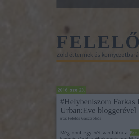
FELEL
Zöld éttermek és környezetbará
2016. sze 23.
#Helybeniszom Farkas L
Urban:Eve bloggerével
írta:
Felelős Gasztrohős
Még pont egy hét van hátra a
Bre
kampányából, a #helybeniszom kíhív