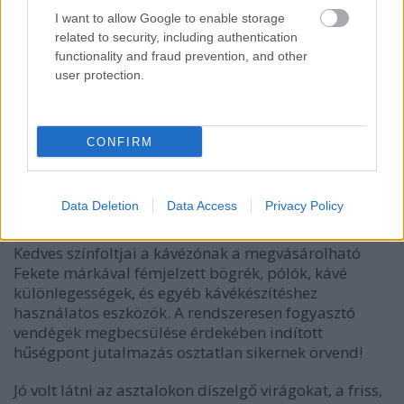
I want to allow Google to enable storage
related to security, including authentication
functionality and fraud prevention, and other
user protection.
CONFIRM
Data Deletion
Data Access
Privacy Policy
Kedves színfoltjai a kávézónak a megvásárolható
Fekete márkával fémjelzett bögrék, pólók, kávé
különlegességek, és egyéb kávékészítéshez
használatos eszközök. A rendszeresen fogyasztó
vendégek megbecsülése érdekében indított
hűségpont jutalmazás osztatlan sikernek örvend!
Jó volt látni az asztalokon díszelgő virágokat, a friss,