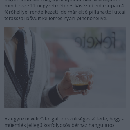
mindössze 11 négyzetméteres kávézó bent csupán 4
férőhellyel rendelkezett, de már első pillanattól utcai
terasszal bővült kellemes nyári pihenőhellyé.
Az egyre növekvő forgalom szükségessé tette, hogy a
műemlék jellegű körfolyosós bérház hangulatos