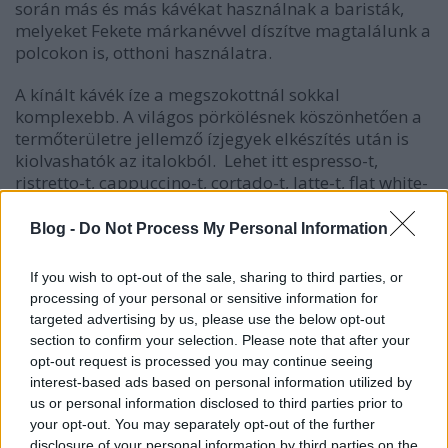
során más és más kávékat használnak a baristák,
melyeket Fekete márkanévvel díszítve magtalálunk a
polcokon is, otthoni használatra.
A kínált kávék íze a megszokottnál sokkal
komplexebb. A világos pörkölésnek köszönhetően a
termőterületre jellemző ízjegyek elkészítés után is
kiolvashatók az italokból. Lehet itt espresso-t,
ristretto-t, cappuccino-t, cortado-t, latte-t, flat white-
ot kérni, de a filterkávé kedvelőinek is széles a
választék. Legújabb kávéjuk hideg áztatással készül,
Blog -
Do Not Process My Personal Information
és nitrogénnel csapolják.
If you wish to opt-out of the sale, sharing to third parties, or
A precíz kávéitalok mellett komoly reggeli kínálattal
processing of your personal or sensitive information for
bővítették étlapjukat. Hidegen préselt
targeted advertising by us, please use the below opt-out
gyümölcslevek, rengeteg házi sütemény és
section to confirm your selection. Please note that after your
egészségtudatos konyha várja az oda látogatókat. A
opt-out request is processed you may continue seeing
gondosság megmutatkozik az alapanyag-
interest-based ads based on personal information utilized by
vásárlásnál: az biodinamikus biogazdálkodásból
us or personal information disclosed to third parties prior to
származó tej, a fair trade minősítésű teák esetében
your opt-out. You may separately opt-out of the further
is. A felhasznált tojást a boldogon kapirgáló
disclosure of your personal information by third parties on the