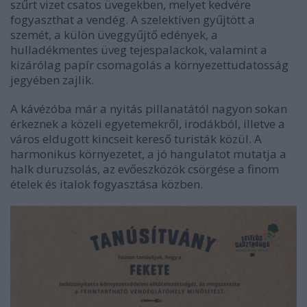
szűrt vizet csatos üvegekben, melyet kedvére
fogyaszthat a vendég. A szelektíven gyűjtött a
szemét, a külön üveggyűjtő edények, a
hulladékmentes üveg tejespalackok, valamint a
kizárólag papír csomagolás a környezettudatosság
jegyében zajlik.
A kávézóba már a nyitás pillanatától nagyon sokan
érkeznek a közeli egyetemekről, irodákból, illetve a
város eldugott kincseit kereső turisták közül. A
harmonikus környezetet, a jó hangulatot mutatja a
halk duruzsolás, az evőeszközök csörgése a finom
ételek és italok fogyasztása közben.