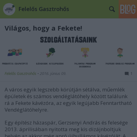
Felelős Gasztrohős
Világos, hogy a Fekete!
Felelős Gasztrohős
•
2016. június 09.
1
A város egyik legszebb körútján sétálva, műemlék
épületek és számos vendéglátóhely között találunk
rá a Fekete kávézóra, az egyik legújabb Fenntartható
Vendéglátóhelyre.
Egy építész házaspár, Gerzsenyi András és felesége
2013. áprilisában nyitotta meg kis dizájnboltjuk
helyén az akkor még apró újhullámos kávézóját. A