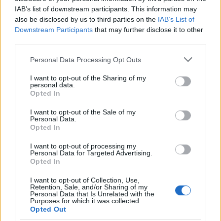
youtyúkok
adják, a zöldség és gyümölcslevek a
IAB’s list of downstream participants. This information may
maguk természetes finomságában kerülnek a
also be disclosed by us to third parties on the
IAB’s List of
palackokba.
Downstream Participants
that may further disclose it to other
third parties.
Please note that this website/app uses one or more Google
Personal Data Processing Opt Outs
services and may gather and store information including but
not limited to your visit or usage behaviour. You may click to
I want to opt-out of the Sharing of my
personal data.
grant or deny consent to Google and its third-party tags to
Opted In
use your data for below specified purposes in below Google
consent section.
I want to opt-out of the Sale of my
Personal Data.
Opted In
I want to opt-out of processing my
Personal Data for Targeted Advertising.
Opted In
I want to opt-out of Collection, Use,
Retention, Sale, and/or Sharing of my
Personal Data that Is Unrelated with the
Purposes for which it was collected.
Opted Out