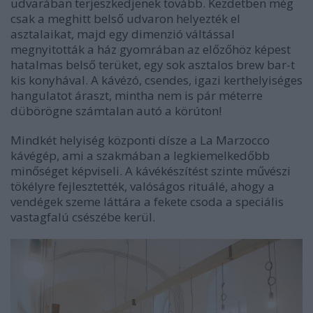
udvarában terjeszkedjenek tovább. Kezdetben még
csak a meghitt belső udvaron helyezték el
asztalaikat, majd egy dimenzió váltással
megnyitották a ház gyomrában az előzőhöz képest
hatalmas belső terüket, egy sok asztalos brew bar-t
kis konyhával. A kávézó, csendes, igazi kerthelyiséges
hangulatot áraszt, mintha nem is pár méterre
dübörögne számtalan autó a körúton!
Mindkét helyiség központi dísze a La Marzocco
kávégép, ami a szakmában a legkiemelkedőbb
minőséget képviseli. A kávékészítést szinte művészi
tökélyre fejlesztették, valóságos rituálé, ahogy a
vendégek szeme láttára a fekete csoda a speciális
vastagfalú csészébe kerül.