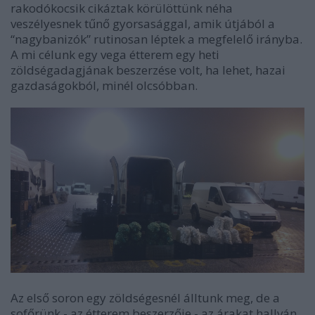
rakodókocsik cikáztak körülöttünk néha
veszélyesnek tűnő gyorsasággal, amik útjából a
“nagybanizók” rutinosan léptek a megfelelő irányba.
A mi célunk egy vega étterem egy heti
zöldségadagjának beszerzése volt, ha lehet, hazai
gazdaságokból, minél olcsóbban.
Az első soron egy zöldségesnél álltunk meg, de a
sofőrünk - az étterem beszerzője - az árakat hallván