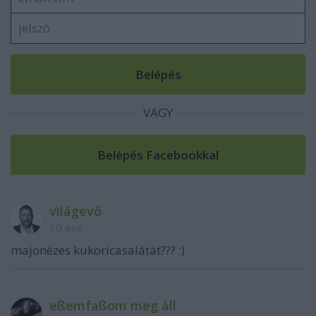
VAGY
világevő
10 éve
majonézes kukoricasalátát??? :)
eßemfaßom meg áll