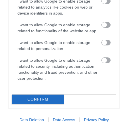
I want to allow Google to enable storage
related to analytics like cookies on web or
device identifiers in apps.
I want to allow Google to enable storage
related to functionality of the website or app.
I want to allow Google to enable storage
A két legkedvesebb termelő, akikkel találkoztunk
related to personalization.
úgy tűnt, valóban a sajt termékét árulta. Egyikük egy
középkorú férfi volt, aki kizárólag fejes salátát árult.
I want to allow Google to enable storage
Azt mondta, két hete jár ki mindennap egy Pest
related to security, including authentication
megyei településről, és addig jön, amíg el nem kel az
functionality and fraud prevention, and other
összes terménye. Másikuk egy karfiolt és brokkolit
user protection.
áruló férfi volt, aki a szomszédjával beszélgetett,
mikor megálltunk nála. Csupán néhány ládányi
karfiolja volt már csak, azok azonban szépek, frissek,
CONFIRM
egészségesek. Amikor az árról érdeklődtünk, rögtön
elővett egy mérleget és felajánlotta, hogy leméri
nekünk, melyik láda hány kilót nyom. Mindkettőjük
Data Deletion
Data Access
Privacy Policy
kedélyes, mosolygós, és egyben borzasztóan