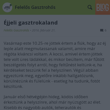
Felelős Gasztrohős
Éjjeli gasztrokaland
Felelős Gasztrohős
•
2016. február 21.
6
Vasárnap este 10.25-re jöttek értem a fiúk, hogy az éj
leple alatt megmutassanak valamit, amire már
régóta kíváncsi voltam. A kocsi, amivel értem jöttek
tele volt üres ládákkal, és mikor beültem, már fűtött
beszélgetés folyt arról, hogy feltűnést keltünk-e, ha
kérdéseket teszünk fel a helyszínen. Végül abban
egyeztünk meg, egyelőre inkább hallgatózunk,
körülnézünk és fülelünk - esetleg ha tudunk, fotót
készítünk.
Január első hétvégéjén hideg, ködös időben
érkeztünk a helyszínre, ahol már nyüzsgött az élet.
Kisebb és nagyobb autók, teherautók és