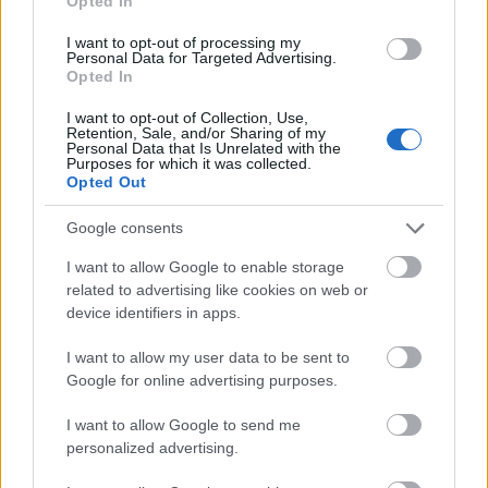
Mellette egy asszony kimért hüvelyeseket árult. Az
Opted In
egyik zacskóra mutattunk, és megkérdeztük, milyen
I want to opt-out of processing my
fajta az a pici, fehér színű bab. “Az? Csicseriborsó!” -
Personal Data for Targeted Advertising.
vágta rá. Benéztünk a teherautójába és miután
Opted In
láttuk, hogy a kimérést 20 kilós zacskókból teszi,
I want to opt-out of Collection, Use,
amelyeken magyar szó nem szerepel, tájékoztattuk
Retention, Sale, and/or Sharing of my
róla, hogy nem csicseriborsót árul, de nem adtuk a
Personal Data that Is Unrelated with the
Purposes for which it was collected.
fejünket veszekedésre. Szomorú volt látni, hogy a
Opted Out
bezacskózott hüvelyesek szakasztott úgy néznek ki,
mint azok a “magam fejtettem” babok és lencsék,
Google consents
amiket a budapesti piacokon idős,
fejkötős nénik
árulnak
. Sok áru, miután kikerül a Nagybaniról és a
I want to allow Google to enable storage
konyhánkig vezető rögös úton megpihen valamelyik
related to advertising like cookies on web or
vásárcsarnokban, az éj leple alatt új származási
device identifiers in apps.
helyet is kap: Magyarországot.
I want to allow my user data to be sent to
Google for online advertising purposes.
I want to allow Google to send me
personalized advertising.