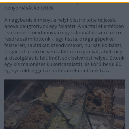
megfáradt és talán kicsit reményvesztett emberek
benyomását keltették.
A nagybanis élményt a helyi bisztró tette teljessé,
ahova beugrottunk egy falatért. A várttal ellentétben
- valamiért mindannyian egy talponálló-szerű retro
restire számítottunk -, egy tiszta, drága gépekkel
felszerelt, salátákat, szendvicseket, hurkát, kolbászt,
pogácsát áruló helyen találtuk magunkat, ahol még
a kiszolgálás is felülmúlt sok belvárosi helyet. Ettünk
egy kis majonézes kukoricasalátát, és körülbelül 80
kg-nyi zöldséggel az autóban elindultunk haza.