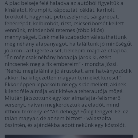
A piac belseje felé haladva az autóból figyeltük a
kínálatot. Krumplit, káposztát, céklát, karfiolt,
brokkolit, hagymát, petrezselymet, sárgarépát,
fehérrépát, kelbimbót, rizst, csicseriborsót kellett
vennünk, mindenből tetemes (több kilós)
mennyiséget. Ezek mellé szabadon választhattunk
még néhány alapanyagot, ha találtunk jó minőségűt
jó áron - azt ígérte a séf, beleépíti majd az étlapba.
“Én még csak néhány hónapja járok ki, ezért
nincsenek meg a fix embereim” - mondta Józsi.
“Nehéz megtalálni a jó árusokat, ami hatványozódik
akkor, ha kifejezetten magyar terméket keresel.”
Ekkor éppen leparkoltunk egy srác mellett, akinek
kilenc féle almája volt kitéve a teherautója mögé.
Miután játszottunk egy kör almafajta-felismerő
versenyt, naívan megkérdeztük az eladót, mind
itthoni termény-e? “Áh dehogy! Főleg lengyel. Ez, ez
talán magyar, de az sem biztos” - válaszolta
őszintén, és ajándékba adott nekünk egy kóstolót.