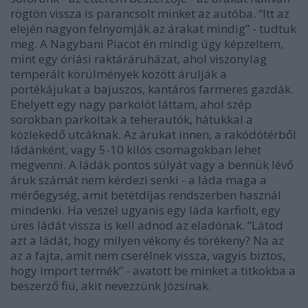
rögtön vissza is parancsolt minket az autóba. “Itt az
elején nagyon felnyomják az árakat mindig” - tudtuk
meg. A Nagybani Piacot én mindig úgy képzeltem,
mint egy óriási raktáráruházat, ahol viszonylag
temperált körülmények között árulják a
portékájukat a bajuszos, kantáros farmeres gazdák.
Ehelyett egy nagy parkolót láttam, ahol szép
sorokban parkoltak a teherautók, hátukkal a
közlekedő utcáknak. Az árukat innen, a rakódótérből
ládánként, vagy 5-10 kilós csomagokban lehet
megvenni. A ládák pontos súlyát vagy a bennük lévő
áruk számát nem kérdezi senki - a láda maga a
mérőegység, amit betétdíjas rendszerben használ
mindenki. Ha veszel ugyanis egy láda karfiolt, egy
üres ládát vissza is kell adnod az eladónak. “Látod
azt a ládát, hogy milyen vékony és törékeny? Na az
az a fajta, amit nem cserélnek vissza, vagyis biztos,
hogy import termék” - avatott be minket a titkokba a
beszerző fiú, akit nevezzünk Józsinak.