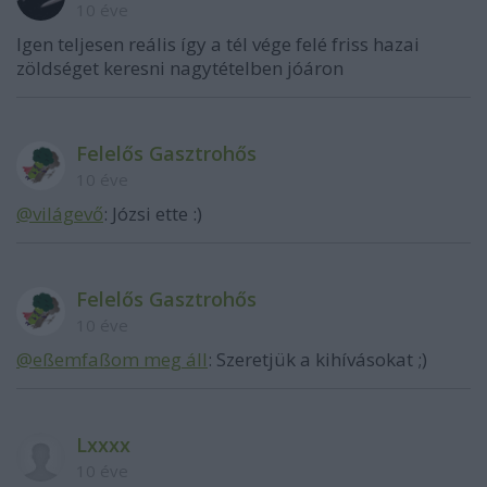
10 éve
Igen teljesen reális így a tél vége felé friss hazai
zöldséget keresni nagytételben jóáron
Felelős Gasztrohős
10 éve
@világevő
: Józsi ette :)
Felelős Gasztrohős
10 éve
@eßemfaßom meg áll
: Szeretjük a kihívásokat ;)
Lxxxx
10 éve