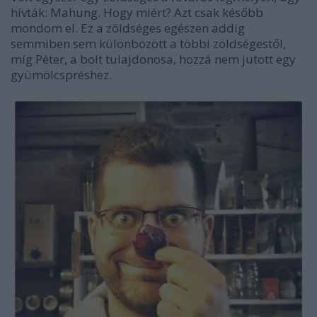
hívták: Mahung. Hogy miért? Azt csak később
mondom el. Ez a zöldséges egészen addig
semmiben sem különbözött a többi zöldségestől,
míg Péter, a bolt tulajdonosa, hozzá nem jutott egy
gyümölcspréshez.