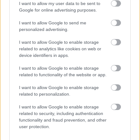
I want to allow my user data to be sent to
fenséges italát a Gasztrohős molinóból készült
Google for online advertising purposes.
fotelben, újrahasznosított mézes bödönből
hörpinthette fel; és megbocsátá az alkalmankénti
I want to allow Google to send me
banán és ananász felhasználását. Már csak a
personalized advertising.
környezetkímélő tisztítószerek hiányoznak innen –
ötlött fel benne, de azonnal el is hessegette a
I want to allow Google to enable storage
gondolatot, amint – az ital hatására – napsütötte
related to analytics like cookies on web or
mezők, érett gyümölcsöktől roskadozó fák és
device identifiers in apps.
szökellő őzgidák jutottak eszébe.
I want to allow Google to enable storage
Na jó, nem. Mindenesetre menjetek el a
Mahungba
related to functionality of the website or app.
(Tűzoltó utca 22.), és győzzétek meg Pétert arról a
fránya öko tiszítítószerről. Mesés élmény lesz.
I want to allow Google to enable storage
related to personalization.
I want to allow Google to enable storage
related to security, including authentication
functionality and fraud prevention, and other
user protection.