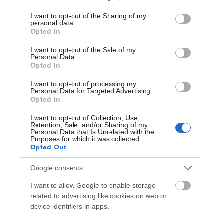
services and may gather and store information including but
not limited to your visit or usage behaviour. You may click to
I want to opt-out of the Sharing of my
personal data.
grant or deny consent to Google and its third-party tags to
Opted In
use your data for below specified purposes in below Google
consent section.
I want to opt-out of the Sale of my
Personal Data.
Opted In
I want to opt-out of processing my
Personal Data for Targeted Advertising.
Egy rendes koktélkotyvasztónak címerállata is kell
Opted In
hogy legyen, ez pedig a Mahungban a feketemacska.
I want to opt-out of Collection, Use,
Péter álltása szerint azért, mert játékos,
Retention, Sale, and/or Sharing of my
kiszámíthatatlan és szerencsét hoz. Vagyis minden
Personal Data that Is Unrelated with the
Purposes for which it was collected.
adott a sikerhez, főleg, hogy egy egyszer, hosszú és
Opted Out
fárasztó napja végén betért a Mahungba a Felelős
Gasztrohős is. A hős pedig látá,
Google consents
hogy így jó, s örömét lelé a Mahungban. A Felelős
Gasztrohős szemei nem győztek gyönyörködni a
I want to allow Google to enable storage
related to advertising like cookies on web or
szelektív szemétgyűjtőben, a bio almalében és a
device identifiers in apps.
perlátorban. S ez még nem minden: az évszaknak
megfelelő gyümölcsökből és zöldségekből kevert