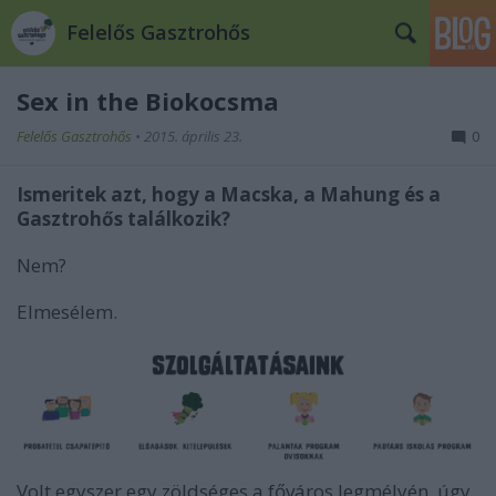
Felelős Gasztrohős
Sex in the Biokocsma
Felelős Gasztrohős
•
2015. április 23.
0
Ismeritek azt, hogy a Macska, a Mahung és a
Gasztrohős találkozik?
Nem?
Elmesélem.
Volt egyszer egy zöldséges a főváros legmélyén, úgy