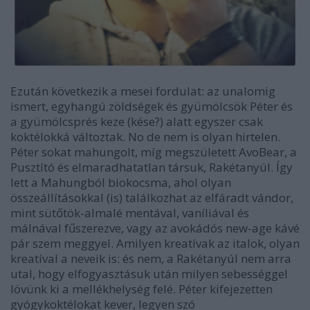
Ezután következik a mesei fordulat: az unalomig
ismert, egyhangú zöldségek és gyümölcsök Péter és
a gyümölcsprés keze (kése?) alatt egyszer csak
koktélokká változtak. No de nem is olyan hirtelen.
Péter sokat mahungolt, míg megszületett AvoBear, a
Pusztító és elmaradhatatlan társuk, Rakétanyúl. Így
lett a Mahungból biokocsma, ahol olyan
összeállításokkal (is) találkozhat az elfáradt vándor,
mint sütőtök-almalé mentával, vaníliával és
málnával fűszerezve, vagy az avokádós new-age kávé
pár szem meggyel. Amilyen kreatívak az italok, olyan
kreatíval a neveik is: és nem, a Rakétanyúl nem arra
utal, hogy elfogyasztásuk után milyen sebességgel
lövünk ki a mellékhelység felé. Péter kifejezetten
gyógykoktélokat kever, legyen szó