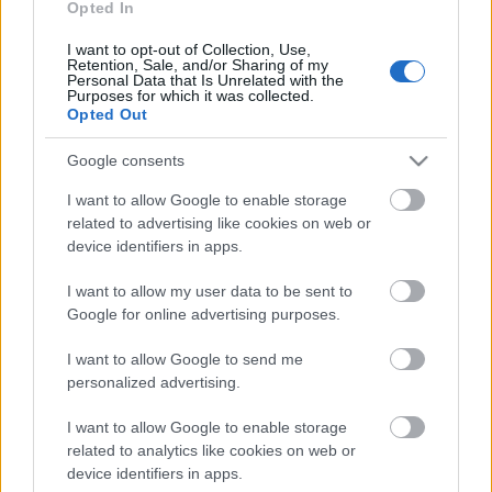
Opted In
és írd meg nekünk, ki a kedvenc termelőd - akkor is,
ha nem vagy blogger!
I want to opt-out of Collection, Use,
Retention, Sale, and/or Sharing of my
Personal Data that Is Unrelated with the
Fotó: Turi Anikó
Purposes for which it was collected.
Opted Out
Google consents
I want to allow Google to enable storage
Címkék:
piac
friss
zöldség
magyar termék
helyi
vásárcsarnok
related to advertising like cookies on web or
őstermelő
termelő
szezonális
cafeblog
fogj kezet a
device identifiers in apps.
termelővel
rizsázzunk
I want to allow my user data to be sent to
Google for online advertising purposes.
I want to allow Google to send me
Ajánlott bejegyzések:
personalized advertising.
I want to allow Google to enable storage
Ezekre figyelj, ha ételt rendelsz a vírus
related to analytics like cookies on web or
idején!
device identifiers in apps.