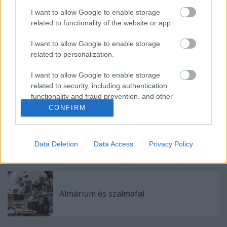
I want to allow Google to enable storage
related to functionality of the website or app.
Immunrendszert támogató hazai
alapanyagok
I want to allow Google to enable storage
related to personalization.
I want to allow Google to enable storage
Kevesebb hússal is boldog az élet | 2.
related to security, including authentication
rész
functionality and fraud prevention, and other
user protection.
CONFIRM
Moha Ház - a rendezvényhelyszín,
Data Deletion
Data Access
Privacy Policy
aminek nem csak a neve zöld
Almárium és szalmafal