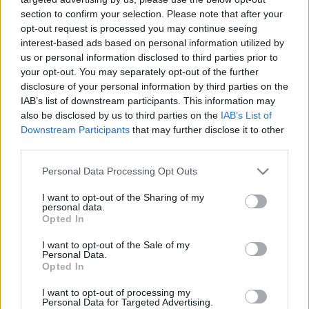
bedarálta az ő életüket is: a szülei tavasszal
section to confirm your selection. Please note that after your
elveteményeztek a családnak, és nyáron már a téesznek
opt-out request is processed you may continue seeing
arattak. Edit mesélt egy családi fényképről, amin az
interest-based ads based on personal information utilized by
Édesapja, az Édesanyja és a legfiatalabb nővére szedik
us or personal information disclosed to third parties prior to
a termést a téesznek. A képen a valaha nagydarab
your opt-out. You may separately opt-out of the further
Édesapja csontsovány volt, felemésztette az
disclosure of your personal information by third parties on the
államosítás. Később azért, hogy Edit Édesanyját – aki
IAB’s list of downstream participants. This information may
egy apró, törékeny, szelíd asszony volt – kímélje és a
also be disclosed by us to third parties on the
IAB’s List of
földhöz is közel maradhasson, Édesapja belépett a
Downstream Participants
that may further disclose it to other
téeszbe. Így maradhatott meg a kapcsolata a
third parties.
termőfölddel, a gazdálkodással."
Please note that this website/app uses one or more Google
Personal Data Processing Opt Outs
services and may gather and store information including but
Egyre több gasztrobloggerről derül ki, hogy bizony
not limited to your visit or usage behaviour. You may click to
I want to opt-out of the Sharing of my
nekik is van kedvenc piacuk és termelőjük. Ami
personal data.
grant or deny consent to Google and its third-party tags to
pedig még jobb, hogy meg is osztják velünk, hogy
Opted In
use your data for below specified purposes in below Google
kik ők és mit árulnak! Ismerjétek meg a
Rizsázzunk
consent section.
szerzőjének, Ancsának kedvenc termelőjét és Edit
I want to opt-out of the Sale of my
Personal Data.
élettörténetét!
Opted In
Csatlakozz te is a
Fogj kezet a termelővel!
I want to opt-out of processing my
Personal Data for Targeted Advertising.
kampányunkhoz,