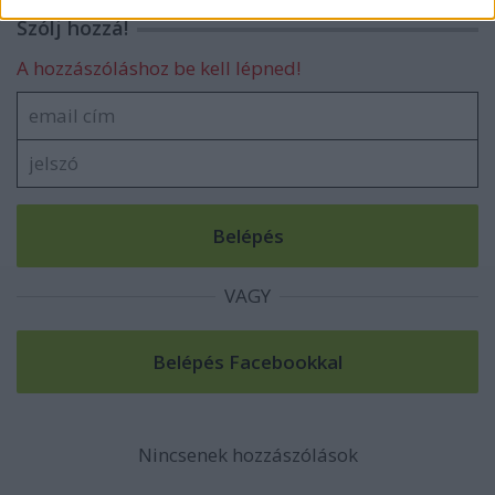
related to security, including authentication
Szólj hozzá!
functionality and fraud prevention, and other
user protection.
A hozzászóláshoz be kell lépned!
VAGY
Nincsenek hozzászólások