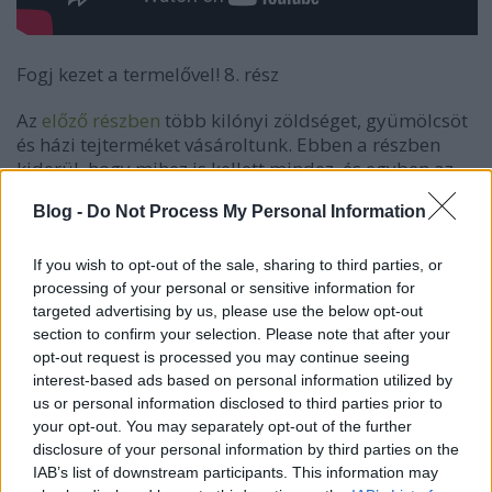
Fogj kezet a termelővel! 8. rész
Az
előző részben
több kilónyi zöldséget, gyümölcsöt
és házi tejterméket vásároltunk. Ebben a részben
kiderül, hogy mihez is kellett mindez, és egyben az
is, hogy vajon megfér-e négy nő egy konyhában?
Blog -
Do Not Process My Personal Information
A recepteket és a fő séfkedést köszönjük Galambos
Katának, a helyszínt pedig Doró Vikinek!
If you wish to opt-out of the sale, sharing to third parties, or
processing of your personal or sensitive information for
targeted advertising by us, please use the below opt-out
section to confirm your selection. Please note that after your
opt-out request is processed you may continue seeing
A
Fogj kezet a termelővel!
kampány a Földművelésügyi
interest-based ads based on personal information utilized by
Minisztérium támogatásával, a Zöld Forrás pályázat
us or personal information disclosed to third parties prior to
keretén belül valósul meg.
your opt-out. You may separately opt-out of the further
disclosure of your personal information by third parties on the
IAB’s list of downstream participants. This information may