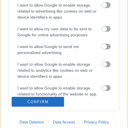
I want to allow Google to enable storage
Moha Ház - a rendezvényhelyszín,
related to advertising like cookies on web or
aminek nem csak a neve zöld
device identifiers in apps.
I want to allow my user data to be sent to
Google for online advertising purposes.
Zöld, vegán oázis Debrecenben
I want to allow Google to send me
personalized advertising.
I want to allow Google to enable storage
related to analytics like cookies on web or
Mezna bizonyított
device identifiers in apps.
I want to allow Google to enable storage
related to functionality of the website or app.
CONFIRM
Júliusi szezonális receptek
I want to allow Google to enable storage
related to personalization.
Data Deletion
Data Access
Privacy Policy
I want to allow Google to enable storage