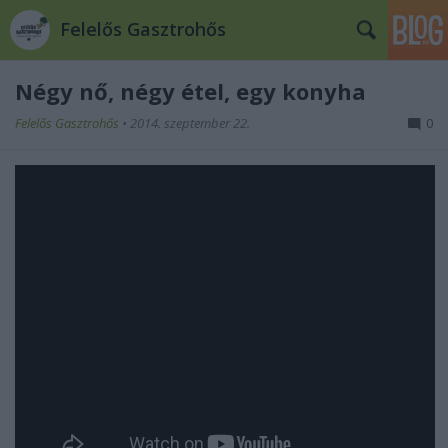
Felelős Gasztrohős
Négy nő, négy étel, egy konyha
Felelős Gasztrohős
•
2014. szeptember 22.
0