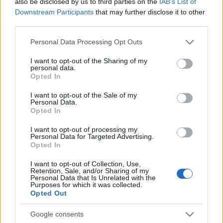
also be disclosed by us to third parties on the
IAB’s List of
Downstream Participants
that may further disclose it to other
third parties.
Please note that this website/app uses one or more Google
Personal Data Processing Opt Outs
services and may gather and store information including but
not limited to your visit or usage behaviour. You may click to
I want to opt-out of the Sharing of my
personal data.
grant or deny consent to Google and its third-party tags to
Opted In
use your data for below specified purposes in below Google
Címkék:
piac
főzés
recept
zöldség
komposzt
környezetbarát
consent section.
vásárcsarnok
komposztálás
egészséges étkezés
kistermelő
I want to opt-out of the Sale of my
Personal Data.
helyi étel
fogj kezet a termelővel
szezonális recept
Opted In
I want to opt-out of processing my
Personal Data for Targeted Advertising.
Opted In
Ajánlott bejegyzések:
I want to opt-out of Collection, Use,
Retention, Sale, and/or Sharing of my
Personal Data that Is Unrelated with the
Purposes for which it was collected.
Hogyan foglald le a csemetét (nem csak)
Opted Out
a Föld Napján?
Google consents