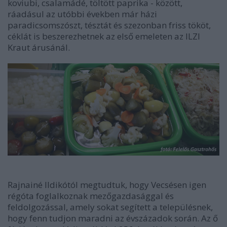
koviubi, csalamádé, töltött paprika - között,
ráadásul az utóbbi években már házi
paradicsomszószt, tésztát és szezonban friss tököt,
céklát is beszerezhetnek az első emeleten az ILZI
Kraut árusánál.
Rajnainé Ildikótól megtudtuk, hogy Vecsésen igen
régóta foglalkoznak mezőgazdasággal és
feldolgozással, amely sokat segített a településnek,
hogy fenn tudjon maradni az évszázadok során. Az ő