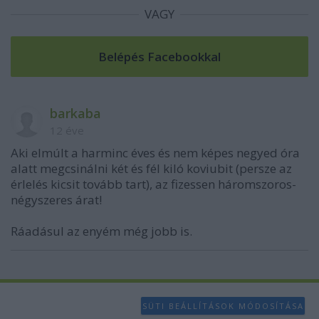
VAGY
barkaba
12 éve
Aki elmúlt a harminc éves és nem képes negyed óra
alatt megcsinálni két és fél kiló koviubit (persze az
érlelés kicsit tovább tart), az fizessen háromszoros-
négyszeres árat!
Ráadásul az enyém még jobb is.
SÜTI BEÁLLÍTÁSOK MÓDOSÍTÁSA