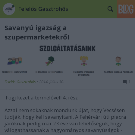
Felelős Gasztrohős
Savanyú igazság a
szupermarketekről
Felelős Gasztrohős
•
2014. július 30.
1
Fogj kezet a termelővel! 4. rész
Azzal nem sokaknak mondunk újat, hogy Vecsésen
tudják, hogy kell savanyítani. A Fehérvári úti piacra
járóknak pedig már 23 éve van lehetőségük, hogy
válogathassanak a hagyományos savanyúságok -