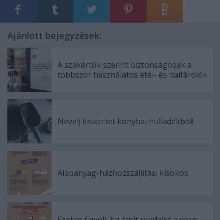
Ajánlott bejegyzések:
A szakértők szerint biztonságosak a
többször használatos étel- és italtárolók
Nevelj kiskertet konyhai hulladékból!
Alapanyag-házhozszállítási kisokos
Ezekre figyelj, ha ételt rendelsz a vírus