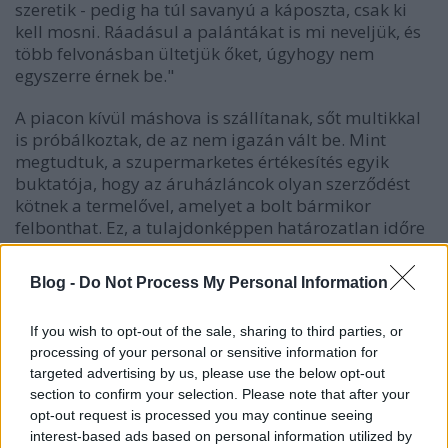
szeretik - pedig ha túl savanyú a káposzta, csak ki
kell mosni. Ráadásul a palántákat is mi neveljük, és
több felvonásban ültetjük őket, úgyhogy nem
egyszerre érnek be."
A piacon kívül máshova is szállítanak, sőt multikkal
is próbálkoztak, de az nem igazán vált be. Mint
megtudtuk, a szupermarketes értékesítés egyik
buktatója, hogy az áruházláncok olyan szerződést
kötnek a termelővel, amelyet a bolt bármikor
felbonthat. Ez, a tulajdonképpen határozatlan időre
szóló szerződéskötés a termelőknek kockázatos:
Ildikóék például a szerződés alapján tennék el
Blog -
Do Not Process My Personal Information
szeptember környékén a megállapodás szerinti
mennyiséget, amihez be kell ruházniuk egy nagy
If you wish to opt-out of the sale, sharing to third parties, or
összeget. Ha pedig az áruház évközben felmondja a
processing of your personal or sensitive information for
szerződést, akkor a termelő nem tud mit csinálni az
targeted advertising by us, please use the below opt-out
eltett, nagyobb mennyiséggel - rajta marad.
section to confirm your selection. Please note that after your
Ráadásul egy halom extra kiadással is jár az
opt-out request is processed you may continue seeing
áruházláncas
interest-based ads based on personal information utilized by