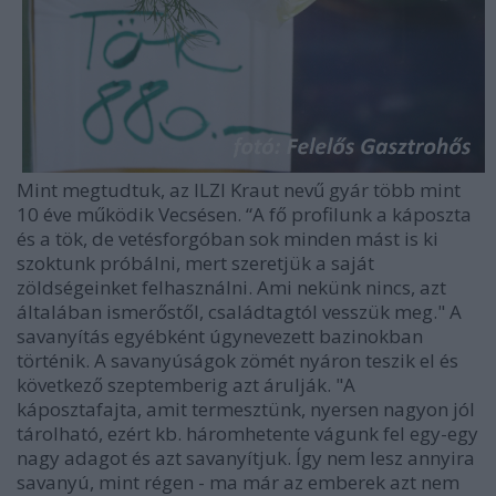
Mint megtudtuk, az ILZI Kraut nevű gyár több mint
10 éve működik Vecsésen. “A fő profilunk a káposzta
és a tök, de vetésforgóban sok minden mást is ki
szoktunk próbálni, mert szeretjük a saját
zöldségeinket felhasználni. Ami nekünk nincs, azt
általában ismerőstől, családtagtól vesszük meg." A
savanyítás egyébként úgynevezett bazinokban
történik. A savanyúságok zömét nyáron teszik el és
következő szeptemberig azt árulják. "A
káposztafajta, amit termesztünk, nyersen nagyon jól
tárolható, ezért kb. háromhetente vágunk fel egy-egy
nagy adagot és azt savanyítjuk. Így nem lesz annyira
savanyú, mint régen - ma már az emberek azt nem