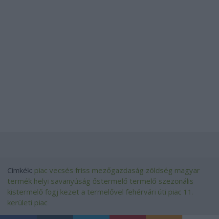
Címkék:
piac
vecsés
friss
mezőgazdaság
zöldség
magyar
termék
helyi
savanyúság
őstermelő
termelő
szezonális
kistermelő
fogj kezet a termelővel
fehérvári úti piac
11.
kerületi piac