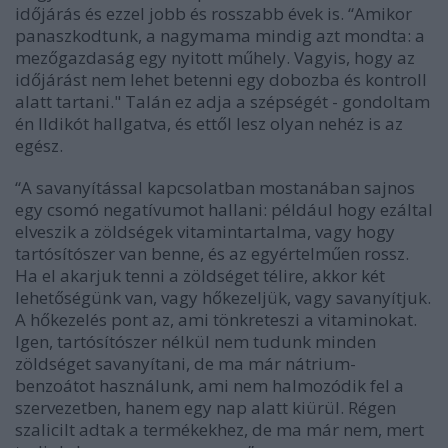
időjárás és ezzel jobb és rosszabb évek is. “Amikor
panaszkodtunk, a nagymama mindig azt mondta: a
mezőgazdaság egy nyitott műhely. Vagyis, hogy az
időjárást nem lehet betenni egy dobozba és kontroll
alatt tartani." Talán ez adja a szépségét - gondoltam
én Ildikót hallgatva, és ettől lesz olyan nehéz is az
egész.
“A savanyítással kapcsolatban mostanában sajnos
egy csomó negatívumot hallani: például hogy ezáltal
elveszik a zöldségek vitamintartalma, vagy hogy
tartósítószer van benne, és az egyértelműen rossz.
Ha el akarjuk tenni a zöldséget télire, akkor két
lehetőségünk van, vagy hőkezeljük, vagy savanyítjuk.
A hőkezelés pont az, ami tönkreteszi a vitaminokat.
Igen, tartósítószer nélkül nem tudunk minden
zöldséget savanyítani, de ma már nátrium-
benzoátot használunk, ami nem halmozódik fel a
szervezetben, hanem egy nap alatt kiürül. Régen
szalicilt adtak a termékekhez, de ma már nem, mert