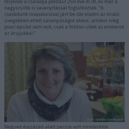
férjének a családja például 250 éve él itt, és már a
nagyszülők is savanyítással foglalkoztak. “A
családunk lovaskocsival járt be ide eladni az óriási
üvegekben eltett savanyúságot akkor, amikor még
piaci épület sem volt, csak a földön ültek az emberek
az árujukkal.”
Negyed évszázad alatt persze volt mindenféle