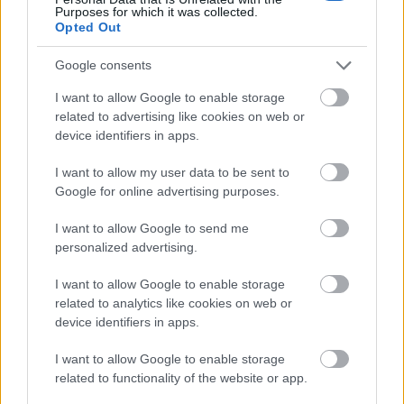
Purposes for which it was collected.
Opted Out
Google consents
I want to allow Google to enable storage
related to advertising like cookies on web or
device identifiers in apps.
beszállítás: néhány szupermarket ugyanis olyan
I want to allow my user data to be sent to
követelményeket is támaszt a beszállítók felé, ami
Google for online advertising purposes.
további több százezer forintos beruházást jelent a
termelőknek. Káposztát például néhány áruház csak
I want to allow Google to send me
bizonyos fajta - a szokásosnál vastagabb -
personalized advertising.
zacskóban vesz át. Azért a zacskóért pedig a
szokásos 2,5 forint helyett 11 forintot kell kifizetnie a
I want to allow Google to enable storage
termelőknek, ráadásul egy speciális nyomtatott
related to analytics like cookies on web or
címkét is rá kell tenni a zacskóra, ami az
device identifiers in apps.
összetevőket meghatározott módon tartalmazza.
I want to allow Google to enable storage
related to functionality of the website or app.
“A savanyító gyárnak természetesen egyébként is
szigorú szabályozásoknak kell megfelelnie ahhoz,