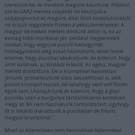
szerezzük be, és mindent magunk készítünk. Például
bio és GMO mentes szójából mi készítjük a
szójajoghurtot és magunk által őrölt tönkölybúzából
mi sütjük reggelente frissen a péksüteményeket. A
magyar termékek mellett döntünk akkor is, ha az
esetleg több munkával jár: például megkerestek
minket, hogy vegyünk pucolt fokhagymát.
Fokhagymából elég sokat használunk, tehát lenne
értelme, hogy pucoltat vásároljunk; de kiderült, hogy
amit kínálnak, az Kínából érkezik. Az egész, magyar
mellett döntöttünk. De a krumplival hasonlóan
jártunk: próbálkoztunk több beszállítóval is, akik
pucolt krumplit hoztak, de valahogy nem volt finom
egyik sem. Utánajártunk és kiderült, hogy a gépi
pucolás után a burgonya tartósítószeres kezelésen
megy át. Mi nem használunk tartósítószert, úgyhogy
itt is inkább maradtunk a pucolatlan de finom,
magyar krumplinál.”
Mivel az étteremben nem használnak tejterméket