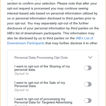
mondhatják, hogy az bio, mert van bennük egy-két
section to confirm your selection. Please note that after your
nem minősített hozzávaló is.
opt-out request is processed you may continue seeing
interest-based ads based on personal information utilized by
Mária nénitől egyébként megtudtam azt is, hogy az
us or personal information disclosed to third parties prior to
étterem modern amerikai technológiával van
your opt-out. You may separately opt-out of the further
disclosure of your personal information by third parties on the
felszerelve, és nagyon ügyelnek rá, hogy az ételekben
IAB’s list of downstream participants. This information may
megmaradjanak a tápanyagok. A zöldségek, amikor
also be disclosed by us to third parties on the
IAB’s List of
lehet párolva kerülnek az ételbe. A salátás pult
Downstream Participants
that may further disclose it to other
kínálatában is párolt fokhagyma található, így az
third parties.
erélyes illatanyagok távoznak, az értékes összetevők
jelentős része pedig megmarad. Mikró csak azoknak
Please note that this website/app uses one or more Google
Personal Data Processing Opt Outs
a vendégeknek a kedvéért került a konyhába, akik
services and may gather and store information including but
nagyon sietnek, és kifejezetten kérik, hogy a
not limited to your visit or usage behaviour. You may click to
I want to opt-out of the Sharing of my
personal data.
gőzmelegítés néhány perce helyett gyorsabban
grant or deny consent to Google and its third-party tags to
Opted In
kerüljön eléjük az étel.
use your data for below specified purposes in below Google
consent section.
I want to opt-out of the Sale of my
Personal Data.
Opted In
I want to opt-out of processing my
Personal Data for Targeted Advertising.