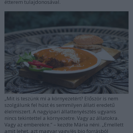
étterem tulajdonosával.
„Mit is teszünk mi a környezetért? Először is nem
szolgálunk fel húst és semmilyen állati eredetű
élelmiszert. A nagyipari állattenyésztés ugyanis
nincs tekintettel a környezetre. Vagy az állatokra.
Vagy az emberekre.” – kezdte Mária néni. „Emellett
amit lehet, azt magyar vagy/és bio forrásból