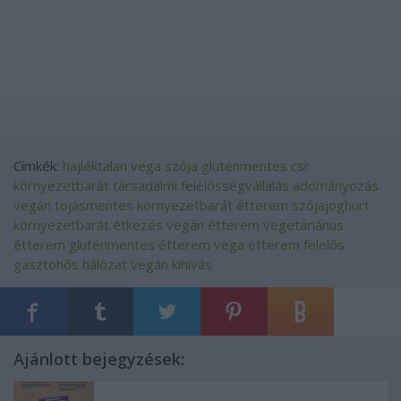
Címkék:
hajléktalan
vega
szója
gluténmentes
csr
környezetbarát
társadalmi felelősségvállalás
adományozás
vegán
tojásmentes
környezetbarát étterem
szójajoghurt
környezetbarát étkezés
vegán étterem
vegetáriánus
étterem
gluténmentes étterem
vega étterem
felelős
gasztohős hálózat
vegán kihívás
Ajánlott bejegyzések: