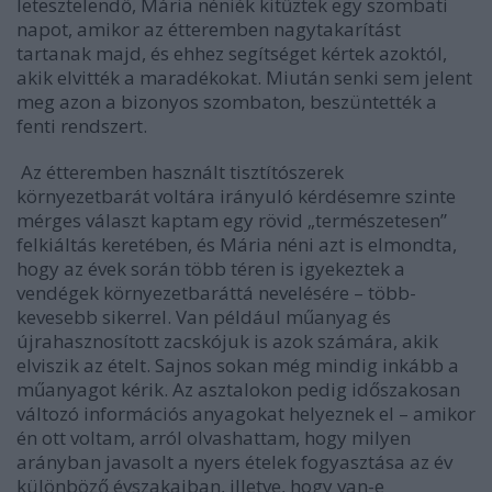
letesztelendő, Mária néniék kitűztek egy szombati
napot, amikor az étteremben nagytakarítást
tartanak majd, és ehhez segítséget kértek azoktól,
akik elvitték a maradékokat. Miután senki sem jelent
meg azon a bizonyos szombaton, beszüntették a
fenti rendszert.
Az étteremben használt tisztítószerek
környezetbarát voltára irányuló kérdésemre szinte
mérges választ kaptam egy rövid „természetesen”
felkiáltás keretében, és Mária néni azt is elmondta,
hogy az évek során több téren is igyekeztek a
vendégek környezetbaráttá nevelésére – több-
kevesebb sikerrel. Van például műanyag és
újrahasznosított zacskójuk is azok számára, akik
elviszik az ételt. Sajnos sokan még mindig inkább a
műanyagot kérik. Az asztalokon pedig időszakosan
változó információs anyagokat helyeznek el – amikor
én ott voltam, arról olvashattam, hogy milyen
arányban javasolt a nyers ételek fogyasztása az év
különböző évszakaiban, illetve, hogy van-e