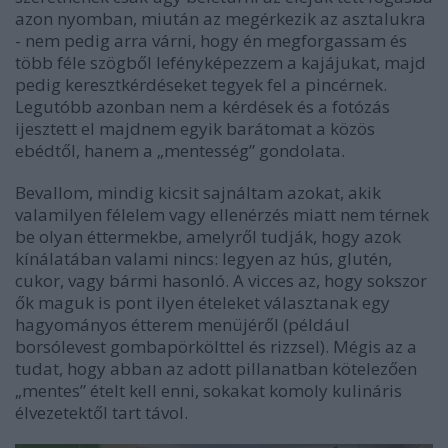
azon nyomban, miután az megérkezik az asztalukra
- nem pedig arra várni, hogy én megforgassam és
több féle szögből lefényképezzem a kajájukat, majd
pedig keresztkérdéseket tegyek fel a pincérnek.
Legutóbb azonban nem a kérdések és a fotózás
ijesztett el majdnem egyik barátomat a közös
ebédtől, hanem a „mentesség” gondolata.
Bevallom, mindig kicsit sajnáltam azokat, akik
valamilyen félelem vagy ellenérzés miatt nem térnek
be olyan éttermekbe, amelyről tudják, hogy azok
kínálatában valami nincs: legyen az hús, glutén,
cukor, vagy bármi hasonló. A vicces az, hogy sokszor
ők maguk is pont ilyen ételeket választanak egy
hagyományos étterem menüjéről (például
borsólevest gombapörkölttel és rizzsel). Mégis az a
tudat, hogy abban az adott pillanatban kötelezően
„mentes” ételt kell enni, sokakat komoly kulináris
élvezetektől tart távol.