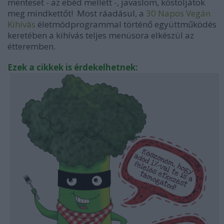
menteset - az ebéd mellett -, javaslom, kóstoljátok
meg mindkettőt! Most ráadásul, a
30 Napos Vegán
Kihívás
életmódprogrammal történő együttműködés
keretében a kihívás teljes menüsora elkészül az
étteremben.
Ezek a cikkek is érdekelhetnek: