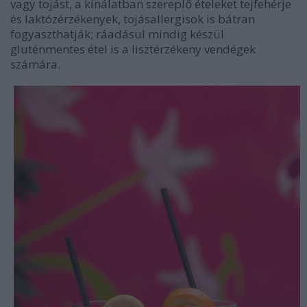
vagy tojást, a kínálatban szereplő ételeket tejfehérje
és laktózérzékenyek, tojásallergisok is bátran
fogyaszthatják; ráadásul mindig készül
gluténmentes étel is a lisztérzékeny vendégek
számára.