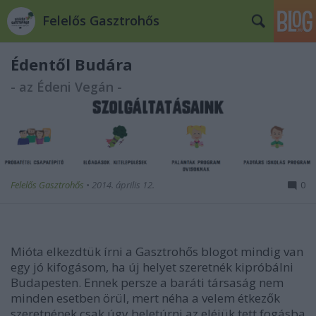
Felelős Gasztrohős
Édentől Budára
- az Édeni Vegán -
Felelős Gasztrohős
•
2014. április 12.
0
Mióta elkezdtük írni a Gasztrohős blogot mindig van
egy jó kifogásom, ha új helyet szeretnék kipróbálni
Budapesten. Ennek persze a baráti társaság nem
minden esetben örül, mert néha a velem étkezők
szeretnének csak úgy beletúrni az eléjük tett fogásba