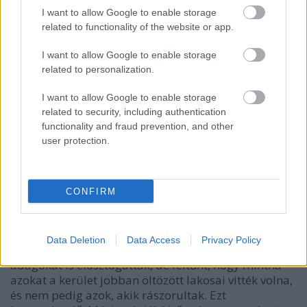
I want to allow Google to enable storage
related to functionality of the website or app.
I want to allow Google to enable storage
Ami nekem mégis talán a leginkább elnyerte a
related to personalization.
tetszésemet az az étterem társadalmi
szerepvállalása. Az évek során ugyanis jó
I want to allow Google to enable storage
related to security, including authentication
kapcsolatot alakítottak ki a tulajdonosok mind a
functionality and fraud prevention, and other
környéken lakókkal, mind a visszajáró vendégekkel.
user protection.
Vannak például néhányan, akiket ingyen vendégül
látnak itt: egy régóta visszajáró család, ahol az
apukáról kiderült, hogy agydaganata van és aki
elvesztette a munkáját; egy kerekesszékes vendég,
CONFIRM
aki egész Budapestet átutazza egy-egy alkalommal,
mikor ide jön; és sokszor kapnak ételt a közeli
vásárcsarnok környékén élő hajléktalanok is. A
Data Deletion
Data Access
Privacy Policy
tulajdonosok korábban esténként a megmaradt
adagokat is elosztogatták, de feltűnt, hogy mintha
azokat a kerület jobban öltözött lakosai vitték volna,
és nem pedig azok, akik rászorultak. Ezt