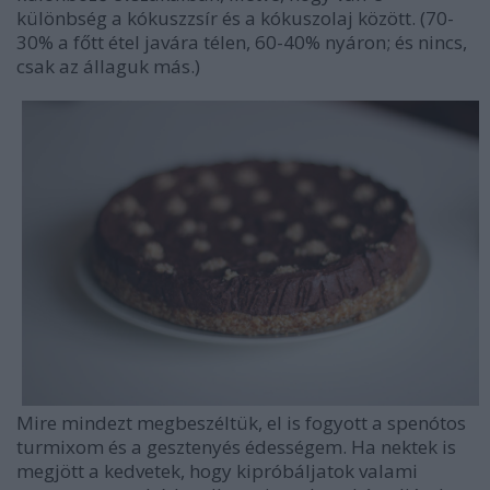
különbség a kókuszzsír és a kókuszolaj között. (70-
30% a főtt étel javára télen, 60-40% nyáron; és nincs,
csak az állaguk más.)
Mire mindezt megbeszéltük, el is fogyott a spenótos
turmixom és a gesztenyés édességem. Ha nektek is
megjött a kedvetek, hogy kipróbáljatok valami