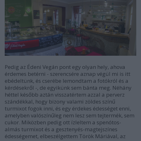
Pedig az Édeni Vegán pont egy olyan hely, ahova
érdemes betérni - szerencsére aznap végül mi is itt
ebédeltünk, és cserébe lemondtam a fotókról és a
kérdésekről -, de egyikünk sem bánta meg. Néhány
héttel később aztán visszatértem azzal a perverz
szándékkal, hogy bizony valami zöldes színű
turmixot fogok inni, és egy érdekes édességet enni,
amelyben valószínűleg nem lesz sem tejtermék, sem
cukor. Miközben pedig ott ízleltem a spenótos-
almás turmixot és a gesztenyés-magtejszínes
édességemet, elbeszélgettem Török Máriával, az