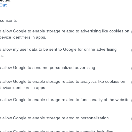
csak 
Out
meg n
y) - kerüljük június-augusztrus között, főleg a 35
A meg
consents
moon
let; trlja)
lenne
sh; kostelj) - bár gondolom a cápa mindenkinél
o allow Google to enable storage related to advertising like cookies on
A meg
evice identifiers in apps.
er; kampi)
Medg
o allow my user data to be sent to Google for online advertising
monda
kormá
s.
az ér
 helyi:
bárme
to allow Google to send me personalized advertising.
gyíke
avasszal van szezonja)
A meg
o allow Google to enable storage related to analytics like cookies on
Utols
evice identifiers in apps.
o allow Google to enable storage related to functionality of the website
lő éttermekben) bizony Thaiföldről, Vietnámból,
Fee
iról érkeznek több ezer kilométert megtéve. Az
nnan lehet megkülönböztetni a fagyasztott
RSS 2
o allow Google to enable storage related to personalization.
yiba kerül, és finomabb.
beje
Atom
beje
o allow Google to enable storage related to security, including