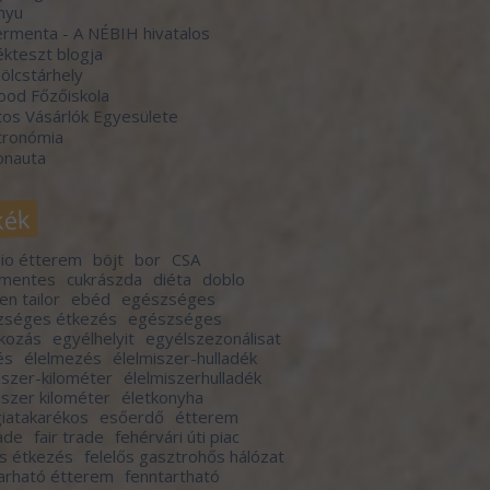
nyu
rmenta - A NÉBIH hivatalos
kteszt blogja
lcstárhely
ood Főzőiskola
os Vásárlók Egyesülete
tronómia
onauta
kék
io étterem
böjt
bor
CSA
rmentes
cukrászda
diéta
doblo
en tailor
ebéd
egészséges
zséges étkezés
egészséges
lkozás
egyélhelyit
egyélszezonálisat
és
élelmezés
élelmiszer-hulladék
iszer-kilométer
élelmiszerhulladék
iszer kilométer
életkonyha
iatakarékos
esőerdő
étterem
rade
fair trade
fehérvári úti piac
ős étkezés
felelős gasztrohős hálózat
arható étterem
fenntartható