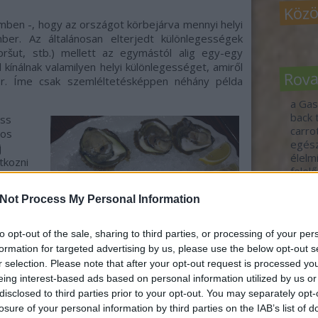
Közö
en -, hogy az országot körbejárva mennyi helyi
ber. Az általánosan elterjedt különlegességek
pršut, stb.) mellett
az egymástól alig egy-egy
 kínálnak valamilyen helyi különlegességet, amiről
Rov
. Íme csak szemléltetésképpen néhány példa
a Gas
back 
iss
carr
nos
egés
j
élelm
tkozni
felel
 az
fennt
fogj 
Not Process My Personal Information
food 
egény
gasz
to opt-out of the sale, sharing to third parties, or processing of your per
idén
t
formation for targeted advertising by us, please use the below opt-out s
jövő-
r selection. Please note that after your opt-out request is processed y
tour
m!
vend
eing interest-based ads based on personal information utilized by us or
vide
, helyi osztriga (kb 400 HUF/darab)
disclosed to third parties prior to your opt-out. You may separately opt-
zöld 
losure of your personal information by third parties on the IAB’s list of
ő, hogy ezt nem kóstoltuk?)