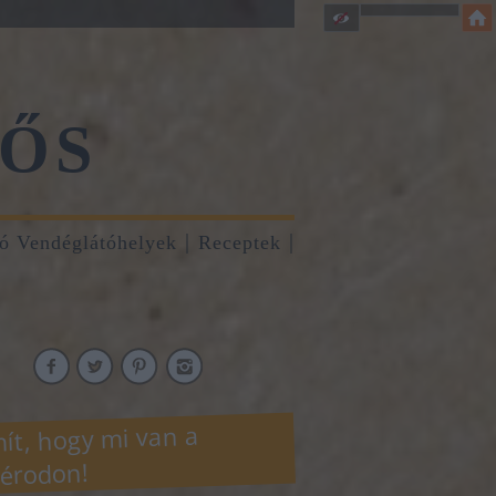
ŐS
tó Vendéglátóhelyek
Receptek
ít, hogy mi van a
érodon!