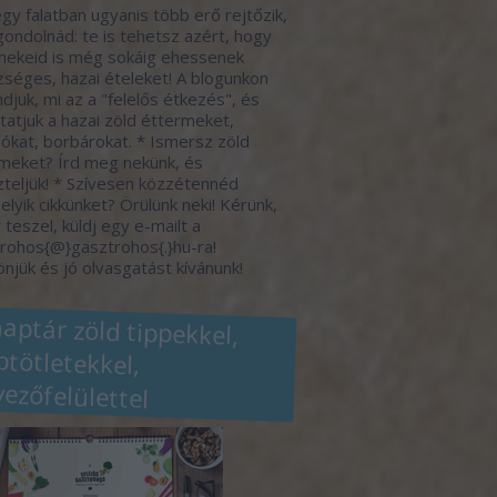
gy falatban ugyanis több erő rejtőzik,
gondolnád: te is tehetsz azért, hogy
ekeid is még sokáig ehessenek
séges, hazai ételeket! A blogunkon
djuk, mi az a "felelős étkezés", és
atjuk a hazai zöld éttermeket,
ókat, borbárokat. * Ismersz zöld
meket? Írd meg nekünk, és
zteljük! * Szívesen közzétennéd
elyik cikkünket? Örülünk neki! Kérünk,
 teszel, küldj egy e-mailt a
rohos{@}gasztrohos{.}hu-ra!
njük és jó olvasgatást kívánunk!
naptár zöld tippekkel,
eptötletekkel,
vezőfelülettel