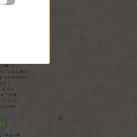
zők
orvátth Sarolta
r Bálint
-Winkler Róbert
 Judit
th Boldizsár
s Nóra
th Magdolna
an Robertson
 Judit
n Erika
ai Tünde
s Zsuzsa
 Eszter
ló
y Magazin