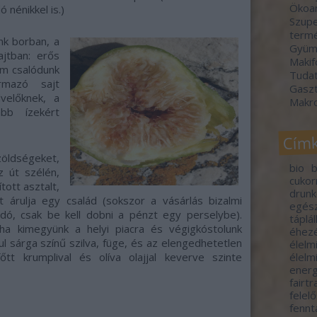
Ökoa
 nénikkel is.)
Szupe
termé
nk borban, a
Gyümö
jtban: erős
Makif
m csalódunk
Tudat
rmazó sajt
Gasz
dvelőknek, a
Makr
bb ízekért
Cím
ldségeket,
bio
b
z út szélén,
cuko
tott asztalt,
drunk
 árulja egy család (sokszor a vásárlás bizalmi
egés
dó, csak be kell dobni a pénzt egy perselybe).
táplá
ha kimegyünk a helyi piacra és végigkóstolunk
éhez
ul sárga színű szilva, füge, és az elengedhetetlen
élelm
élelm
őtt krumplival és olíva olajjal keverve szinte
energ
fairt
felel
fennt