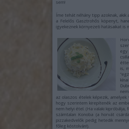
sem!
Íme tehát néhány tipp azoknak, akik 
a Felelős Gasztrohős köpenyt, hane
igyekeznek környezeti hatásaikat is mi
Hor
szer
egy
csil
étt
is, 
“egz
kína
Dub
nemz
az olaszos ételek képezik, amelyek 
hogy szerintem kirepítenék az embe
nem helyi étel. (Ha valaki kipróbálja,
számtalan Konoba (a horvát csárda)
pizzakedvelők pedig hetedik mennyo
főleg kóstolván!).