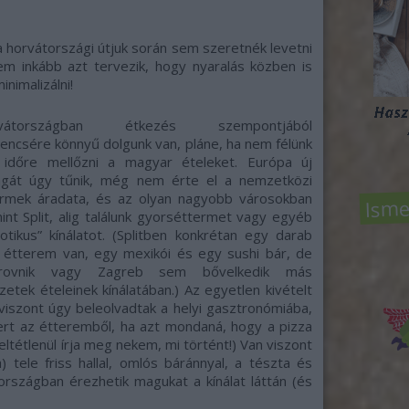
a horvátországi útjuk során sem szeretnék levetni
m inkább azt tervezik, hogy nyaralás közben is
nimalizálni!
vátországban étkezés szempontjából
encsére könnyű dolgunk van, pláne, ha nem félünk
 időre mellőzni a magyar ételeket. Európa új
lagát úgy tűnik, még nem érte el a nemzetközi
Isme
ermek áradata, és az olyan nagyobb városokban
mint Split, alig találunk gyorséttermet vagy egyéb
otikus” kínálatot. (Splitben konkrétan egy darab
i étterem van, egy mexikói és egy sushi bár, de
rovnik vagy Zagreb sem bővelkedik más
etek ételeinek kínálatában.) Az egyetlen kivételt
viszont úgy beleolvadtak a helyi gasztronómiába,
rt az étteremből, ha azt mondaná, hogy a pizza
 feltétlenül írja meg nekem, mi történt!) Van viszont
 tele friss hallal, omlós báránnyal, a tészta és
rszágban érezhetik magukat a kínálat láttán (és