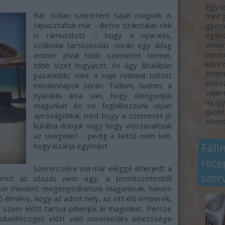
Egy-e
Bár sokan szerintem saját magunk is
mint 
tapasztaltuk már - illetve számtalan cikk
gyerm
is rámutatott -, hogy a nyaralás,
egész
elmon
szállodai tartózkodás során egy átlag
bemut
ember jóval több szemetet termel,
kávéz
több vizet fogyaszt, és úgy általában
étter
pazarlóbb, mint a napi rutinnal töltött
letes
mindennapok során. Tudom, tudom, a
valam
nyaralás arra van, hogy elengedjük
ha így
magunkat és ne foglalkozzunk olyan
gaszt
apróságokkal, mint hogy a szemetet jó
Köszö
kukába dobjuk vagy hogy visszaváltsuk
az üvegeket - pedig a kettő nem kell,
Fali
rec
hogy kizárja egymást.
Szerencsére ma már eléggé elterjedt a
szer
zerint az utazás nem egy, a természetesből
amikor mindent megengedhetünk magunknak; hanem
ó élmény, hogy az adott hely, az ott élő emberek,
t szem előtt tartva pihenjük ki magunkat. Persze
lladéksziget előtt való ismerkedés lehetősége