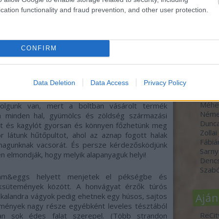
cation functionality and fraud prevention, and other user protection.
Szer
CONFIRM
dr. H
Molná
Szücs
Data Deletion
Data Access
Privacy Policy
Varga
Horvá
Méhe
olgunk van, mert a boltban vásárolt termék
Néme
an minden hal, gyümölcs és zöldség származási
Dunc
halat és kagylót gyorsan és könnyen főzhetünk meg
Zollai
r látunk hűtőpultot, ahol az aznap fogott halak
Fábiá
 magunknak vacsorát. És persze kérdezősködjünk
Sarny
n elmondják, hogy melyik alapanyaguk helyi!
Denc
Szabó
 ham&eggs helyett menjetek el pékségbe és
sütemények között. A honvágyat érzők túrós
Aján
 a kalandra vágyok pedig ehetnek egy húsos, sajtos
mények nagy része egyébként leveles tésztából
ReCit
an sok édes falat szerepel. (Több strandon