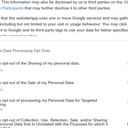
zöld
. This information may also be disclosed by us to third parties on the
IA
zöld
Participants
that may further disclose it to other third parties.
mző, csak azért, mert vízparton vagyunk, az étlap
vide
lászok kemény munkáját dicséri (tudtátok például,
 that this website/app uses one or more Google services and may gath
lanti óceánból fogják, hogy aztán “balatoni hekk”
including but not limited to your visit or usage behaviour. You may click 
Uto
adják, mint helyi különlegességet..). Ha azonban a
 to Google and its third-party tags to use your data for below specifi
zem előtt akarjuk tartani és a helyi hagyományok
ogle consent section.
goop
sztott ázsiai halat bármelyik szupermarketben
össze
lyi finomságokat keressétek (zárójelben az angol
ötlet
l Data Processing Opt Outs
megje
fülétő
vagy luben),
o opt-out of the Sharing of my personal data.
hétvég
In
Nose 
farkái
o opt-out of the Sale of my Personal Data.
Spor
In
gaszt
(
2020
to opt-out of processing my Personal Data for Targeted
A sza
ing.
többs
In
fitty
o opt-out of Collection, Use, Retention, Sale, and/or Sharing
Kasza
ersonal Data that Is Unrelated with the Purposes for which it
hiszi
; skarpina)
lected.