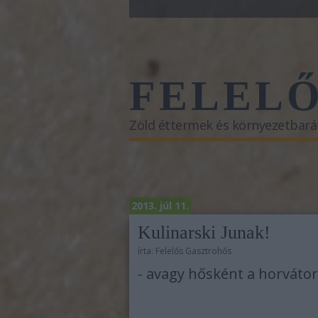
FELEL
Zöld éttermek és környezetbará
2013. júl 11.
Kulinarski Junak!
írta:
Felelős Gasztrohős
- avagy hősként a horváto