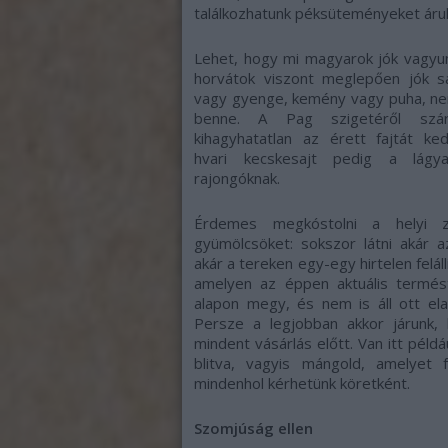
találkozhatunk péksüteményeket áruló
Lehet, hogy mi magyarok jók vagyu
horvátok viszont meglepően jók sa
vagy gyenge, kemény vagy puha, ne
benne. A Pag szigetéről szá
kihagyhatatlan az érett fajtát ke
hvari kecskesajt pedig a lágya
rajongóknak.
Érdemes megkóstolni a helyi zö
gyümölcsöket: sokszor látni akár a
akár a tereken egy-egy hirtelen felállí
amelyen az éppen aktuális termést
alapon megy, és nem is áll ott ela
Persze a legjobban akkor járunk, 
mindent vásárlás előtt. Van itt példá
blitva, vagyis mángold, amelyet f
mindenhol kérhetünk köretként.
Szomjúság ellen