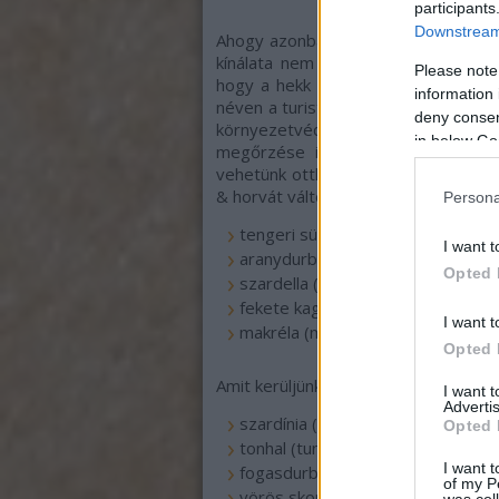
participants
Downstream 
Ahogy azonban sajnos itthon is jelle
kínálata nem feltétlenül a helyi ha
Please note
hogy a hekk nem balatoni hal? az At
information 
néven a turistát jól megtévesztve el
deny consent
környezetvédelmi szempontokat is s
in below Go
megőrzése is célunk (hiszen fagya
vehetünk otthon is), a következő he
& horvát változat):
Persona
tengeri sügér (seabream; branzin 
I want t
aranydurbincs (gilt head; orada),
Opted 
szardella (anchovies; incun);
fekete kagyló (mussels; dagnja)
I want t
makréla (macrel; skusa)
Opted 
Amit kerüljünk - mert túlhalászott:
I want 
Advertis
szardínia (sardines; srdela)
Opted 
tonhal (tuna; tin)
I want t
fogasdurbincs (dentex; zubatac)
of my P
vörös skorpióhal (red scorpionfish
was col