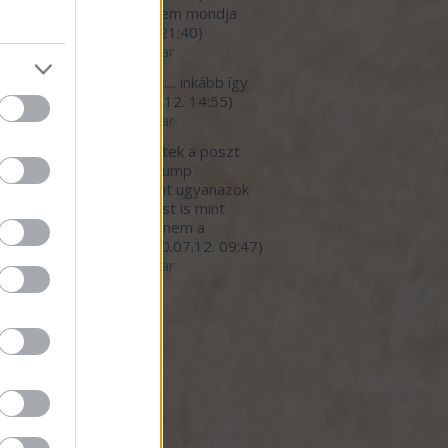
*urva faraszto, de ezt nem mondja
eki senki.
(
2020.07.12. 21:40
)
betegedő élelmiszeripar
light777:
megbetegítő.... inkább így
 a helyes cím...
(
2020.07.12. 14:55
)
betegedő élelmiszeripar
ar:
Nagy részt egyetértek a poszt
nivalójával, kivéve a Trump
nyzat hibáztatását. Pont ugyanazok
dekkörök írányítanak most is mint
lyik elnök alatt. Persze nem a
mberekre gondol...
(
2020.07.12. 09:47
)
betegedő élelmiszeripar
ó 20
dek
.0
gyzések
,
kommentek
gyzések
,
kommentek