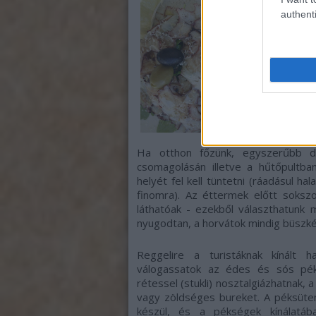
authenti
Ha otthon főzünk, egyszerűbb d
csomagolásán illetve a hűtőpultb
helyét fel kell tüntetni (ráadásul 
finomra). Az éttermek előtt sokszo
láthatóak - ezekből választhatunk
nyugodtan, a horvátok mindig büszké
Reggelire a turistáknak kínált
válogassatok az édes és sós pék
rétessel (stukli) nosztalgiázhatnak,
vagy zöldséges bureket. A péksüte
készül, és a pékségek kínálatáb