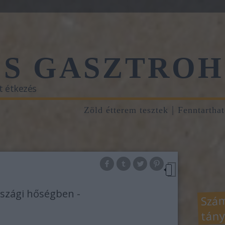
ŐS GASZTROH
t étkezés
Zöld étterem tesztek
Fenntartha
rszági hőségben -
Szám
tány